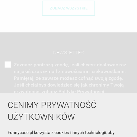
ZOBACZ WSZYSTKIE
NEWSLETTER
Zaznacz poniższą zgodę, jeśli chcesz dostawać raz
na jakiś czas e-mail z nowościami i ciekawostkami.
Pamiętaj, że zawsze możesz cofnąć swoją zgodę.
Jeśli chciałbyś dowiedzieć się jak chronimy Twoją
prywatność, zobacz Politykę Prywatności.
CENIMY PRYWATNOŚĆ
UŻYTKOWNIKÓW
Funnycase.pl korzysta z cookies i innych technologii, aby
INFORMACJA O SKLEPIE
