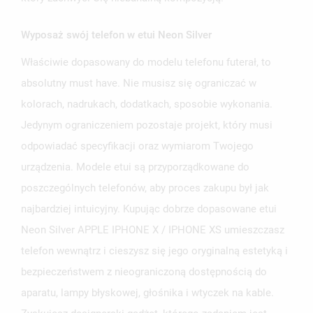
Wyposaż swój telefon w etui Neon Silver
Właściwie dopasowany do modelu telefonu futerał, to
UTWÓRZ LISTĘ ŻYCZEŃ
absolutny must have. Nie musisz się ograniczać w
ZALOGUJ SIĘ
kolorach, nadrukach, dodatkach, sposobie wykonania.
NAZWA LISTY ŻYCZEŃ
Jedynym ograniczeniem pozostaje projekt, który musi
MUSISZ BYĆ ZALOGOWANY BY ZAPISAĆ PRODUKTY NA
MOJE LISTY ŻYCZEŃ
SWOJEJ LIŚCIE ŻYCZEŃ.
odpowiadać specyfikacji oraz wymiarom Twojego
urządzenia. Modele etui są przyporządkowane do
UTWÓRZ NOWĄ LISTĘ
add_circle_outline
poszczególnych telefonów, aby proces zakupu był jak
ANULUJ
ZALOGUJ SIĘ
ANULUJ
UTWÓRZ LISTĘ ŻYCZEŃ
najbardziej intuicyjny. Kupując dobrze dopasowane etui
Neon Silver APPLE IPHONE X / IPHONE XS umieszczasz
telefon wewnątrz i cieszysz się jego oryginalną estetyką i
bezpieczeństwem z nieograniczoną dostępnością do
aparatu, lampy błyskowej, głośnika i wtyczek na kable.