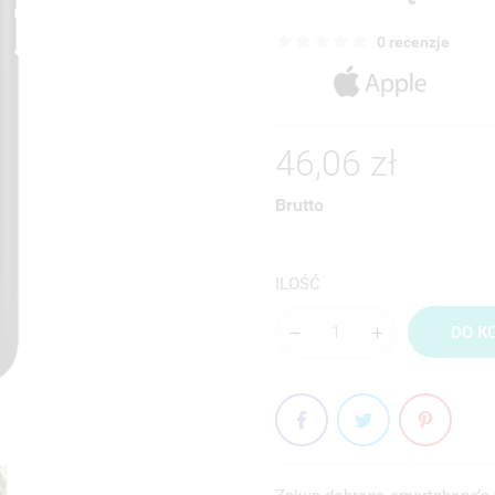
0 recenzje
46,06 zł
Brutto
ILOŚĆ
DO K