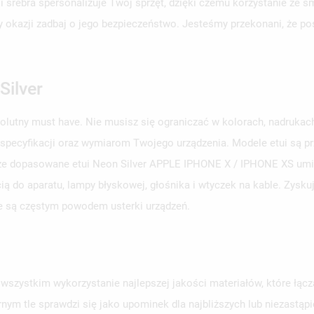
ji srebra spersonalizuje Twój sprzęt, dzięki czemu korzystanie ze 
rzy okazji zadbaj o jego bezpieczeństwo. Jesteśmy przekonani, że p
Silver
solutny must have. Nie musisz się ograniczać w kolorach, nadruka
 specyfikacji oraz wymiarom Twojego urządzenia. Modele etui są 
obrze dopasowane etui Neon Silver APPLE IPHONE X / IPHONE XS umie
ą do aparatu, lampy błyskowej, głośnika i wtyczek na kable. Zysku
e są częstym powodem usterki urządzeń.
szystkim wykorzystanie najlepszej jakości materiałów, które łąc
rnym tle sprawdzi się jako upominek dla najbliższych lub niezastą