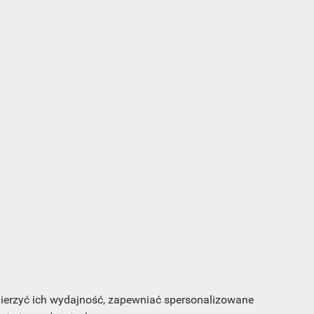
s e-
sz
my
 mierzyć ich wydajność, zapewniać spersonalizowane