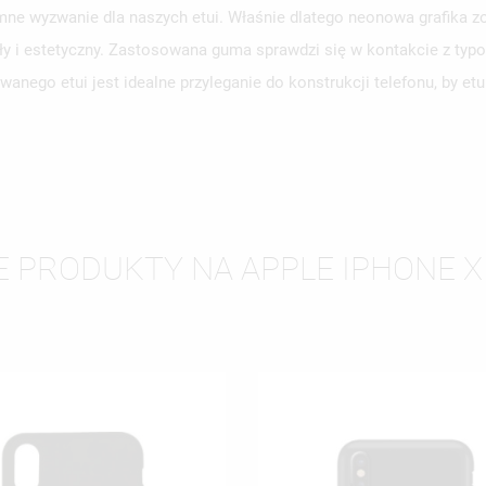
ne wyzwanie dla naszych etui. Właśnie dlatego neonowa grafika zo
ły i estetyczny. Zastosowana guma sprawdzi się w kontakcie z typ
WÓRZ LISTĘ ŻYCZEŃ
LOGUJ SIĘ
anego etui jest idealne przyleganie do konstrukcji telefonu, by e
ZWA LISTY ŻYCZEŃ
SISZ BYĆ ZALOGOWANY BY ZAPISAĆ PRODUKTY NA SWOJEJ LIŚCIE
JE LISTY ŻYCZEŃ
CZEŃ.
UTWÓRZ NOWĄ L
add_circle_outline
ANULUJ
ZALOGUJ SIĘ
ANULUJ
UTWÓRZ LISTĘ ŻYCZEŃ
E PRODUKTY NA APPLE IPHONE X 