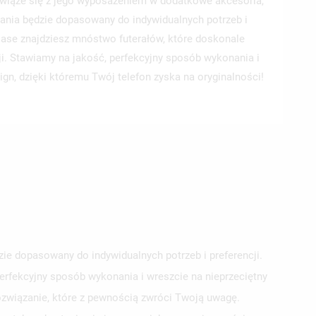
wiąże się z jego wyposażeniem w dodatkowe akcesoria,
ania będzie dopasowany do indywidualnych potrzeb i
 Case znajdziesz mnóstwo futerałów, które doskonale
ji. Stawiamy na jakość, perfekcyjny sposób wykonania i
ign, dzięki któremu Twój telefon zyska na oryginalności!
e dopasowany do indywidualnych potrzeb i preferencji.
erfekcyjny sposób wykonania i wreszcie na nieprzeciętny
ozwiązanie, które z pewnością zwróci Twoją uwagę.