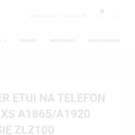
0
ZAREJESTRUJ
ZALOGUJ SIĘ
WE
NOWOŚCI
BESTSELLERY
BLOG FUNNYCASE
ER ETUI NA TELEFON
/ XS A1865/A1920
SIĘ ZLZ100