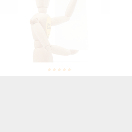
NEON 
E
GUMA SMOOTH ETUI NA TELEFON
IPHO
IPHONE X / XS A1901/A1920
M
CZARNY
27,00 zł
Brutto