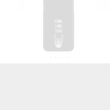
ELEFON
NEON SILVER ETUI NA TELEFON
A1920
IPHONE X / XS A1865/A1920
02
MIENIĄCE SIĘ ZLZ103
46,06 zł
Brutto