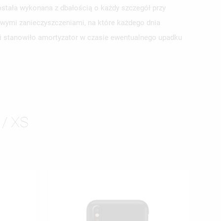
stała wykonana z dbałością o każdy szczegół przy
owymi zanieczyszczeniami, na które każdego dnia
tui stanowiło amortyzator w czasie ewentualnego upadku
ISTĘ
/ XS