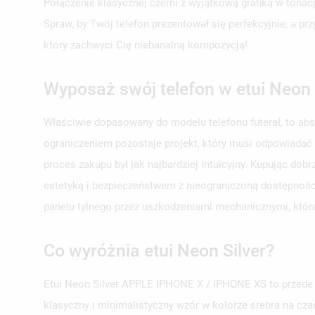
Połączenie klasycznej czerni z wyjątkową grafiką w tonac
Spraw, by Twój telefon prezentował się perfekcyjnie, a p
który zachwyci Cię niebanalną kompozycją!
Wyposaż swój telefon w etui Neon 
Właściwie dopasowany do modelu telefonu futerał, to ab
ograniczeniem pozostaje projekt, który musi odpowiadać
proces zakupu był jak najbardziej intuicyjny. Kupując d
estetyką i bezpieczeństwem z nieograniczoną dostępności
panelu tylnego przez uszkodzeniami mechanicznymi, któr
Co wyróżnia etui Neon Silver?
Etui Neon Silver APPLE IPHONE X / IPHONE XS to przede w
klasyczny i minimalistyczny wzór w kolorze srebra na cza