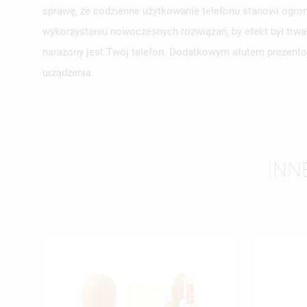
sprawę, że codzienne użytkowanie telefonu stanowi ogrom
wykorzystaniu nowoczesnych rozwiązań, by efekt był trwa
UT
ZA
narażony jest Twój telefon. Dodatkowym atutem prezentow
urządzenia.
NA
MU
MO
ŻY
INN