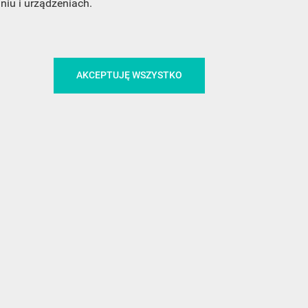
iu i urządzeniach.
CA
ŚLEDŹ NAS NA FACEBOOKU
AKCEPTUJĘ WSZYSTKO
!
MEDIA