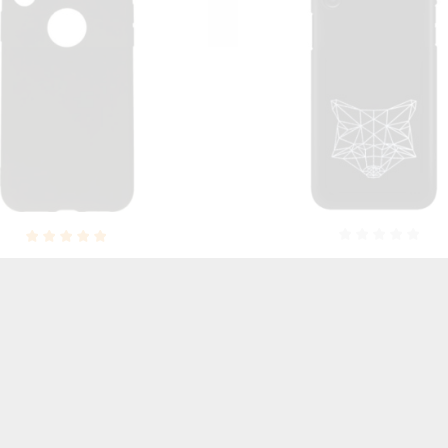
SILVER ETUI NA TELEFON
NEON SILVER ETUI NA T
NE X / XS A1865/A1920
IPHONE X / XS A1865/
IENIĄCE SIĘ ZLZ101
MIENIĄCE SIĘ ZLZ1
46,06 zł
Brutto
46,06 zł
Brutto