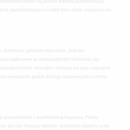
smartphone’a stanie się jeszcze większą przyjemnością.
ośród zaprezentowanych modeli Neon Silver znajdziesz ten,
ch, dodatkach, sposobie wykonania. Jedynym
przyporządkowane do poszczególnych telefonów, aby
szczasz telefon wewnątrz i cieszysz się jego oryginalną
jesz designerski gadżet, którego zadaniem jest ochrona
zą nowoczesność z wyrafinowaną elegancją. Prosty,
pione etui dla Twojego telefonu. Doskonale zdajemy sobie