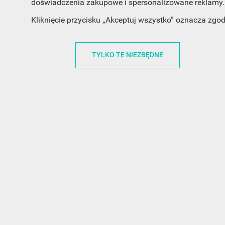
doświadczenia zakupowe i spersonalizowane reklamy. 
Kliknięcie przycisku „Akceptuj wszystko” oznacza zgo
INFORMACJA O SKLEPIE
INFORM
TYLKO TE NIEZBĘDNE
FunnyCase.pl
O MARCE
Trudna 13
REGULAMI
32-700 Bochnia
RABATOWY
Polska
REGULAMI
office@funnycase.pl
POLITYKA 
+48574304204
COOKIES
REGULAMI
KLAUZULA
WYPISANIE