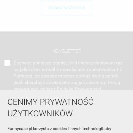
ZOBACZ WSZYSTKIE
NEWSLETTER
Zaznacz poniższą zgodę, jeśli chcesz dostawać raz
na jakiś czas e-mail z nowościami i ciekawostkami.
Pamiętaj, że zawsze możesz cofnąć swoją zgodę.
Jeśli chciałbyś dowiedzieć się jak chronimy Twoją
prywatność, zobacz Politykę Prywatności.
CENIMY PRYWATNOŚĆ
UŻYTKOWNIKÓW
Funnycase.pl korzysta z cookies i innych technologii, aby
INFORMACJA O SKLEPIE
