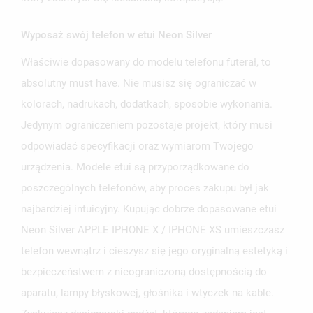
Wyposaż swój telefon w etui Neon Silver
Właściwie dopasowany do modelu telefonu futerał, to
UTWÓRZ LISTĘ ŻYCZEŃ
absolutny must have. Nie musisz się ograniczać w
ZALOGUJ SIĘ
kolorach, nadrukach, dodatkach, sposobie wykonania.
NAZWA LISTY ŻYCZEŃ
Jedynym ograniczeniem pozostaje projekt, który musi
MUSISZ BYĆ ZALOGOWANY BY ZAPISAĆ PRODUKTY NA
MOJE LISTY ŻYCZEŃ
SWOJEJ LIŚCIE ŻYCZEŃ.
odpowiadać specyfikacji oraz wymiarom Twojego
urządzenia. Modele etui są przyporządkowane do
UTWÓRZ NOWĄ LISTĘ
add_circle_outline
poszczególnych telefonów, aby proces zakupu był jak
ANULUJ
ZALOGUJ SIĘ
ANULUJ
UTWÓRZ LISTĘ ŻYCZEŃ
najbardziej intuicyjny. Kupując dobrze dopasowane etui
Neon Silver APPLE IPHONE X / IPHONE XS umieszczasz
telefon wewnątrz i cieszysz się jego oryginalną estetyką i
bezpieczeństwem z nieograniczoną dostępnością do
aparatu, lampy błyskowej, głośnika i wtyczek na kable.