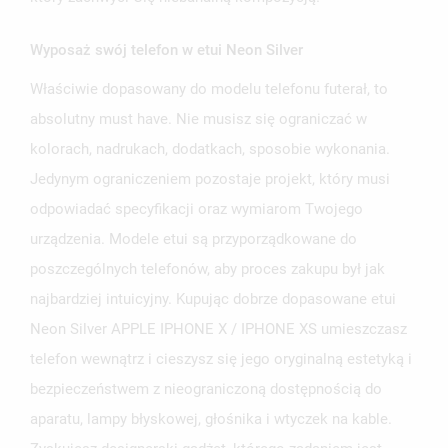
Wyposaż swój telefon w etui Neon Silver
Właściwie dopasowany do modelu telefonu futerał, to
UTWÓRZ LISTĘ ŻYCZEŃ
absolutny must have. Nie musisz się ograniczać w
ZALOGUJ SIĘ
kolorach, nadrukach, dodatkach, sposobie wykonania.
NAZWA LISTY ŻYCZEŃ
Jedynym ograniczeniem pozostaje projekt, który musi
MUSISZ BYĆ ZALOGOWANY BY ZAPISAĆ PRODUKTY NA
MOJE LISTY ŻYCZEŃ
SWOJEJ LIŚCIE ŻYCZEŃ.
odpowiadać specyfikacji oraz wymiarom Twojego
urządzenia. Modele etui są przyporządkowane do
UTWÓRZ NOWĄ LISTĘ
add_circle_outline
poszczególnych telefonów, aby proces zakupu był jak
ANULUJ
ZALOGUJ SIĘ
ANULUJ
UTWÓRZ LISTĘ ŻYCZEŃ
najbardziej intuicyjny. Kupując dobrze dopasowane etui
Neon Silver APPLE IPHONE X / IPHONE XS umieszczasz
telefon wewnątrz i cieszysz się jego oryginalną estetyką i
bezpieczeństwem z nieograniczoną dostępnością do
aparatu, lampy błyskowej, głośnika i wtyczek na kable.