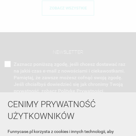
ZOBACZ WSZYSTKIE
NEWSLETTER
Zaznacz poniższą zgodę, jeśli chcesz dostawać raz
na jakiś czas e-mail z nowościami i ciekawostkami.
Pamiętaj, że zawsze możesz cofnąć swoją zgodę.
Jeśli chciałbyś dowiedzieć się jak chronimy Twoją
prywatność, zobacz Politykę Prywatności.
CENIMY PRYWATNOŚĆ
UŻYTKOWNIKÓW
Funnycase.pl korzysta z cookies i innych technologii, aby
INFORMACJA O SKLEPIE
