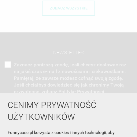
ZOBACZ WSZYSTKIE
NEWSLETTER
Zaznacz poniższą zgodę, jeśli chcesz dostawać raz
na jakiś czas e-mail z nowościami i ciekawostkami.
Pamiętaj, że zawsze możesz cofnąć swoją zgodę.
Jeśli chciałbyś dowiedzieć się jak chronimy Twoją
prywatność, zobacz Politykę Prywatności.
CENIMY PRYWATNOŚĆ
UŻYTKOWNIKÓW
Funnycase.pl korzysta z cookies i innych technologii, aby
INFORMACJA O SKLEPIE
