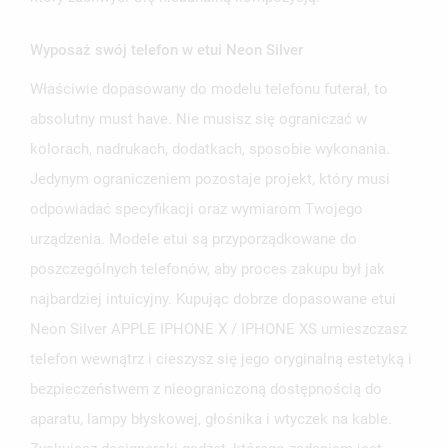
Wyposaż swój telefon w etui Neon Silver
Właściwie dopasowany do modelu telefonu futerał, to
UTWÓRZ LISTĘ ŻYCZEŃ
absolutny must have. Nie musisz się ograniczać w
ZALOGUJ SIĘ
kolorach, nadrukach, dodatkach, sposobie wykonania.
NAZWA LISTY ŻYCZEŃ
Jedynym ograniczeniem pozostaje projekt, który musi
MUSISZ BYĆ ZALOGOWANY BY ZAPISAĆ PRODUKTY NA
MOJE LISTY ŻYCZEŃ
SWOJEJ LIŚCIE ŻYCZEŃ.
odpowiadać specyfikacji oraz wymiarom Twojego
urządzenia. Modele etui są przyporządkowane do
UTWÓRZ NOWĄ LISTĘ
add_circle_outline
poszczególnych telefonów, aby proces zakupu był jak
ANULUJ
ZALOGUJ SIĘ
ANULUJ
UTWÓRZ LISTĘ ŻYCZEŃ
najbardziej intuicyjny. Kupując dobrze dopasowane etui
Neon Silver APPLE IPHONE X / IPHONE XS umieszczasz
telefon wewnątrz i cieszysz się jego oryginalną estetyką i
bezpieczeństwem z nieograniczoną dostępnością do
aparatu, lampy błyskowej, głośnika i wtyczek na kable.