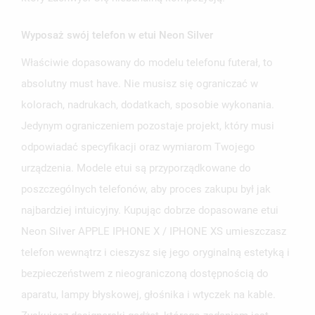
Wyposaż swój telefon w etui Neon Silver
Właściwie dopasowany do modelu telefonu futerał, to
UTWÓRZ LISTĘ ŻYCZEŃ
absolutny must have. Nie musisz się ograniczać w
ZALOGUJ SIĘ
kolorach, nadrukach, dodatkach, sposobie wykonania.
NAZWA LISTY ŻYCZEŃ
Jedynym ograniczeniem pozostaje projekt, który musi
MUSISZ BYĆ ZALOGOWANY BY ZAPISAĆ PRODUKTY NA
MOJE LISTY ŻYCZEŃ
SWOJEJ LIŚCIE ŻYCZEŃ.
odpowiadać specyfikacji oraz wymiarom Twojego
urządzenia. Modele etui są przyporządkowane do
UTWÓRZ NOWĄ LISTĘ
add_circle_outline
poszczególnych telefonów, aby proces zakupu był jak
ANULUJ
ZALOGUJ SIĘ
ANULUJ
UTWÓRZ LISTĘ ŻYCZEŃ
najbardziej intuicyjny. Kupując dobrze dopasowane etui
Neon Silver APPLE IPHONE X / IPHONE XS umieszczasz
telefon wewnątrz i cieszysz się jego oryginalną estetyką i
bezpieczeństwem z nieograniczoną dostępnością do
aparatu, lampy błyskowej, głośnika i wtyczek na kable.