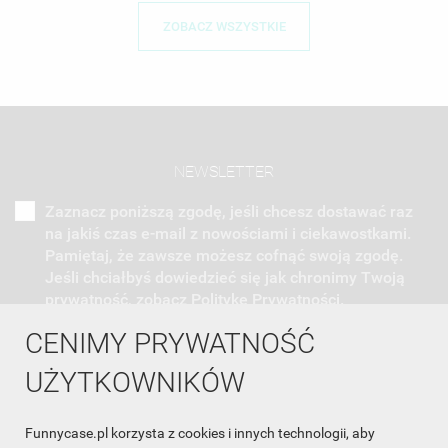
ZOBACZ WSZYSTKIE
NEWSLETTER
Zaznacz poniższą zgodę, jeśli chcesz dostawać raz
na jakiś czas e-mail z nowościami i ciekawostkami.
Pamiętaj, że zawsze możesz cofnąć swoją zgodę.
Jeśli chciałbyś dowiedzieć się jak chronimy Twoją
prywatność, zobacz Politykę Prywatności.
CENIMY PRYWATNOŚĆ
UŻYTKOWNIKÓW
Funnycase.pl korzysta z cookies i innych technologii, aby
INFORMACJA O SKLEPIE
