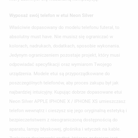
Wyposaż swój telefon w etui Neon Silver
Właściwie dopasowany do modelu telefonu futerał, to
UTWÓRZ LISTĘ ŻYCZEŃ
absolutny must have. Nie musisz się ograniczać w
ZALOGUJ SIĘ
kolorach, nadrukach, dodatkach, sposobie wykonania.
NAZWA LISTY ŻYCZEŃ
Jedynym ograniczeniem pozostaje projekt, który musi
MUSISZ BYĆ ZALOGOWANY BY ZAPISAĆ PRODUKTY NA
MOJE LISTY ŻYCZEŃ
SWOJEJ LIŚCIE ŻYCZEŃ.
odpowiadać specyfikacji oraz wymiarom Twojego
urządzenia. Modele etui są przyporządkowane do
UTWÓRZ NOWĄ LISTĘ
add_circle_outline
poszczególnych telefonów, aby proces zakupu był jak
ANULUJ
ZALOGUJ SIĘ
ANULUJ
UTWÓRZ LISTĘ ŻYCZEŃ
najbardziej intuicyjny. Kupując dobrze dopasowane etui
Neon Silver APPLE IPHONE X / IPHONE XS umieszczasz
telefon wewnątrz i cieszysz się jego oryginalną estetyką i
bezpieczeństwem z nieograniczoną dostępnością do
aparatu, lampy błyskowej, głośnika i wtyczek na kable.