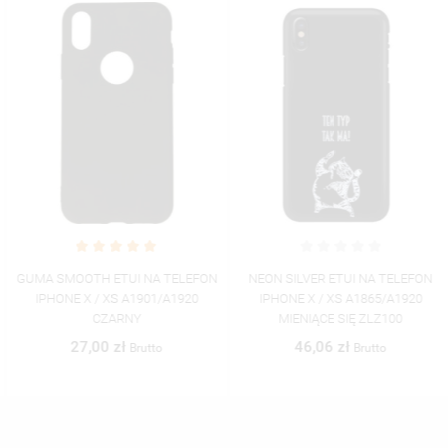
GUMA SMOOTH ETUI NA TELEFON
NEON SILVER ETUI NA TELEFON
IPHONE X / XS A1901/A1920
IPHONE X / XS A1865/A1920
CZARNY
MIENIĄCE SIĘ ZLZ100
27,00 zł
46,06 zł
Brutto
Brutto