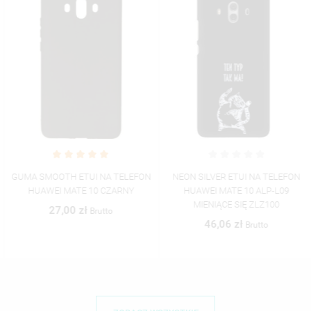
GUMA SMOOTH ETUI NA TELEFON
NEON SILVER ETUI NA TELEFON
HUAWEI MATE 10 CZARNY
HUAWEI MATE 10 ALP-L09
MIENIĄCE SIĘ ZLZ100
27,00 zł
Brutto
46,06 zł
Brutto