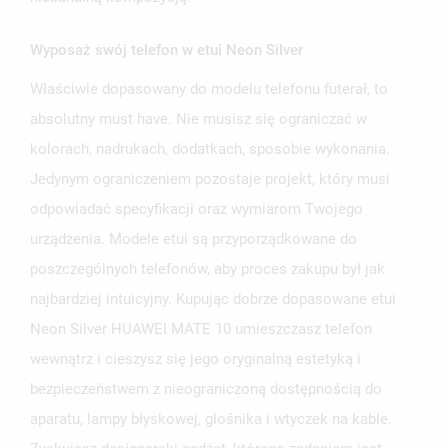
Wyposaż swój telefon w etui Neon Silver
Właściwie dopasowany do modelu telefonu futerał, to
UTWÓRZ LISTĘ ŻYCZEŃ
ZALOGUJ SIĘ
absolutny must have. Nie musisz się ograniczać w
kolorach, nadrukach, dodatkach, sposobie wykonania.
NAZWA LISTY ŻYCZEŃ
MUSISZ BYĆ ZALOGOWANY BY ZAPISAĆ PRODUKTY NA
Jedynym ograniczeniem pozostaje projekt, który musi
MOJE LISTY ŻYCZEŃ
SWOJEJ LIŚCIE ŻYCZEŃ.
odpowiadać specyfikacji oraz wymiarom Twojego
UTWÓRZ NOWĄ LISTĘ
add_circle_outline
urządzenia. Modele etui są przyporządkowane do
ANULUJ
ZALOGUJ SIĘ
poszczególnych telefonów, aby proces zakupu był jak
ANULUJ
UTWÓRZ LISTĘ ŻYCZEŃ
najbardziej intuicyjny. Kupując dobrze dopasowane etui
Neon Silver HUAWEI MATE 10 umieszczasz telefon
wewnątrz i cieszysz się jego oryginalną estetyką i
bezpieczeństwem z nieograniczoną dostępnością do
aparatu, lampy błyskowej, głośnika i wtyczek na kable.