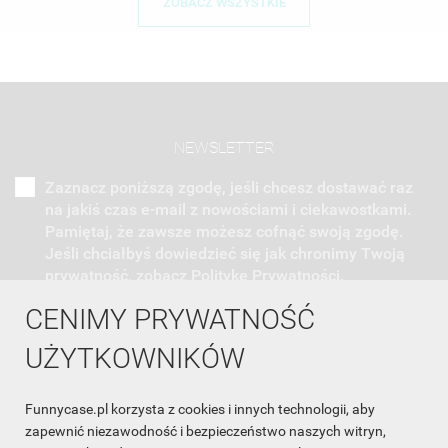
ZOBACZ WSZYSTKIE
NEWSLETTER
Zaznacz poniższą zgodę, jeśli chcesz dostawać raz
na jakiś czas e-mail z nowościami i ciekawostkami.
Pamiętaj, że zawsze możesz cofnąć swoją zgodę.
Jeśli chciałbyś dowiedzieć się jak chronimy Twoją
prywatność, zobacz Politykę Prywatności.
CENIMY PRYWATNOŚĆ
UŻYTKOWNIKÓW
Funnycase.pl korzysta z cookies i innych technologii, aby
INFORMACJA O SKLEPIE

zapewnić niezawodność i bezpieczeństwo naszych witryn,