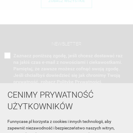
ZOBACZ WSZYSTKIE
NEWSLETTER
Zaznacz poniższą zgodę, jeśli chcesz dostawać raz
na jakiś czas e-mail z nowościami i ciekawostkami.
Pamiętaj, że zawsze możesz cofnąć swoją zgodę.
Jeśli chciałbyś dowiedzieć się jak chronimy Twoją
prywatność, zobacz Politykę Prywatności.
CENIMY PRYWATNOŚĆ
UŻYTKOWNIKÓW
Funnycase.pl korzysta z cookies i innych technologii, aby
INFORMACJA O SKLEPIE

zapewnić niezawodność i bezpieczeństwo naszych witryn,