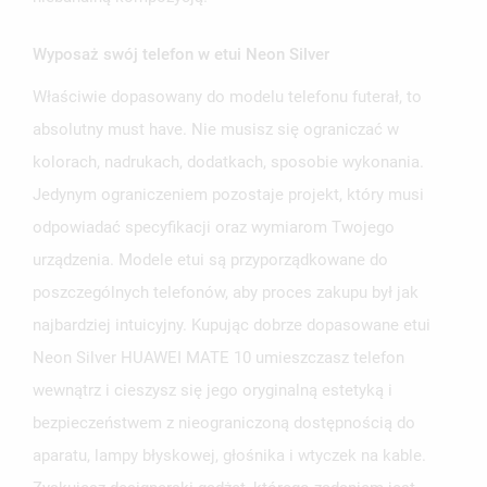
Wyposaż swój telefon w etui Neon Silver
Właściwie dopasowany do modelu telefonu futerał, to
UTWÓRZ LISTĘ ŻYCZEŃ
ZALOGUJ SIĘ
absolutny must have. Nie musisz się ograniczać w
kolorach, nadrukach, dodatkach, sposobie wykonania.
NAZWA LISTY ŻYCZEŃ
MUSISZ BYĆ ZALOGOWANY BY ZAPISAĆ PRODUKTY NA
Jedynym ograniczeniem pozostaje projekt, który musi
MOJE LISTY ŻYCZEŃ
SWOJEJ LIŚCIE ŻYCZEŃ.
odpowiadać specyfikacji oraz wymiarom Twojego
UTWÓRZ NOWĄ LISTĘ
add_circle_outline
urządzenia. Modele etui są przyporządkowane do
ANULUJ
ZALOGUJ SIĘ
poszczególnych telefonów, aby proces zakupu był jak
ANULUJ
UTWÓRZ LISTĘ ŻYCZEŃ
najbardziej intuicyjny. Kupując dobrze dopasowane etui
Neon Silver HUAWEI MATE 10 umieszczasz telefon
wewnątrz i cieszysz się jego oryginalną estetyką i
bezpieczeństwem z nieograniczoną dostępnością do
aparatu, lampy błyskowej, głośnika i wtyczek na kable.