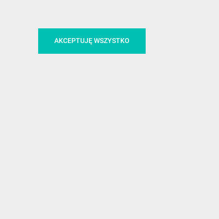
CA
ŚLEDŹ NAS NA FACEBOOKU
AKCEPTUJĘ WSZYSTKO
!
MEDIA