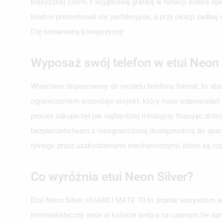
klasycznej czerni z wyjątkową grafiką w tonacji srebra s
telefon prezentował się perfekcyjnie, a przy okazji zadb
Cię niebanalną kompozycją!
Wyposaż swój telefon w etui Neon 
Właściwie dopasowany do modelu telefonu futerał, to ab
ograniczeniem pozostaje projekt, który musi odpowiadać
proces zakupu był jak najbardziej intuicyjny. Kupując do
bezpieczeństwem z nieograniczoną dostępnością do aparat
tylnego przez uszkodzeniami mechanicznymi, które są c
Co wyróżnia etui Neon Silver?
Etui Neon Silver HUAWEI MATE 10 to przede wszystkim wyk
minimalistyczny wzór w kolorze srebra na czarnym tle spr