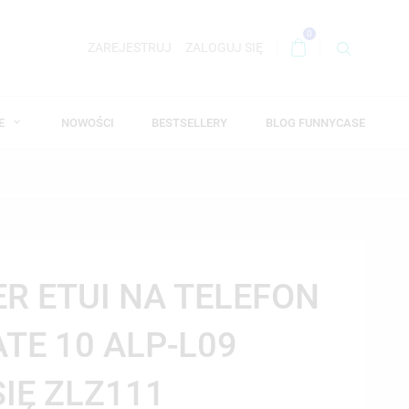
0
ZAREJESTRUJ
ZALOGUJ SIĘ
WE
NOWOŚCI
BESTSELLERY
BLOG FUNNYCASE
ER ETUI NA TELEFON
TE 10 ALP-L09
SIĘ ZLZ111