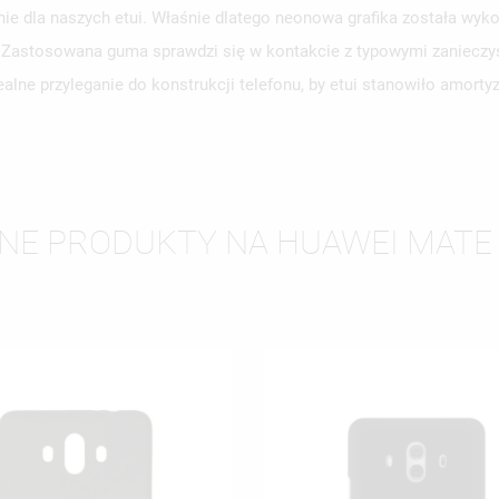
e dla naszych etui. Właśnie dlatego neonowa grafika została wyko
WÓRZ LISTĘ ŻYCZEŃ
y. Zastosowana guma sprawdzi się w kontakcie z typowymi zanieczy
LOGUJ SIĘ
alne przyleganie do konstrukcji telefonu, by etui stanowiło amort
ZWA LISTY ŻYCZEŃ
SISZ BYĆ ZALOGOWANY BY ZAPISAĆ PRODUKTY NA SWOJEJ LIŚCIE
JE LISTY ŻYCZEŃ
CZEŃ.
UTWÓRZ NOWĄ L
add_circle_outline
ANULUJ
ZALOGUJ SIĘ
NNE PRODUKTY NA HUAWEI MATE 
ANULUJ
UTWÓRZ LISTĘ ŻYCZEŃ