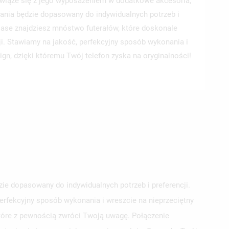
wiąże się z jego wyposażeniem w dodatkowe akcesoria,
ania będzie dopasowany do indywidualnych potrzeb i
 Case znajdziesz mnóstwo futerałów, które doskonale
ji. Stawiamy na jakość, perfekcyjny sposób wykonania i
ign, dzięki któremu Twój telefon zyska na oryginalności!
e dopasowany do indywidualnych potrzeb i preferencji.
erfekcyjny sposób wykonania i wreszcie na nieprzeciętny
które z pewnością zwróci Twoją uwagę. Połączenie