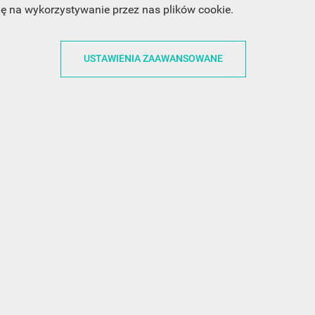
dę na wykorzystywanie przez nas plików cookie.
ACJE
OBSŁUGA KLIENTA
WSPÓŁPRA
USTAWIENIA ZAAWANSOWANE
ZWROTY I WYMIANY
DLA FIRM
N KODÓW
PŁATNOŚCI I DOSTAWY
DLA GRAFIKÓW
CH
ŚLEDZENIE PRZESYŁKI
DOŁĄCZ DO NAS
N
FAQ
NASZE SOCIAL 
PRYWATNOŚCI
KONTAKT Z NAMI
N NEWSLETTERA
 EOG
 Z NEWSLETTERA