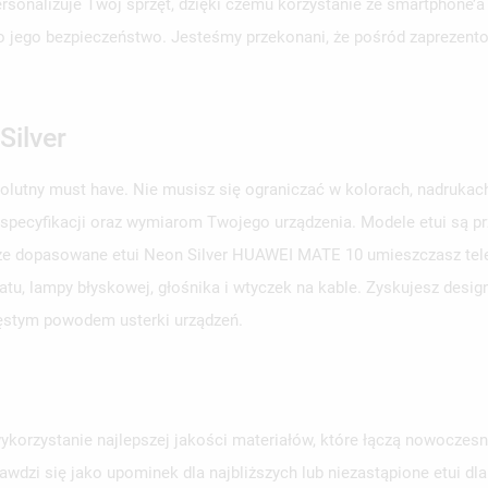
personalizuje Twój sprzęt, dzięki czemu korzystanie ze smartphone’a
aj o jego bezpieczeństwo. Jesteśmy przekonani, że pośród zaprezent
Silver
solutny must have. Nie musisz się ograniczać w kolorach, nadruka
 specyfikacji oraz wymiarom Twojego urządzenia. Modele etui są 
brze dopasowane etui Neon Silver HUAWEI MATE 10 umieszczasz telef
u, lampy błyskowej, głośnika i wtyczek na kable. Zyskujesz design
zęstym powodem usterki urządzeń.
orzystanie najlepszej jakości materiałów, które łączą nowoczesno
awdzi się jako upominek dla najbliższych lub niezastąpione etui d