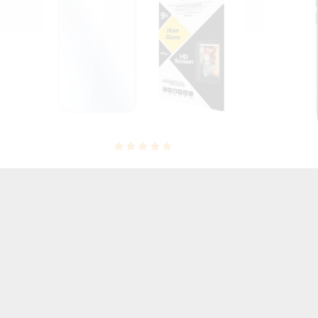
NEON 
EI
GUMA SMOOTH ETUI NA TELEFON
HUA
HUAWEI MATE 10 CZARNY
M
27,00 zł
Brutto