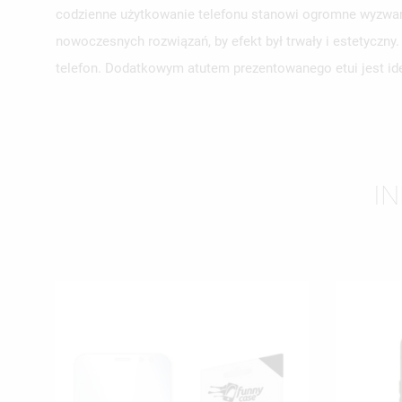
codzienne użytkowanie telefonu stanowi ogromne wyzwani
UT
nowoczesnych rozwiązań, by efekt był trwały i estetyczn
ZA
telefon. Dodatkowym atutem prezentowanego etui jest ide
NA
MU
MO
ŻY
I