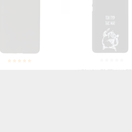
SILVER ETUI NA TELEFON
NEON SILVER ETUI NA T
WEI MATE 10 ALP-L09
HUAWEI MATE 10 ALP-
IENIĄCE SIĘ ZLZ100
MIENIĄCE SIĘ ZLZ1
46,06 zł
Brutto
46,06 zł
Brutto