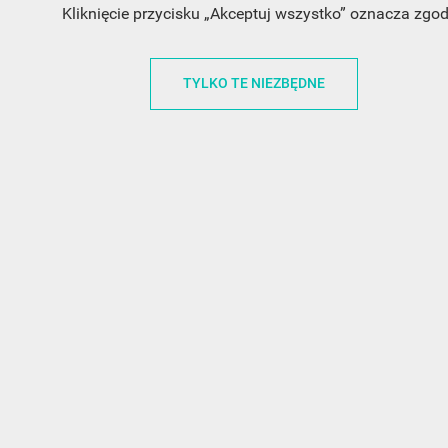
Kliknięcie przycisku „Akceptuj wszystko” oznacza zgo
INFORMACJA O SKLEPIE
INFORM
TYLKO TE NIEZBĘDNE
FunnyCase.pl
O MARCE
Trudna 13
REGULAMI
32-700 Bochnia
RABATOWY
Polska
REGULAMI
office@funnycase.pl
POLITYKA 
+48574304204
COOKIES
REGULAMI
KLAUZULA
WYPISANIE
PROMOCJE