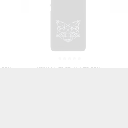
ELEFON
NEON SILVER ETUI NA TELEFON
L09
HUAWEI MATE 10 ALP-L09
01
MIENIĄCE SIĘ ZLZ102
46,06 zł
Brutto