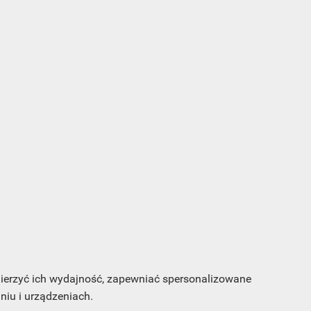
s e-
sz
my
 mierzyć ich wydajność, zapewniać spersonalizowane
iu i urządzeniach.