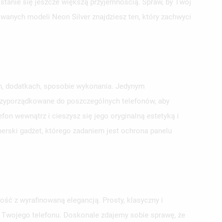
 stanie się jeszcze większą przyjemnością. Spraw, by Twój
owanych modeli Neon Silver znajdziesz ten, który zachwyci
ch, dodatkach, sposobie wykonania. Jedynym
przyporządkowane do poszczególnych telefonów, aby
on wewnątrz i cieszysz się jego oryginalną estetyką i
erski gadżet, którego zadaniem jest ochrona panelu
ść z wyrafinowaną elegancją. Prosty, klasyczny i
la Twojego telefonu. Doskonale zdajemy sobie sprawę, że