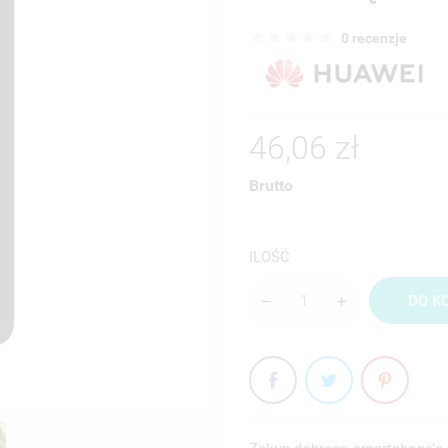
0 recenzje
46,06 zł
Brutto
ILOŚĆ
DO K