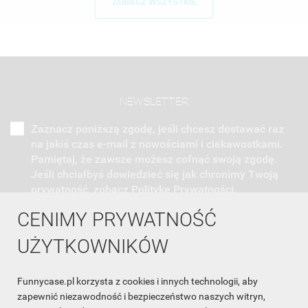
ZOBACZ WSZYSTKIE
NEWSLETTER
Zaznacz poniższą zgodę, jeśli chcesz dostawać raz
na jakiś czas e-mail z nowościami i ciekawostkami.
Pamiętaj, że zawsze możesz cofnąć swoją zgodę.
Jeśli chciałbyś dowiedzieć się jak chronimy Twoją
prywatność, zobacz Politykę Prywatności.
CENIMY PRYWATNOŚĆ
UŻYTKOWNIKÓW
Funnycase.pl korzysta z cookies i innych technologii, aby
INFORMACJA O SKLEPIE

zapewnić niezawodność i bezpieczeństwo naszych witryn,