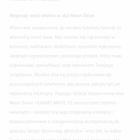
Wyposaż swój telefon w etui Neon Silver
Właściwie dopasowany do modelu telefonu futerał, to
UTWÓRZ LISTĘ ŻYCZEŃ
ZALOGUJ SIĘ
absolutny must have. Nie musisz się ograniczać w
kolorach, nadrukach, dodatkach, sposobie wykonania.
NAZWA LISTY ŻYCZEŃ
MUSISZ BYĆ ZALOGOWANY BY ZAPISAĆ PRODUKTY NA
Jedynym ograniczeniem pozostaje projekt, który musi
MOJE LISTY ŻYCZEŃ
SWOJEJ LIŚCIE ŻYCZEŃ.
odpowiadać specyfikacji oraz wymiarom Twojego
UTWÓRZ NOWĄ LISTĘ
add_circle_outline
urządzenia. Modele etui są przyporządkowane do
ANULUJ
ZALOGUJ SIĘ
poszczególnych telefonów, aby proces zakupu był jak
ANULUJ
UTWÓRZ LISTĘ ŻYCZEŃ
najbardziej intuicyjny. Kupując dobrze dopasowane etui
Neon Silver HUAWEI MATE 10 umieszczasz telefon
wewnątrz i cieszysz się jego oryginalną estetyką i
bezpieczeństwem z nieograniczoną dostępnością do
aparatu, lampy błyskowej, głośnika i wtyczek na kable.