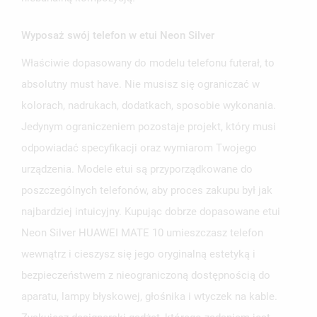
Wyposaż swój telefon w etui Neon Silver
Właściwie dopasowany do modelu telefonu futerał, to
UTWÓRZ LISTĘ ŻYCZEŃ
ZALOGUJ SIĘ
absolutny must have. Nie musisz się ograniczać w
kolorach, nadrukach, dodatkach, sposobie wykonania.
NAZWA LISTY ŻYCZEŃ
MUSISZ BYĆ ZALOGOWANY BY ZAPISAĆ PRODUKTY NA
Jedynym ograniczeniem pozostaje projekt, który musi
MOJE LISTY ŻYCZEŃ
SWOJEJ LIŚCIE ŻYCZEŃ.
odpowiadać specyfikacji oraz wymiarom Twojego
UTWÓRZ NOWĄ LISTĘ
add_circle_outline
urządzenia. Modele etui są przyporządkowane do
ANULUJ
ZALOGUJ SIĘ
poszczególnych telefonów, aby proces zakupu był jak
ANULUJ
UTWÓRZ LISTĘ ŻYCZEŃ
najbardziej intuicyjny. Kupując dobrze dopasowane etui
Neon Silver HUAWEI MATE 10 umieszczasz telefon
wewnątrz i cieszysz się jego oryginalną estetyką i
bezpieczeństwem z nieograniczoną dostępnością do
aparatu, lampy błyskowej, głośnika i wtyczek na kable.