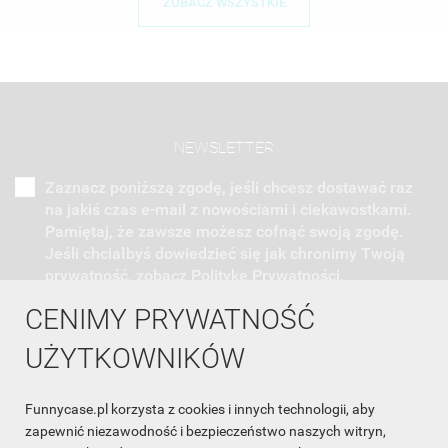
ZOBACZ WSZYSTKIE
NEWSLETTER
Zaznacz poniższą zgodę, jeśli chcesz dostawać raz
na jakiś czas e-mail z nowościami i ciekawostkami.
Pamiętaj, że zawsze możesz cofnąć swoją zgodę.
Jeśli chciałbyś dowiedzieć się jak chronimy Twoją
prywatność, zobacz Politykę Prywatności.
CENIMY PRYWATNOŚĆ
UŻYTKOWNIKÓW
Funnycase.pl korzysta z cookies i innych technologii, aby
INFORMACJA O SKLEPIE

zapewnić niezawodność i bezpieczeństwo naszych witryn,