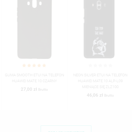
GUMA SMOOTH ETUI NA TELEFON
NEON SILVER ETUI NA TELEFON
HUAWEI MATE 10 CZARNY
HUAWEI MATE 10 ALP-L09
MIENIĄCE SIĘ ZLZ100
27,00 zł
Brutto
46,06 zł
Brutto