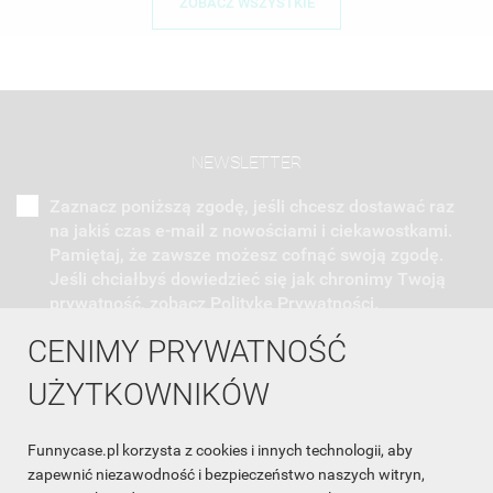
ZOBACZ WSZYSTKIE
NEWSLETTER
Zaznacz poniższą zgodę, jeśli chcesz dostawać raz
na jakiś czas e-mail z nowościami i ciekawostkami.
Pamiętaj, że zawsze możesz cofnąć swoją zgodę.
Jeśli chciałbyś dowiedzieć się jak chronimy Twoją
prywatność, zobacz Politykę Prywatności.
CENIMY PRYWATNOŚĆ
UŻYTKOWNIKÓW
Funnycase.pl korzysta z cookies i innych technologii, aby
INFORMACJA O SKLEPIE

zapewnić niezawodność i bezpieczeństwo naszych witryn,