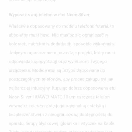
Wyposaż swój telefon w etui Neon Silver
Właściwie dopasowany do modelu telefonu futerał, to
UTWÓRZ LISTĘ ŻYCZEŃ
ZALOGUJ SIĘ
absolutny must have. Nie musisz się ograniczać w
kolorach, nadrukach, dodatkach, sposobie wykonania.
NAZWA LISTY ŻYCZEŃ
MUSISZ BYĆ ZALOGOWANY BY ZAPISAĆ PRODUKTY NA
Jedynym ograniczeniem pozostaje projekt, który musi
MOJE LISTY ŻYCZEŃ
SWOJEJ LIŚCIE ŻYCZEŃ.
odpowiadać specyfikacji oraz wymiarom Twojego
UTWÓRZ NOWĄ LISTĘ
add_circle_outline
urządzenia. Modele etui są przyporządkowane do
ANULUJ
ZALOGUJ SIĘ
poszczególnych telefonów, aby proces zakupu był jak
ANULUJ
UTWÓRZ LISTĘ ŻYCZEŃ
najbardziej intuicyjny. Kupując dobrze dopasowane etui
Neon Silver HUAWEI MATE 10 umieszczasz telefon
wewnątrz i cieszysz się jego oryginalną estetyką i
bezpieczeństwem z nieograniczoną dostępnością do
aparatu, lampy błyskowej, głośnika i wtyczek na kable.