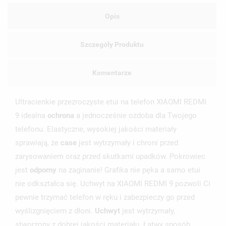
Opis
Szczegóły Produktu
Komentarze
Ultracienkie przezroczyste etui na telefon XIAOMI REDMI
9 idealna
ochrona
a jednocześnie ozdoba dla Twojego
telefonu. Elastyczne, wysokiej jakości materiały
UTWÓRZ LISTĘ ŻYCZEŃ
ZALOGUJ SIĘ
sprawiają, że
case
jest wytrzymały i chroni przed
zarysowaniem oraz przed skutkami upadków. Pokrowiec
NAZWA LISTY ŻYCZEŃ
MUSISZ BYĆ ZALOGOWANY BY ZAPISAĆ PRODUKTY NA
jest
odporny
na zaginanie! Grafika nie pęka a samo etui
MOJE LISTY ŻYCZEŃ
SWOJEJ LIŚCIE ŻYCZEŃ.
nie odkształca się. Uchwyt na XIAOMI REDMI 9 pozwoli Ci
UTWÓRZ NOWĄ LISTĘ
pewnie trzymać telefon w ręku i zabezpieczy go przed
add_circle_outline
wyślizgnięciem z dłoni.
Uchwyt
jest wytrzymały,
ANULUJ
ZALOGUJ SIĘ
ANULUJ
UTWÓRZ LISTĘ ŻYCZEŃ
stworzony z dobrej jakości materiału. Łatwy sposób