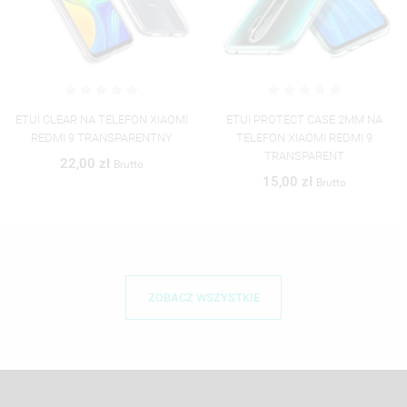
N XIAOMI
ETUI PROTECT CASE 2MM NA
ETUI CLEAR NA TELEFO
ENTNY
TELEFON XIAOMI REDMI 9
REDMI 9 RIMAT_2020
TRANSPARENT
40,00 zł
o
Brutt
15,00 zł
Brutto
ZOBACZ WSZYSTKIE