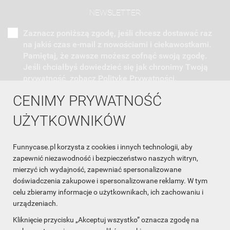
NEWSLETTER
Zaznacz poniższą zgodę, jeśli chcesz dostawać raz
na jakiś czas e-mail z nowościami i ciekawostkami.
Pamiętaj, że zawsze możesz cofnąć swoją zgodę.
Jeśli chciałbyś dowiedzieć się jak chronimy Twoją
prywatność, zobacz Politykę Prywatności.
CENIMY PRYWATNOŚĆ
UŻYTKOWNIKÓW
Funnycase.pl korzysta z cookies i innych technologii, aby
INFORMACJA O SKLEPIE

zapewnić niezawodność i bezpieczeństwo naszych witryn,
mierzyć ich wydajność, zapewniać spersonalizowane
INFORMACJE

doświadczenia zakupowe i spersonalizowane reklamy. W tym
celu zbieramy informacje o użytkownikach, ich zachowaniu i
OBSŁUGA KLIENTA

urządzeniach.
WSPÓŁPRACA

Kliknięcie przycisku „Akceptuj wszystko” oznacza zgodę na