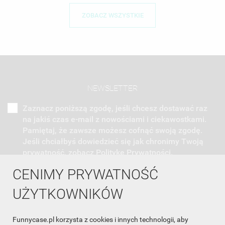
ZOBACZ WSZYSTKIE
NEWSLETTER
Zaznacz poniższą zgodę, jeśli chcesz dostawać raz
na jakiś czas e-mail z nowościami i ciekawostkami.
Pamiętaj, że zawsze możesz cofnąć swoją zgodę.
Jeśli chciałbyś dowiedzieć się jak chronimy Twoją
prywatność, zobacz Politykę Prywatności.
CENIMY PRYWATNOŚĆ
UŻYTKOWNIKÓW
Funnycase.pl korzysta z cookies i innych technologii, aby
INFORMACJA O SKLEPIE
