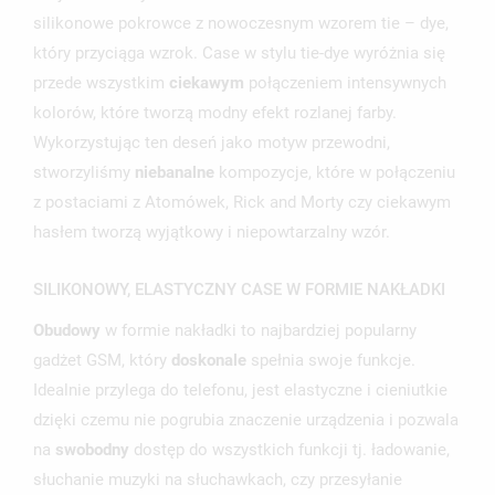
silikonowe pokrowce z nowoczesnym wzorem tie – dye,
który przyciąga wzrok. Case w stylu tie-dye wyróżnia się
przede wszystkim
ciekawym
połączeniem intensywnych
kolorów, które tworzą modny efekt rozlanej farby.
UTWÓRZ LISTĘ ŻYCZEŃ
Wykorzystując ten deseń jako motyw przewodni,
ZALOGUJ SIĘ
stworzyliśmy
niebanalne
kompozycje, które w połączeniu
NAZWA LISTY ŻYCZEŃ
z postaciami z Atomówek, Rick and Morty czy ciekawym
MUSISZ BYĆ ZALOGOWANY BY ZAPISAĆ PRODUKTY NA
MOJE LISTY ŻYCZEŃ
SWOJEJ LIŚCIE ŻYCZEŃ.
hasłem tworzą wyjątkowy i niepowtarzalny wzór.
UTWÓRZ NOWĄ LISTĘ
add_circle_outline
SILIKONOWY, ELASTYCZNY CASE W FORMIE NAKŁADKI
ANULUJ
ZALOGUJ SIĘ
ANULUJ
UTWÓRZ LISTĘ ŻYCZEŃ
Obudowy
w formie nakładki to najbardziej popularny
gadżet GSM, który
doskonale
spełnia swoje funkcje.
Idealnie przylega do telefonu, jest elastyczne i cieniutkie
dzięki czemu nie pogrubia znaczenie urządzenia i pozwala
na
swobodny
dostęp do wszystkich funkcji tj. ładowanie,
słuchanie muzyki na słuchawkach, czy przesyłanie