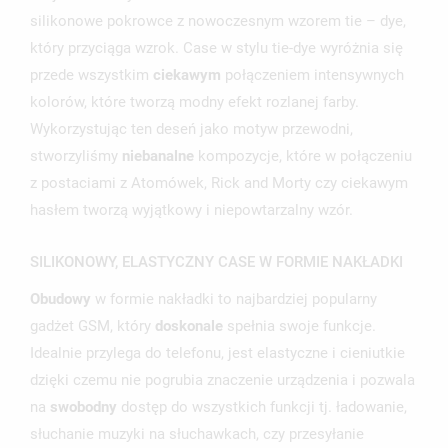
silikonowe pokrowce z nowoczesnym wzorem tie – dye,
który przyciąga wzrok. Case w stylu tie-dye wyróżnia się
przede wszystkim
ciekawym
połączeniem intensywnych
kolorów, które tworzą modny efekt rozlanej farby.
UTWÓRZ LISTĘ ŻYCZEŃ
Wykorzystując ten deseń jako motyw przewodni,
ZALOGUJ SIĘ
stworzyliśmy
niebanalne
kompozycje, które w połączeniu
NAZWA LISTY ŻYCZEŃ
z postaciami z Atomówek, Rick and Morty czy ciekawym
MUSISZ BYĆ ZALOGOWANY BY ZAPISAĆ PRODUKTY NA
MOJE LISTY ŻYCZEŃ
SWOJEJ LIŚCIE ŻYCZEŃ.
hasłem tworzą wyjątkowy i niepowtarzalny wzór.
UTWÓRZ NOWĄ LISTĘ
add_circle_outline
SILIKONOWY, ELASTYCZNY CASE W FORMIE NAKŁADKI
ANULUJ
ZALOGUJ SIĘ
ANULUJ
UTWÓRZ LISTĘ ŻYCZEŃ
Obudowy
w formie nakładki to najbardziej popularny
gadżet GSM, który
doskonale
spełnia swoje funkcje.
Idealnie przylega do telefonu, jest elastyczne i cieniutkie
dzięki czemu nie pogrubia znaczenie urządzenia i pozwala
na
swobodny
dostęp do wszystkich funkcji tj. ładowanie,
słuchanie muzyki na słuchawkach, czy przesyłanie