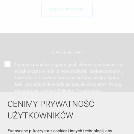
ZOBACZ WSZYSTKIE
NEWSLETTER
Zaznacz poniższą zgodę, jeśli chcesz dostawać raz
na jakiś czas e-mail z nowościami i ciekawostkami.
Pamiętaj, że zawsze możesz cofnąć swoją zgodę.
Jeśli chciałbyś dowiedzieć się jak chronimy Twoją
prywatność, zobacz Politykę Prywatności.
CENIMY PRYWATNOŚĆ
UŻYTKOWNIKÓW
Funnycase.pl korzysta z cookies i innych technologii, aby
INFORMACJA O SKLEPIE
