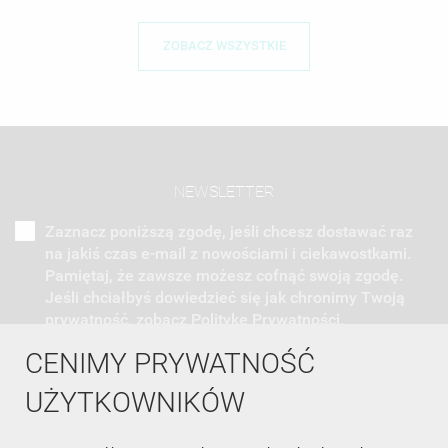
ZOBACZ WSZYSTKIE
NEWSLETTER
Zaznacz poniższą zgodę, jeśli chcesz dostawać raz
na jakiś czas e-mail z nowościami i ciekawostkami.
Pamiętaj, że zawsze możesz cofnąć swoją zgodę.
Jeśli chciałbyś dowiedzieć się jak chronimy Twoją
prywatność, zobacz Politykę Prywatności.
CENIMY PRYWATNOŚĆ
UŻYTKOWNIKÓW