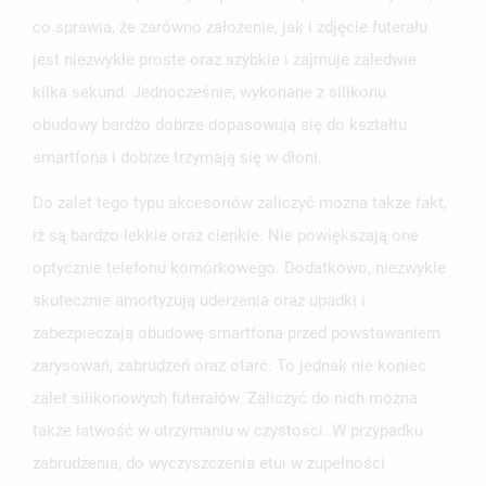
co sprawia, że zarówno założenie, jak i zdjęcie futerału
jest niezwykle proste oraz szybkie i zajmuje zaledwie
kilka sekund. Jednocześnie, wykonane z silikonu
obudowy bardzo dobrze dopasowują się do kształtu
UTWÓRZ LISTĘ ŻYCZEŃ
ZALOGUJ SIĘ
smartfona i dobrze trzymają się w dłoni.
NAZWA LISTY ŻYCZEŃ
Do zalet tego typu akcesoriów zaliczyć można także fakt,
MUSISZ BYĆ ZALOGOWANY BY ZAPISAĆ PRODUKTY NA
MOJE LISTY ŻYCZEŃ
SWOJEJ LIŚCIE ŻYCZEŃ.
iż są bardzo lekkie oraz cienkie. Nie powiększają one
optycznie telefonu komórkowego. Dodatkowo, niezwykle
UTWÓRZ NOWĄ LISTĘ
add_circle_outline
skutecznie amortyzują uderzenia oraz upadki i
ANULUJ
ZALOGUJ SIĘ
ANULUJ
UTWÓRZ LISTĘ ŻYCZEŃ
zabezpieczają obudowę smartfona przed powstawaniem
zarysowań, zabrudzeń oraz otarć. To jednak nie koniec
zalet silikonowych futerałów. Zaliczyć do nich można
także łatwość w utrzymaniu w czystości. W przypadku
zabrudzenia, do wyczyszczenia etui w zupełności