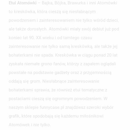
Etui Atomówki
– Bajka, Bójka, Brawurka i inni Atomówki
to kreskówka, która cieszą się niesłabnącym
powodzeniem i zainteresowaniem nie tylko wśród dzieci,
ale także dorosłych. Atomówki miały swój debiut już pod
koniec lat 90. XX wieku i od tamtego czasu
zainteresowanie nie tylko samą kreskówką, ale także jej
bohaterkami nie spada. Kreskówka w ciągu ponad 20 lat
UTWÓRZ LISTĘ ŻYCZEŃ
ZALOGUJ SIĘ
zyskała niemałe grono fanów, którzy z zapałem oglądali
powstałe na podstawie gadżety oraz z przyjemnością
NAZWA LISTY ŻYCZEŃ
MUSISZ BYĆ ZALOGOWANY BY ZAPISAĆ PRODUKTY NA
MOJE LISTY ŻYCZEŃ
oddają się grom. Niesłabnące zainteresowanie
SWOJEJ LIŚCIE ŻYCZEŃ.
bohaterkami sprawia, że również etui tematyczne z
UTWÓRZ NOWĄ LISTĘ
add_circle_outline
postaciami cieszą się ogromnym powodzeniem. W
ANULUJ
ZALOGUJ SIĘ
naszym sklepie funnycase.pl znajdziesz szeroki wybór
ANULUJ
UTWÓRZ LISTĘ ŻYCZEŃ
grafik, które spodobają się każdemu miłośnikowi
Atomówek i nie tylko.