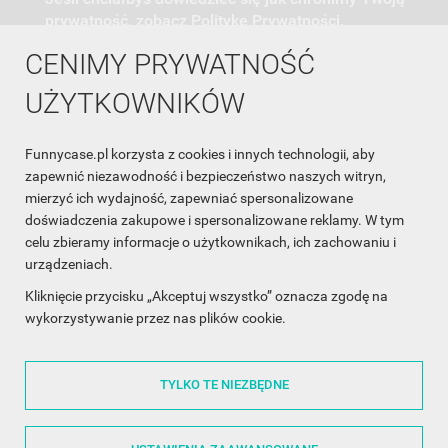
prywatność, zobacz Politykę Prywatności.
CENIMY PRYWATNOŚĆ
UŻYTKOWNIKÓW
Funnycase.pl korzysta z cookies i innych technologii, aby
INFORMACJA O SKLEPIE

zapewnić niezawodność i bezpieczeństwo naszych witryn,
mierzyć ich wydajność, zapewniać spersonalizowane
INFORMACJE

doświadczenia zakupowe i spersonalizowane reklamy. W tym
celu zbieramy informacje o użytkownikach, ich zachowaniu i
OBSŁUGA KLIENTA

urządzeniach.
WSPÓŁPRACA

Kliknięcie przycisku „Akceptuj wszystko” oznacza zgodę na
wykorzystywanie przez nas plików cookie.
ŚLEDŹ NAS NA FACEBOOKU

TYLKO TE NIEZBĘDNE
Made with
❤
in Poland