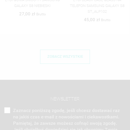
TELEFON SAMSUNG GALAXY S8
TELEFON SAMSUNG GALAXY S8
ST_ALP102
ST_ALP103
45,00 zł
45,00 zł
Brutto
Brutto
ZOBACZ WSZYSTKIE
NEWSLETTER
Zaznacz poniższą zgodę, jeśli chcesz dostawać raz
na jakiś czas e-mail z nowościami i ciekawostkami.
Pamiętaj, że zawsze możesz cofnąć swoją zgodę.
Jeśli chciałbyś dowiedzieć się jak chronimy Twoją