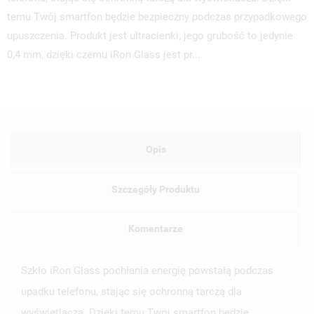
temu Twój smartfon będzie bezpieczny podczas przypadkowego
upuszczenia. Produkt jest ultracienki, jego grubość to jedynie
0,4 mm, dzięki czemu iRon Glass jest pr...
Opis
Szczegóły Produktu
Komentarze
Szkło iRon Glass pochłania energię powstałą podczas
upadku telefonu, stając się ochronną tarczą dla
UTWÓRZ LISTĘ ŻYCZEŃ
wyświetlacza. Dzięki temu Twój smartfon będzie