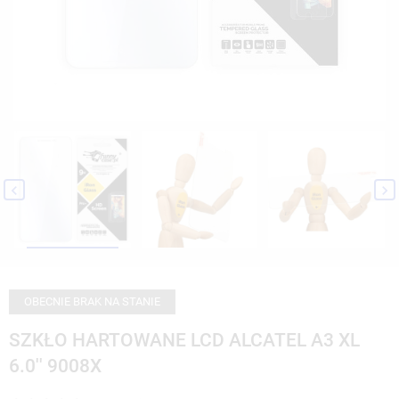


OBECNIE BRAK NA STANIE
SZKŁO HARTOWANE LCD ALCATEL A3 XL
6.0'' 9008X