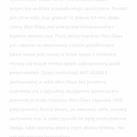
ZALOGUJ SIĘ
bezpieczny podczas przypadkowego upuszczenia. Produkt
NAZWA LISTY ŻYCZEŃ
jest ultracienki, jego grubość to jedynie 0,4 mm, dzięki
MUSISZ BYĆ ZALOGOWANY BY ZAPISAĆ PRODUKTY NA
MOJE LISTY ŻYCZEŃ
SWOJEJ LIŚCIE ŻYCZEŃ.
czemu iRon Glass jest praktycznie niewyczuwalne i
zupełnie niewidoczne. Przez swoją twardość iRon Glass
UTWÓRZ NOWĄ LISTĘ
add_circle_outline
jest odporne na zarysowania ostrymi przedmiotami,
ANULUJ
ZALOGUJ SIĘ
ANULUJ
UTWÓRZ LISTĘ ŻYCZEŃ
zatem nawet jeśli nosisz w torbie razem z telefonem
monety czy klucze telefon będzie zabezpieczony przed
porysowaniem. Dzięki technologii ANTI-BUBBLE
zastosowanej w szkle iRon Glass bez problemu
rozprawisz się z najtrudniej dostępnymi pęcherzykami
powietrza podczas montażu. iRon Glass zapewnia 100%
przejrzystości. Kolory ekranu, po nałożeniu szkła, zostaną
zachowane oraz w żaden sposób nie będą zniekształcone.
Uwaga, szkło pokrywa płaską część ekranu telefonu. Nie