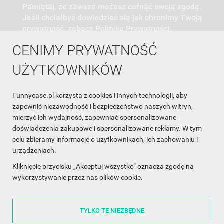
Pamiętaj, że zawsze możesz cofnąć swoją zgodę.
Jeśli chciałbyś dowiedzieć się jak chronimy Twoją
prywatność, zobacz Politykę Prywatności.
CENIMY PRYWATNOŚĆ
UŻYTKOWNIKÓW
Funnycase.pl korzysta z cookies i innych technologii, aby
INFORMACJA O SKLEPIE

zapewnić niezawodność i bezpieczeństwo naszych witryn,
mierzyć ich wydajność, zapewniać spersonalizowane
INFORMACJE

doświadczenia zakupowe i spersonalizowane reklamy. W tym
celu zbieramy informacje o użytkownikach, ich zachowaniu i
OBSŁUGA KLIENTA

urządzeniach.
WSPÓŁPRACA

Kliknięcie przycisku „Akceptuj wszystko” oznacza zgodę na
wykorzystywanie przez nas plików cookie.
ŚLEDŹ NAS NA FACEBOOKU

TYLKO TE NIEZBĘDNE