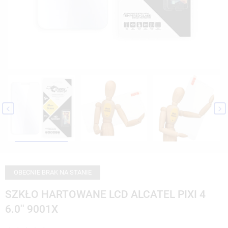


OBECNIE BRAK NA STANIE
SZKŁO HARTOWANE LCD ALCATEL PIXI 4
6.0'' 9001X