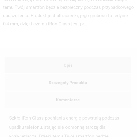
temu Twój smartfon będzie bezpieczny podczas przypadkowego
upuszczenia. Produkt jest ultracienki, jego grubość to jedynie
0,4 mm, dzięki czemu iRon Glass jest pr...
UTWÓRZ LISTĘ ŻYCZEŃ
ZALOGUJ SIĘ
NAZWA LISTY ŻYCZEŃ
MUSISZ BYĆ ZALOGOWANY BY ZAPISAĆ PRODUKTY NA
MOJE LISTY ŻYCZEŃ
SWOJEJ LIŚCIE ŻYCZEŃ.
Opis
UTWÓRZ NOWĄ LISTĘ
add_circle_outline
ANULUJ
ZALOGUJ SIĘ
Szczegóły Produktu
ANULUJ
UTWÓRZ LISTĘ ŻYCZEŃ
Komentarze
Szkło iRon Glass pochłania energię powstałą podczas
upadku telefonu, stając się ochronną tarczą dla
wyświetlacza. Dzięki temu Twój smartfon będzie