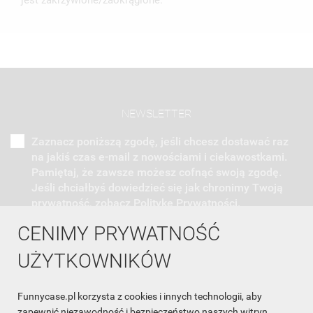
jest zakrzywione/zaokrąglone.
NEWSLETTER
Zaznacz poniższą zgodę, jeśli chcesz dostawać raz
na jakiś czas e-mail z nowościami i ciekawostkami.
Pamiętaj, że zawsze możesz cofnąć swoją zgodę.
Jeśli chciałbyś dowiedzieć się jak chronimy Twoją
prywatność, zobacz Politykę Prywatności.
CENIMY PRYWATNOŚĆ
UŻYTKOWNIKÓW
Funnycase.pl korzysta z cookies i innych technologii, aby
INFORMACJA O SKLEPIE

zapewnić niezawodność i bezpieczeństwo naszych witryn,