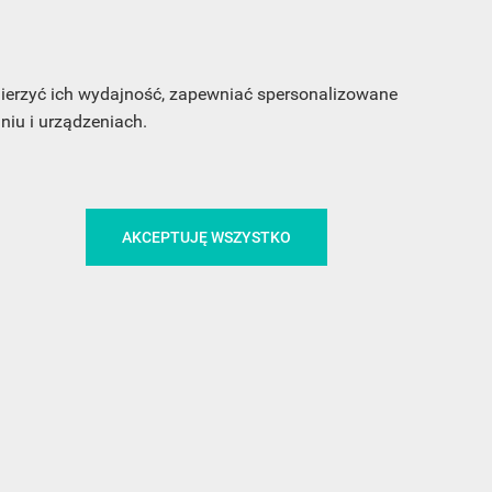
CA
ŚLEDŹ NAS NA FACEBOOKU
 mierzyć ich wydajność, zapewniać spersonalizowane
iu i urządzeniach.
!
MEDIA
AKCEPTUJĘ WSZYSTKO