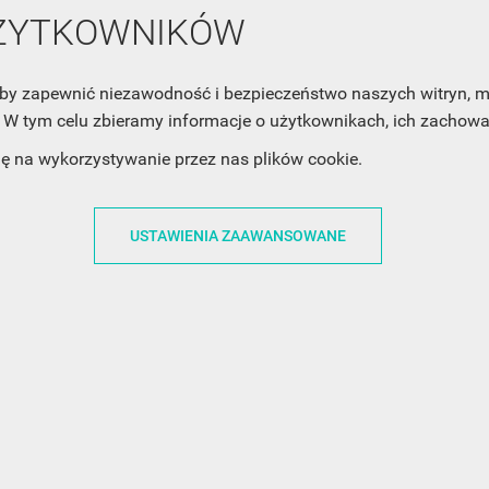
UŻYTKOWNIKÓW
ACJE
OBSŁUGA KLIENTA
WSPÓŁPRA
, aby zapewnić niezawodność i bezpieczeństwo naszych witryn,
ZWROTY I WYMIANY
DLA FIRM
W tym celu zbieramy informacje o użytkownikach, ich zachowan
N KODÓW
PŁATNOŚCI I DOSTAWY
DLA GRAFIKÓW
dę na wykorzystywanie przez nas plików cookie.
CH
ŚLEDZENIE PRZESYŁKI
DOŁĄCZ DO NAS
N
FAQ
NASZE SOCIAL 
USTAWIENIA ZAAWANSOWANE
PRYWATNOŚCI
KONTAKT Z NAMI
N NEWSLETTERA
 EOG
 Z NEWSLETTERA