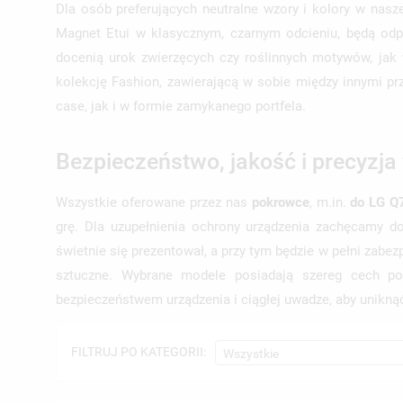
Dla osób preferujących neutralne wzory i kolory w nas
Magnet Etui w klasycznym, czarnym odcieniu, będą odp
docenią urok zwierzęcych czy roślinnych motywów, jak 
kolekcję Fashion, zawierającą w sobie między innymi pr
case, jak i w formie zamykanego portfela.
Bezpieczeństwo, jakość i precyzja
Wszystkie oferowane przez nas
pokrowce
, m.in.
do LG Q
grę. Dla uzupełnienia ochrony urządzenia zachęcamy d
świetnie się prezentował, a przy tym będzie w pełni zabe
sztuczne. Wybrane modele posiadają szereg cech poz
bezpieczeństwem urządzenia i ciągłej uwadze, aby unikną
FILTRUJ PO KATEGORII:
Wszystkie