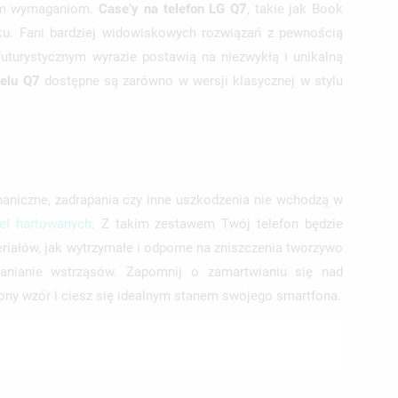
 tym wymaganiom.
Case’y na telefon LG Q7
, takie jak Book
ku. Fani bardziej widowiskowych rozwiązań z pewnością
uturystycznym wyrazie postawią na niezwykłą i unikalną
elu Q7
dostępne są zarówno w wersji klasycznej w stylu
aniczne, zadrapania czy inne uszkodzenia nie wchodzą w
ieł hartowanych
. Z takim zestawem Twój telefon będzie
eriałów, jak wytrzymałe i odporne na zniszczenia tworzywo
łanianie wstrząsów. Zapomnij o zamartwianiu się nad
iony wzór i ciesz się idealnym stanem swojego smartfona.