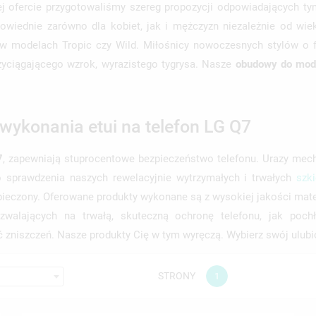
zej ofercie przygotowaliśmy szereg propozycji odpowiadających
owiednie zarówno dla kobiet, jak i mężczyzn niezależnie od wie
w modelach Tropic czy Wild. Miłośnicy nowoczesnych stylów o f
zyciągającego wzrok, wyrazistego tygrysa. Nasze
obudowy do mod
 wykonania etui na telefon LG Q7
7
, zapewniają stuprocentowe bezpieczeństwo telefonu. Urazy mech
o sprawdzenia naszych rewelacyjnie wytrzymałych i trwałych
szk
zpieczony. Oferowane produkty wykonane są z wysokiej jakości mat
walających na trwałą, skuteczną ochronę telefonu, jak poch
ć zniszczeń. Nasze produkty Cię w tym wyręczą. Wybierz swój ulub
STRONY
1