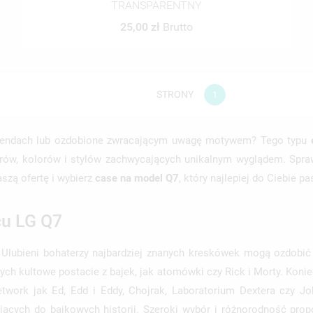
TRANSPARENTNY
ITLE))
LOGUJ SIĘ
25,00 zł
Brutto
MODALTITLE))
JE LISTY ŻYCZEŃ
ABEL))
SISZ BYĆ ZALOGOWANY BY ZAPISAĆ PRODUKTY NA SWOJEJ LIŚCIE
CONFIRMMESSAGE))
CZEŃ.
STRONY
1
UTWÓRZ NOWĄ LIS
add_circle_outline
((CANCELTEXT))
((MODALDELETETEXT))
((CANCELTEXT))
((LOGINTEXT))
((CANCELTEXT))
((CREATETEXT))
trendach lub ozdobione zwracającym uwagę motywem? Tego typu
ów, kolorów i stylów zachwycających unikalnym wyglądem. Sprawi
aszą ofertę i wybierz
case na model Q7
, który najlepiej do Ciebie pa
cu LG Q7
Ulubieni bohaterzy najbardziej znanych kreskówek mogą ozdobić T
ych kultowe postacie z bajek, jak atomówki czy Rick i Morty. Konie
work jak Ed, Edd i Eddy, Chojrak, Laboratorium Dextera czy J
ących do bajkowych historii. Szeroki wybór i różnorodność prop