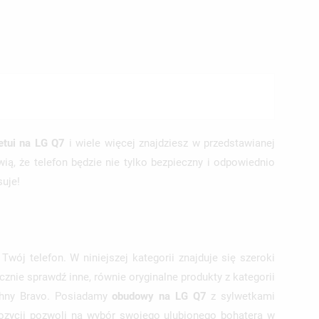
TĘ
etui na LG Q7
i wiele więcej znajdziesz w przedstawianej
ą, że telefon będzie nie tylko bezpieczny i odpowiednio
suje!
wój telefon. W niniejszej kategorii znajduje się szeroki
cznie sprawdź inne, równie oryginalne produkty z kategorii
ohny Bravo. Posiadamy
obudowy na LG Q7
z sylwetkami
ozycji pozwoli na wybór swojego ulubionego bohatera w