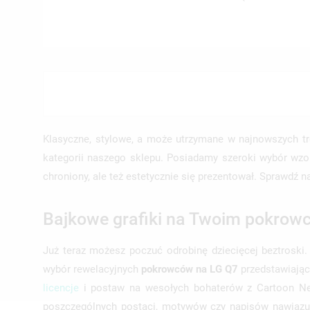
((T
ZA
((
MO
((L
MU
((
ŻY
Klasyczne, stylowe, a może utrzymane w najnowszych 
kategorii naszego sklepu. Posiadamy szeroki wybór wzor
chroniony, ale też estetycznie się prezentował. Sprawdź n
Bajkowe grafiki na Twoim pokrow
Już teraz możesz poczuć odrobinę dziecięcej beztroski. 
wybór rewelacyjnych
pokrowców na LG Q7
przedstawiając
licencje
i postaw na wesołych bohaterów z Cartoon Net
poszczególnych postaci, motywów czy napisów nawiązuj