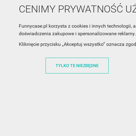
CENIMY PRYWATNOŚĆ 
INFORMACJA O SKLEPIE
INFORM
Funnycase.pl korzysta z cookies i innych technologii
FunnyCase.pl
O MARCE
doświadczenia zakupowe i spersonalizowane reklamy. 
Trudna 13
REGULAMI
Kliknięcie przycisku „Akceptuj wszystko” oznacza zgo
32-700 Bochnia
RABATOWY
Polska
REGULAMI
TYLKO TE NIEZBĘDNE
office@funnycase.pl
POLITYKA 
+48574304204
COOKIES
REGULAMI
KLAUZULA
WYPISANIE
PROMOCJE