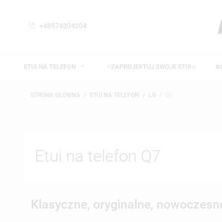
+48574304204
ETUI NA TELEFON
⭐ZAPROJEKTUJ SWOJE ETUI⭐
K
STRONA GŁÓWNA
ETUI NA TELEFON
LG
Q7
Etui na telefon Q7
Klasyczne, oryginalne, nowoczesne