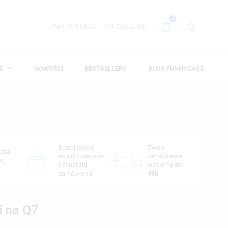
0
ZAREJESTRUJ
ZALOGUJ SIĘ
WE
NOWOŚCI
BESTSELLERY
BLOG FUNNYCASE
Dodaj swoje
Twoje
dzaj
etui do koszyka
zamówienie
ój
i sfinalizuj
wyślemy
do
zamówienie
48h
i na Q7