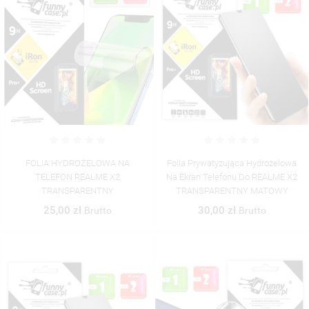
FOLIA HYDROŻELOWA NA
Folia Prywatyzująca Hydrożelowa
TELEFON REALME X2
Na Ekran Telefonu Do REALME X2
TRANSPARENTNY
TRANSPARENTNY MATOWY
25,00 zł
30,00 zł
Brutto
Brutto
((TITLE))
ZALOGUJ SIĘ
((MODALTITLE))
MOJE LISTY ŻYCZEŃ
((LABEL))
MUSISZ BYĆ ZALOGOWANY BY ZAPISAĆ PRODUKTY NA
((CONFIRMMESSAGE))
SWOJEJ LIŚCIE ŻYCZEŃ.