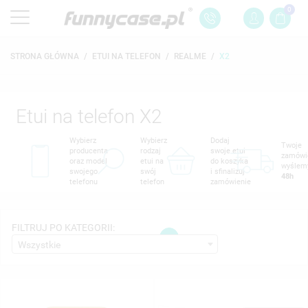
0
STRONA GŁÓWNA
ETUI NA TELEFON
REALME
X2
Etui na telefon X2
Wybierz
Wybierz
Dodaj
Twoje
producenta
rodzaj
swoje etui
zamówi
oraz model
etui na
do koszyka
wyślem
swojego
swój
i sfinalizuj
48h
telefonu
telefon
zamówienie
FILTRUJ PO KATEGORII:
1
Wszystkie