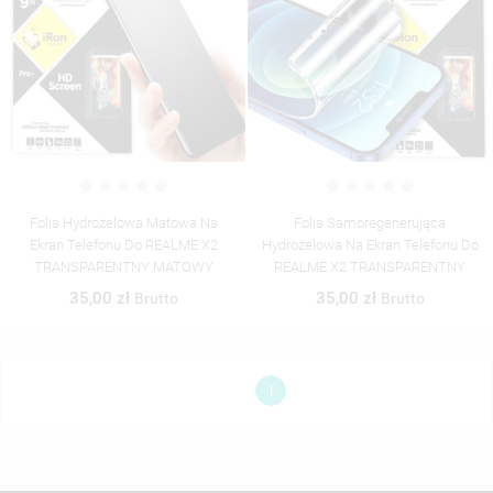
UTWÓRZ NOWĄ LISTĘ
add_circle_outline
((CANCELTEXT))
((MODALDELETETEXT))
((CANCELTEXT))
((LOGINTEXT))
((CANCELTEXT))
((CREATETEXT))
Folia Hydrożelowa Matowa Na
Folia Samoregenerująca
Ekran Telefonu Do REALME X2
Hydrożelowa Na Ekran Telefonu Do
TRANSPARENTNY MATOWY
REALME X2 TRANSPARENTNY
35,00 zł
35,00 zł
Brutto
Brutto
1