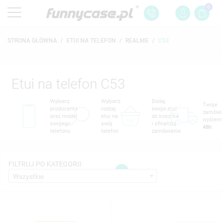
0
STRONA GŁÓWNA
ETUI NA TELEFON
REALME
C53
Etui na telefon C53
Wybierz
Wybierz
Dodaj
Twoje
producenta
rodzaj
swoje etui
zamówi
oraz model
etui na
do koszyka
wyślem
swojego
swój
i sfinalizuj
48h
telefonu
telefon
zamówienie
FILTRUJ PO KATEGORII:
1
Wszystkie