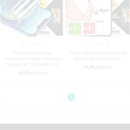
UTWÓRZ NOWĄ LISTĘ
add_circle_outline
((CANCELTEXT))
((MODALDELETETEXT))
((CANCELTEXT))
((LOGINTEXT))
((CANCELTEXT))
((CREATETEXT))
Folia Samoregenerująca
SZKŁO HARTOWANE NA TELEFON
Hydrożelowa Na Ekran Telefonu Do
REALME C53 TRANSPARENT
REALME C53 TRANSPARENTNY
15,00 zł
Brutto
35,00 zł
Brutto
1