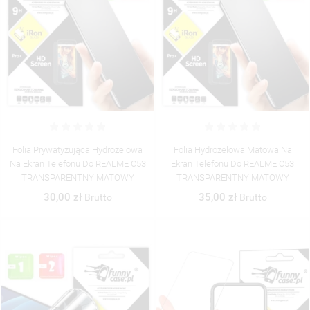
Folia Prywatyzująca Hydrożelowa
Folia Hydrożelowa Matowa Na
Na Ekran Telefonu Do REALME C53
Ekran Telefonu Do REALME C53
TRANSPARENTNY MATOWY
TRANSPARENTNY MATOWY
30,00 zł
35,00 zł
Brutto
Brutto
((TITLE))
ZALOGUJ SIĘ
((MODALTITLE))
MOJE LISTY ŻYCZEŃ
((LABEL))
MUSISZ BYĆ ZALOGOWANY BY ZAPISAĆ PRODUKTY NA
((CONFIRMMESSAGE))
SWOJEJ LIŚCIE ŻYCZEŃ.