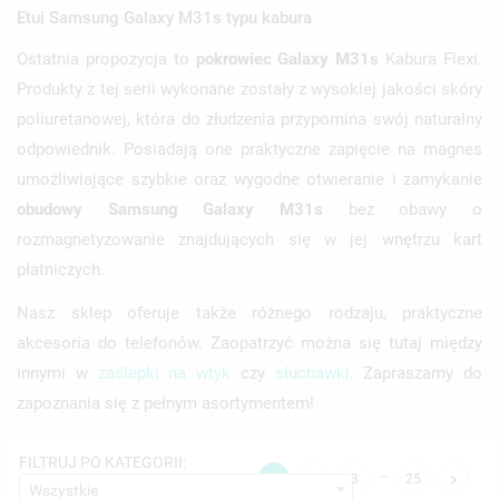
Etui Samsung Galaxy M31s typu kabura
Ostatnia propozycja to
pokrowiec Galaxy M31s
Kabura Flexi.
Produkty z tej serii wykonane zostały z wysokiej jakości skóry
poliuretanowej, która do złudzenia przypomina swój naturalny
odpowiednik. Posiadają one praktyczne zapięcie na magnes
umożliwiające szybkie oraz wygodne otwieranie i zamykanie
obudowy Samsung Galaxy M31s
bez obawy o
rozmagnetyzowanie znajdujących się w jej wnętrzu kart
płatniczych.
Nasz sklep oferuje także różnego rodzaju, praktyczne
akcesoria do telefonów. Zaopatrzyć można się tutaj między
innymi w
zaślepki na wtyk
czy
słuchawki
. Zapraszamy do
zapoznania się z pełnym asortymentem!
FILTRUJ PO KATEGORII:
…

1
2
3
25
Wszystkie