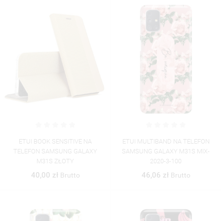
((TITLE))
ETUI BOOK SENSITIVE NA
ETUI MULTIBAND NA TELEFON
ZALOGUJ SIĘ
TELEFON SAMSUNG GALAXY
SAMSUNG GALAXY M31S MIX-
((MODALTITLE))
M31S ZŁOTY
2020-3-100
MOJE LISTY ŻYCZEŃ
((LABEL))
MUSISZ BYĆ ZALOGOWANY BY ZAPISAĆ PRODUKTY NA
40,00 zł
46,06 zł
Brutto
Brutto
((CONFIRMMESSAGE))
SWOJEJ LIŚCIE ŻYCZEŃ.
UTWÓRZ NOWĄ LISTĘ
add_circle_outline
((CANCELTEXT))
((MODALDELETETEXT))
((CANCELTEXT))
((LOGINTEXT))