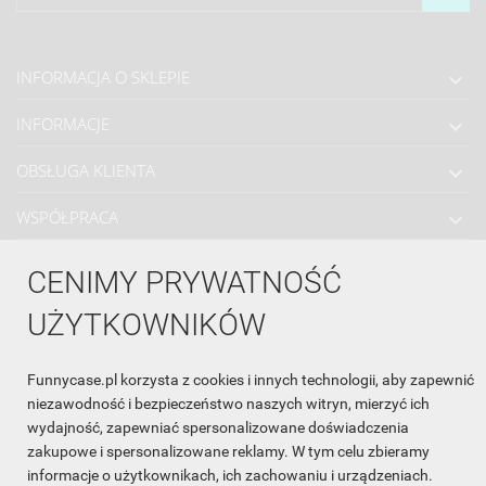
INFORMACJA O SKLEPIE

INFORMACJE

OBSŁUGA KLIENTA

WSPÓŁPRACA

ŚLEDŹ NAS NA FACEBOOKU

CENIMY PRYWATNOŚĆ
UŻYTKOWNIKÓW
Made with
❤
in Poland
Funnycase.pl korzysta z cookies i innych technologii, aby zapewnić
niezawodność i bezpieczeństwo naszych witryn, mierzyć ich
wydajność, zapewniać spersonalizowane doświadczenia
zakupowe i spersonalizowane reklamy. W tym celu zbieramy
informacje o użytkownikach, ich zachowaniu i urządzeniach.