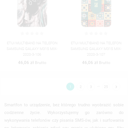
ETUI MULTIBAND NA TELEFON
ETUI MULTIBAND NA TELEFON
SAMSUNG GALAXY M31S MIX-
SAMSUNG GALAXY M31S MIX-
2020-3-106
2020-3-107
46,06 zł
46,06 zł
Brutto
Brutto
…

1
2
3
25
Smartfon to urządzenie, bez którego trudno wyobrazić sobie
codzienne życie. Wykorzystujemy go zarówno do
wykonywania telefonów czy pisania SMS-ów, jak i surfowania
po Internecie, robienia zdjęć czy grania w ulubione gry. Aby