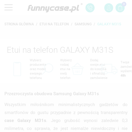
0
STRONA GŁÓWNA
ETUI NA TELEFON
SAMSUNG
GALAXY M31S
Etui na telefon GALAXY M31S
Wybierz
Wybierz
Dodaj
Twoje
producenta
rodzaj
swoje etui
zamówi
oraz model
etui na
do koszyka
wyślem
swojego
swój
i sfinalizuj
48h
telefonu
telefon
zamówienie
Przezroczysta obudowa Samsung Galaxy M31s
Wszystkim miłośnikom minimalistycznych gadżetów do
smartfonów do gustu przypadnie z pewnością transparentny
case Galaxy M31s
. Jego grubość wynosi zaledwie 0,3
milimetra, co sprawia, że jest niemalże niewidoczny i nie