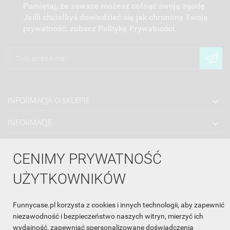
Pamiętaj, że zawsze możesz cofnąć swoją zgodę.
Jeśli chciałbyś dowiedzieć się jak chronimy Twoją
prywatność, zobacz Politykę Prywatności.
INFORMACJA O SKLEPIE

INFORMACJE

OBSŁUGA KLIENTA

CENIMY PRYWATNOŚĆ
WSPÓŁPRACA

UŻYTKOWNIKÓW
ŚLEDŹ NAS NA FACEBOOKU

Funnycase.pl korzysta z cookies i innych technologii, aby zapewnić
niezawodność i bezpieczeństwo naszych witryn, mierzyć ich
wydajność, zapewniać spersonalizowane doświadczenia