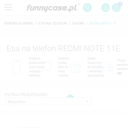
0
STRONA GŁÓWNA
ETUI NA TELEFON
XIAOMI
REDMI NOTE 11E
Etui na telefon REDMI NOTE 11E
Wybierz
Wybierz
Dodaj
Twoje
producenta
rodzaj
swoje etui
zamówi
oraz model
etui na
do koszyka
wyślem
swojego
swój
i sfinalizuj
48h
telefonu
telefon
zamówienie
FILTRUJ PO KATEGORII:
1
Wszystkie