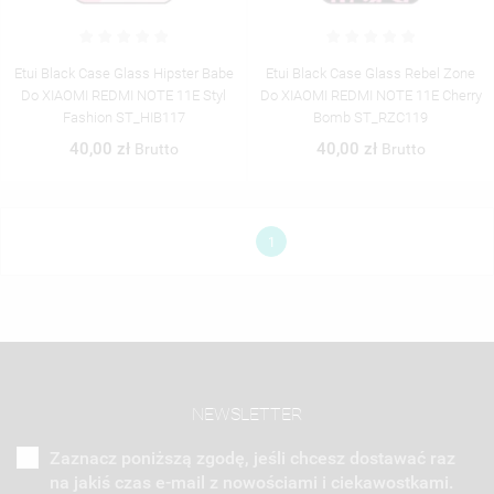
Etui Black Case Glass Hipster Babe
Etui Black Case Glass Rebel Zone
Do XIAOMI REDMI NOTE 11E Styl
Do XIAOMI REDMI NOTE 11E Cherry
Fashion ST_HIB117
Bomb ST_RZC119
40,00 zł
40,00 zł
Brutto
Brutto
1
NEWSLETTER
Zaznacz poniższą zgodę, jeśli chcesz dostawać raz
na jakiś czas e-mail z nowościami i ciekawostkami.