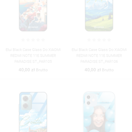
Etui Black Case Glass Do XIAOMI
Etui Black Case Glass Do XIAOMI
REDMI NOTE 11E SUMMER
REDMI NOTE 11E SUMMER
PARADISE ST_PAR105
PARADISE ST_PAR106
40,00 zł
40,00 zł
Brutto
Brutto
((TITLE))
ZALOGUJ SIĘ
((MODALTITLE))
MOJE LISTY ŻYCZEŃ
((LABEL))
MUSISZ BYĆ ZALOGOWANY BY ZAPISAĆ PRODUKTY NA
((CONFIRMMESSAGE))
SWOJEJ LIŚCIE ŻYCZEŃ.
UTWÓRZ NOWĄ LISTĘ
add_circle_outline