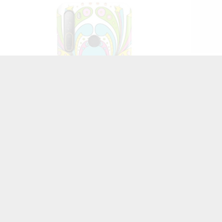
ETUI MULTIBAND NA TELEFON HTC DESIRE D20
PRO ST_CRM-106
32,73 zł
Brutto