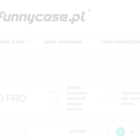
OLEKCJE ETUI
SZKŁA HARTOWANE
FOLIE HYDROŻELO
Wybierz
producenta
Wybierz ro
20 PRO
oraz model
etui na sw
swojego
telefon
telefonu
STRONY

1
2
3