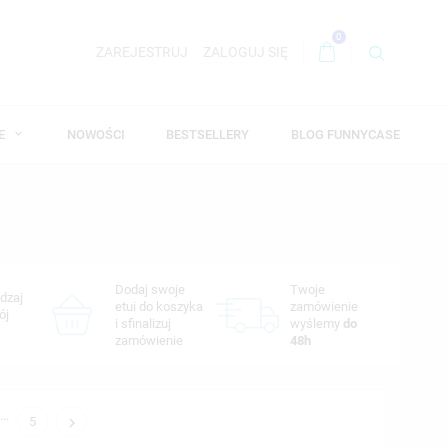
0
ZAREJESTRUJ
ZALOGUJ SIĘ
WE
NOWOŚCI
BESTSELLERY
BLOG FUNNYCASE
Dodaj swoje
Twoje
dzaj
etui do koszyka
zamówienie
ój
i sfinalizuj
wyślemy
do
zamówienie
48h
…

5