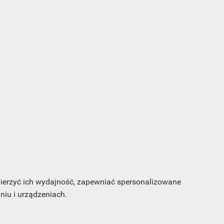
…

5
s e-
sz
 mierzyć ich wydajność, zapewniać spersonalizowane
my
iu i urządzeniach.