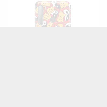
ETUI MULTIBAND NA TELEFON HTC DESIRE D20
PRO ST_CRM-105
32,73 zł
Brutto