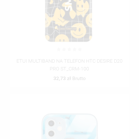
ETUI MULTIBAND NA TELEFON HTC DESIRE D20
PRO ST_CRM-100
32,73 zł
Brutto
ITLE))
LOGUJ SIĘ
MODALTITLE))
JE LISTY ŻYCZEŃ
ABEL))
SISZ BYĆ ZALOGOWANY BY ZAPISAĆ PRODUKTY NA SWOJEJ LIŚCIE
CONFIRMMESSAGE))
CZEŃ.
UTWÓRZ NOWĄ LIS
add_circle_outline
((CANCELTEXT))
((MODALDELETETEXT))
((CANCELTEXT))
((LOGINTEXT))