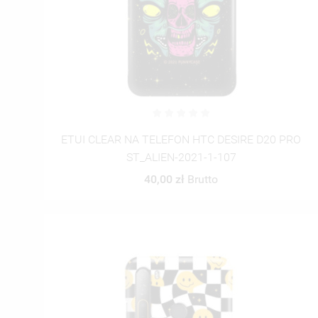
ETUI CLEAR NA TELEFON HTC DESIRE D20 PRO
ST_ALIEN-2021-1-107
40,00 zł
Brutto
((T
ZA
((
MO
((L
MU
((
ŻY