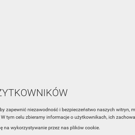
STRONY

1
2
3
NEWSLETTER
UŻYTKOWNIKÓW
Zaznacz poniższą zgodę, jeśli chcesz dostawać raz na jakiś cza
mail z nowościami i ciekawostkami. Pamiętaj, że zawsze może
, aby zapewnić niezawodność i bezpieczeństwo naszych witryn,
cofnąć swoją zgodę. Jeśli chciałbyś dowiedzieć się jak chroni
W tym celu zbieramy informacje o użytkownikach, ich zachowan
Twoją prywatność, zobacz Politykę Prywatności.
dę na wykorzystywanie przez nas plików cookie.