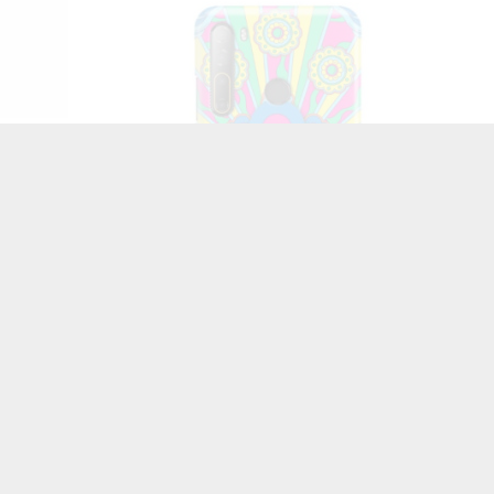
ETUI MULTIBAND NA TELEFON HTC DESIRE D20
PRO ST_CRM-104
32,73 zł
Brutto