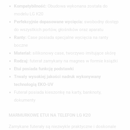
UTWÓRZ NOWĄ LISTĘ
add_circle_outline
Kompatybilność:
Obudowa wykonana została do
modelu LG K20
ANULUJ
ZALOGUJ SIĘ
ANULUJ
UTWÓRZ LISTĘ ŻYCZEŃ
Perfekcyjnie dopasowane wycięcia:
swobodny dostęp
do wszystkich portów, głośników oraz aparatu
Ranty:
Case posiada specjalne wycięcia na ranty
boczne
Materiał:
silikonowy case, tworzywo imitujące skórę
Rodzaj:
futerał zamykany na magnes w formie książki
Etui posiada funkcję podstawki
Trwały wysokiej jakości nadruk wykonywany
technologią EKO-UV
Futerał posiada kieszonkę na karty, banknoty,
dokumenty
MARMURKOWE ETUI NA TELEFON LG K20
Zamykane futerały są niezwykle praktyczne i doskonale