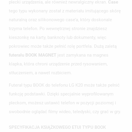
plecki urządzenia, ale również newralgiczny ekran.
Case
tego typu wykonany został z materiału imitującego skórę
naturalną oraz silikonowego case’a, który doskonale
trzyma telefon. Po wewnętrznej stronie znajdziesz
kieszonkę na karty, banknoty lub dokumenty, więc
pokrowiec może także pełnić rolę portfela. Dużą zaletą
futerału BOOK MAGNET
jest zamykana na magnes
klapka, która chroni urządzenie przed rysowaniem,
stłuczeniem, a nawet rozbiciem.
Futerał typu BOOK do telefonu LG K20 może także pełnić
funkcję podstawki. Dzięki specjalnie wyprofilowanym
UTWÓRZ LISTĘ ŻYCZEŃ
pleckom, możesz ustawić telefon w pozycji poziomej i
ZALOGUJ SIĘ
swobodnie oglądać filmy wideo, teledyski, czy grać w gry.
NAZWA LISTY ŻYCZEŃ
MUSISZ BYĆ ZALOGOWANY BY ZAPISAĆ PRODUKTY NA
MOJE LISTY ŻYCZEŃ
SWOJEJ LIŚCIE ŻYCZEŃ.
SPECYFIKACJA KSIĄŻKOWEGO ETUI TYPU BOOK