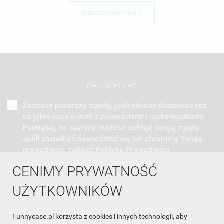
ZOBACZ WSZYSTKIE
NEWSLETTER
Zaznacz poniższą zgodę, jeśli chcesz dostawać raz
na jakiś czas e-mail z nowościami i ciekawostkami.
Pamiętaj, że zawsze możesz cofnąć swoją zgodę.
Jeśli chciałbyś dowiedzieć się jak chronimy Twoją
prywatność, zobacz Politykę Prywatności.
CENIMY PRYWATNOŚĆ
UŻYTKOWNIKÓW
Funnycase.pl korzysta z cookies i innych technologii, aby
INFORMACJA O SKLEPIE
