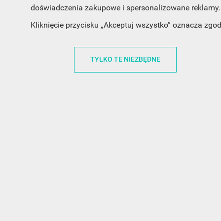
doświadczenia zakupowe i spersonalizowane reklamy. 
Kliknięcie przycisku „Akceptuj wszystko” oznacza zgo
INFORMACJA O SKLEPIE
INFORM
TYLKO TE NIEZBĘDNE
FunnyCase.pl
O MARCE
Trudna 13
REGULAMI
32-700 Bochnia
RABATOWY
Polska
REGULAMI
office@funnycase.pl
POLITYKA 
+48574304204
COOKIES
REGULAMI
KLAUZULA
WYPISANIE