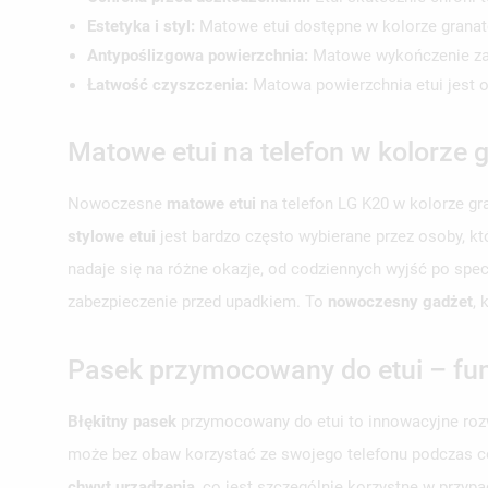
Estetyka i styl:
Matowe etui dostępne w kolorze granat
Antypoślizgowa powierzchnia:
Matowe wykończenie zape
Łatwość czyszczenia:
Matowa powierzchnia etui jest o
Matowe etui na telefon w kolorze
Nowoczesne
matowe etui
na telefon LG K20 w kolorze gr
stylowe etui
jest bardzo często wybierane przez osoby, któ
nadaje się na różne okazje, od codziennych wyjść po spe
zabezpieczenie przed upadkiem. To
nowoczesny gadżet
, 
Pasek przymocowany do etui – fu
Błękitny pasek
przymocowany do etui to innowacyjne rozw
może bez obaw korzystać ze swojego telefonu podczas co
chwyt urządzenia
, co jest szczególnie korzystne w przy