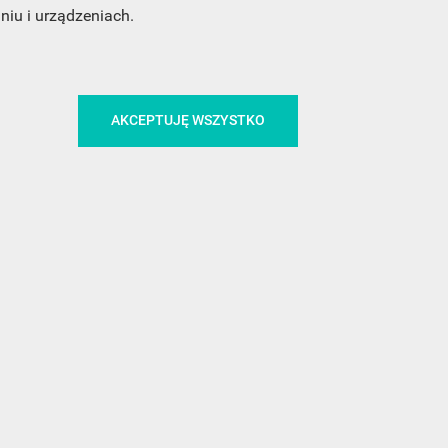
iu i urządzeniach.
CA
ŚLEDŹ NAS NA FACEBOOKU
AKCEPTUJĘ WSZYSTKO
!
MEDIA