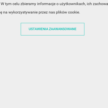
W tym celu zbieramy informacje o użytkownikach, ich zachowan
dę na wykorzystywanie przez nas plików cookie.
ACJE
OBSŁUGA KLIENTA
WSPÓŁPRA
USTAWIENIA ZAAWANSOWANE
ZWROTY I WYMIANY
DLA FIRM
N KODÓW
PŁATNOŚCI I DOSTAWY
DLA GRAFIKÓW
CH
ŚLEDZENIE PRZESYŁKI
DOŁĄCZ DO NAS
N
FAQ
NASZE SOCIAL 
PRYWATNOŚCI
KONTAKT Z NAMI
N NEWSLETTERA
 EOG
 Z NEWSLETTERA