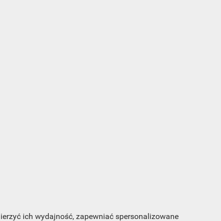
s e-
sz
my
 mierzyć ich wydajność, zapewniać spersonalizowane