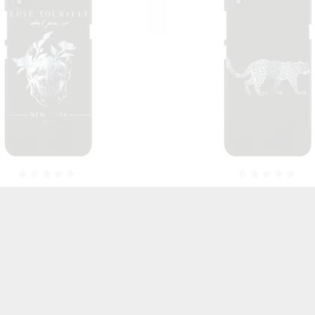
ON SILVER NA TELEFON LG
ETUI NEON SILVER NA TEL
0 ST_ZLC-2020-1-104
K20 ST_ZLC-2020-1-
46,06 zł
Brutto
46,06 zł
Brutto