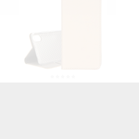
ON
ETUI NEON SILVER NA TELEFON LG
ETUI NE
K20 ST_ZLC-2020-1-100
K2
46,06 zł
Brutto