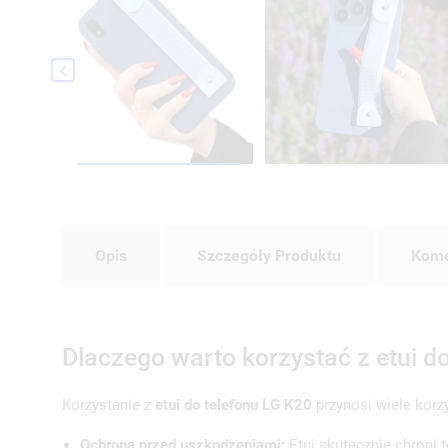

Opis
Szczegóły Produktu
Kome
Dlaczego warto korzystać z etui d
Korzystanie z
etui do telefonu LG K20
przynosi wiele korz
Ochrona przed uszkodzeniami:
Etui skutecznie chroni 