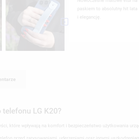
Nowoczesne matowe etui na t
paskiem to absolutny hit lat
i elegancję.

ntarze
o telefonu LG K20?
yści, które wpływają na komfort i bezpieczeństwo użytkowania urząd
telefon przed zarysowaniami, uderzeniami oraz innymi uszkodzenia