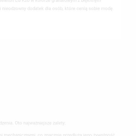
elefon LG K20 w kolorze granatowym z błękitnym
a i nieodzowny dodatek dla osób, które cenią sobie modę
zenia. Oto najważniejsze zalety:
mi mechanicznymi, co znacznie przedłuża jego żywotność.