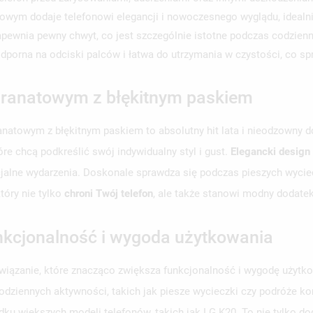
owym dodaje telefonowi elegancji i nowoczesnego wyglądu, idealn
wnia pewny chwyt, co jest szczególnie istotne podczas codzienn
dporna na odciski palców i łatwa do utrzymania w czystości, co spr
 granatowym z błękitnym paskiem
anatowym z błękitnym paskiem to absolutny hit lata i nieodzowny do
re chcą podkreślić swój indywidualny styl i gust.
Elegancki design
cjalne wydarzenia. Doskonale sprawdza się podczas pieszych wyci
który nie tylko
chroni Twój telefon
, ale także stanowi modny dodate
nkcjonalność i wygoda użytkowania
iązanie, które znacząco zwiększa funkcjonalność i wygodę użytko
dziennych aktywności, takich jak piesze wycieczki czy podróże k
padku większych modeli telefonów, takich jak LG K20. To nie tylko