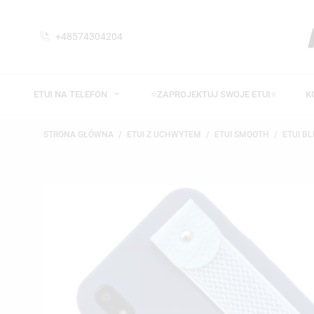
+48574304204
ETUI NA TELEFON
⭐ZAPROJEKTUJ SWOJE ETUI⭐
K
STRONA GŁÓWNA
ETUI Z UCHWYTEM
ETUI SMOOTH
ETUI BL