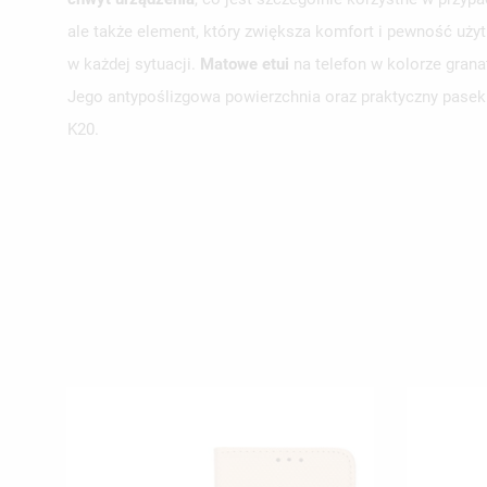
ale także element, który zwiększa komfort i pewność uży
UT
w każdej sytuacji.
Matowe etui
na telefon w kolorze gran
ZA
Jego antypoślizgowa powierzchnia oraz praktyczny pasek
K20.
NA
MU
MO
ŻY