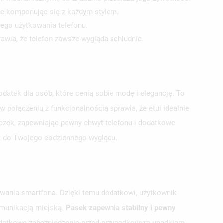
ie komponując się z każdym stylem.
ego użytkowania telefonu.
awia, że telefon zawsze wygląda schludnie.
datek dla osób, które cenią sobie modę i elegancję. To
w połączeniu z funkcjonalnością sprawia, że etui idealnie
eczek, zapewniając pewny chwyt telefonu i dodatkowe
k do Twojego codziennego wyglądu.
wania smartfona. Dzięki temu dodatkowi, użytkownik
omunikacją miejską.
Pasek zapewnia stabilny i pewny
 dodatkowe zabezpieczenie przed przypadkowym upadkiem,