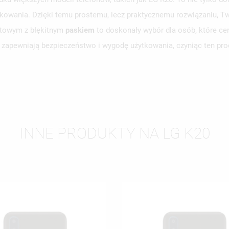
tkowania. Dzięki temu prostemu, lecz praktycznemu rozwiązaniu, Tw
WÓRZ LISTĘ ŻYCZEŃ
atowym z błękitnym
paskiem
to doskonały wybór dla osób, które ce
LOGUJ SIĘ
 zapewniają bezpieczeństwo i wygodę użytkowania, czyniąc ten pr
ZWA LISTY ŻYCZEŃ
SISZ BYĆ ZALOGOWANY BY ZAPISAĆ PRODUKTY NA SWOJEJ LIŚCIE
JE LISTY ŻYCZEŃ
CZEŃ.
UTWÓRZ NOWĄ L
add_circle_outline
ANULUJ
ZALOGUJ SIĘ
ANULUJ
UTWÓRZ LISTĘ ŻYCZEŃ
INNE PRODUKTY NA LG K20