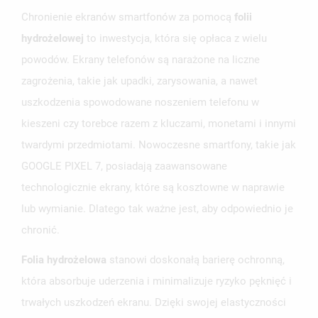
Chronienie ekranów smartfonów za pomocą
folii
hydrożelowej
to inwestycja, która się opłaca z wielu
powodów. Ekrany telefonów są narażone na liczne
zagrożenia, takie jak upadki, zarysowania, a nawet
uszkodzenia spowodowane noszeniem telefonu w
kieszeni czy torebce razem z kluczami, monetami i innymi
twardymi przedmiotami. Nowoczesne smartfony, takie jak
GOOGLE PIXEL 7, posiadają zaawansowane
technologicznie ekrany, które są kosztowne w naprawie
lub wymianie. Dlatego tak ważne jest, aby odpowiednio je
UTWÓRZ LISTĘ ŻYCZEŃ
ZALOGUJ SIĘ
chronić.
NAZWA LISTY ŻYCZEŃ
Folia hydrożelowa
stanowi doskonałą barierę ochronną,
MUSISZ BYĆ ZALOGOWANY BY ZAPISAĆ PRODUKTY NA
MOJE LISTY ŻYCZEŃ
SWOJEJ LIŚCIE ŻYCZEŃ.
która absorbuje uderzenia i minimalizuje ryzyko pęknięć i
UTWÓRZ NOWĄ LISTĘ
trwałych uszkodzeń ekranu. Dzięki swojej elastyczności
add_circle_outline