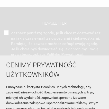
NEWSLETTER
Zaznacz poniższą zgodę, jeśli chcesz dostawać raz
na jakiś czas e-mail z nowościami i ciekawostkami.
Pamiętaj, że zawsze możesz cofnąć swoją zgodę.
Jeśli chciałbyś dowiedzieć się jak chronimy Twoją
prywatność, zobacz Politykę Prywatności.
CENIMY PRYWATNOŚĆ
UŻYTKOWNIKÓW
Funnycase.pl korzysta z cookies i innych technologii, aby
INFORMACJA O SKLEPIE

zapewnić niezawodność i bezpieczeństwo naszych witryn,
mierzyć ich wydajność, zapewniać spersonalizowane
INFORMACJE

doświadczenia zakupowe i spersonalizowane reklamy. W tym
celu zbieramy informacje o użytkownikach, ich zachowaniu i