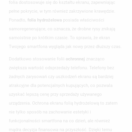
folia dostosowuje się do kształtu ekranu, zapewniając
ANULUJ
ZALOGUJ SIĘ
ANULUJ
UTWÓRZ LISTĘ ŻYCZEŃ
pełne pokrycie, w tym również zakrzywione krawędzie.
Ponadto,
folia hydrożelowa
posiada właściwości
samoregenerujące, co oznacza, że drobne rysy znikają
samoistnie po krótkim czasie. To sprawia, że ekran
Twojego smartfona wygląda jak nowy przez dłuższy czas.
Dodatkowo stosowanie folii
ochronnej
znacząco
zwiększa wartość odsprzedaży telefonu. Telefony bez
żadnych zarysowań czy uszkodzeń ekranu są bardziej
atrakcyjne dla potencjalnych kupujących, co pozwala
uzyskać lepszą cenę przy sprzedaży używanego
urządzenia. Ochrona ekranu folią hydrożelową to zatem
nie tylko sposób na zachowanie estetyki i
funkcjonalności smartfona na co dzień, ale również
mądra decyzja finansowa na przyszłość. Dzięki temu