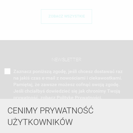
ZOBACZ WSZYSTKIE
NEWSLETTER
Zaznacz poniższą zgodę, jeśli chcesz dostawać raz
na jakiś czas e-mail z nowościami i ciekawostkami.
Pamiętaj, że zawsze możesz cofnąć swoją zgodę.
Jeśli chciałbyś dowiedzieć się jak chronimy Twoją
prywatność, zobacz Politykę Prywatności.
CENIMY PRYWATNOŚĆ
UŻYTKOWNIKÓW