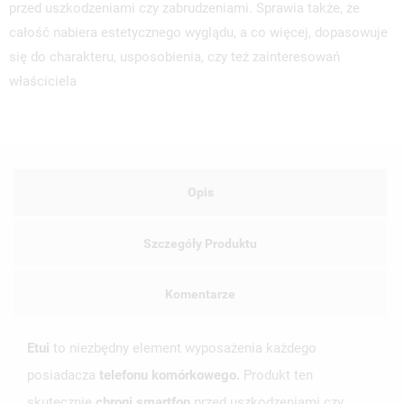
przed uszkodzeniami czy zabrudzeniami. Sprawia także, że
całość nabiera estetycznego wyglądu, a co więcej, dopasowuje
się do charakteru, usposobienia, czy też zainteresowań
właściciela
Opis
Szczegóły Produktu
Komentarze
Etui
to niezbędny element wyposażenia każdego
posiadacza
telefonu komórkowego.
Produkt ten
skutecznie
chroni smartfon
przed uszkodzeniami czy