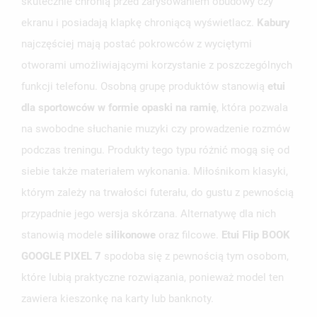
skutecznie chronią przed zarysowaniem obudowy czy
ekranu i posiadają klapkę chroniącą wyświetlacz.
Kabury
najczęściej mają postać pokrowców z wyciętymi
otworami umożliwiającymi korzystanie z poszczególnych
funkcji telefonu. Osobną grupę produktów stanowią
etui
UTWÓRZ LISTĘ ŻYCZEŃ
ZALOGUJ SIĘ
dla sportowców w formie opaski na ramię
, która pozwala
na swobodne słuchanie muzyki czy prowadzenie rozmów
NAZWA LISTY ŻYCZEŃ
MUSISZ BYĆ ZALOGOWANY BY ZAPISAĆ PRODUKTY NA
MOJE LISTY ŻYCZEŃ
podczas treningu. Produkty tego typu różnić mogą się od
SWOJEJ LIŚCIE ŻYCZEŃ.
siebie także materiałem wykonania. Miłośnikom klasyki,
UTWÓRZ NOWĄ LISTĘ
add_circle_outline
którym zależy na trwałości futerału, do gustu z pewnością
ANULUJ
ZALOGUJ SIĘ
przypadnie jego wersja skórzana. Alternatywę dla nich
ANULUJ
UTWÓRZ LISTĘ ŻYCZEŃ
stanowią modele
silikonowe
oraz filcowe.
Etui Flip BOOK
GOOGLE PIXEL 7
spodoba się z pewnością tym osobom,
które lubią praktyczne rozwiązania, ponieważ model ten
zawiera kieszonkę na karty lub banknoty.