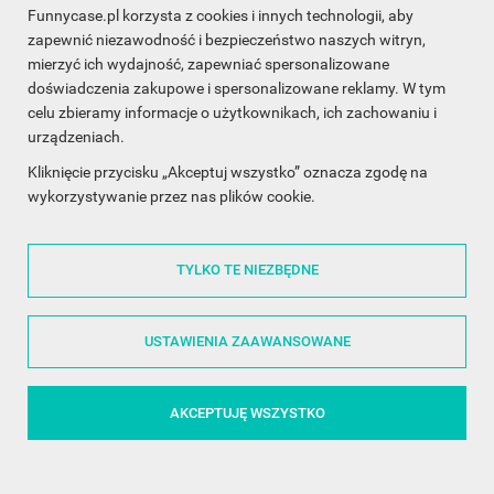
Funnycase.pl korzysta z cookies i innych technologii, aby
INFORMACJA O SKLEPIE

zapewnić niezawodność i bezpieczeństwo naszych witryn,
mierzyć ich wydajność, zapewniać spersonalizowane
INFORMACJE

doświadczenia zakupowe i spersonalizowane reklamy. W tym
celu zbieramy informacje o użytkownikach, ich zachowaniu i
OBSŁUGA KLIENTA

urządzeniach.
WSPÓŁPRACA

Kliknięcie przycisku „Akceptuj wszystko” oznacza zgodę na
wykorzystywanie przez nas plików cookie.
ŚLEDŹ NAS NA FACEBOOKU

TYLKO TE NIEZBĘDNE
Made with
❤
in Poland
USTAWIENIA ZAAWANSOWANE
AKCEPTUJĘ WSZYSTKO
©2014 - 2026 FunnyCase.pl | Wszelkie prawa zastrzeżone.