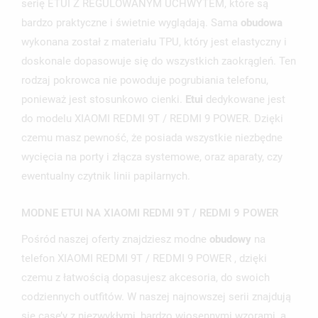
serię ETUI Z REGULOWANYM UCHWYTEM, które są
bardzo praktyczne i świetnie wyglądają. Sama
obudowa
wykonana został z materiału TPU, który jest elastyczny i
doskonale dopasowuje się do wszystkich zaokrągleń. Ten
rodzaj pokrowca nie powoduje pogrubiania telefonu,
ponieważ jest stosunkowo cienki.
Etui
dedykowane jest
do modelu XIAOMI REDMI 9T / REDMI 9 POWER. Dzięki
czemu masz pewność, że posiada wszystkie niezbędne
wycięcia na porty i złącza systemowe, oraz aparaty, czy
ewentualny czytnik linii papilarnych.
UTWÓRZ LISTĘ ŻYCZEŃ
ZALOGUJ SIĘ
MODNE ETUI NA XIAOMI REDMI 9T / REDMI 9 POWER
NAZWA LISTY ŻYCZEŃ
MUSISZ BYĆ ZALOGOWANY BY ZAPISAĆ PRODUKTY NA
MOJE LISTY ŻYCZEŃ
Pośród naszej oferty znajdziesz modne
obudowy
na
SWOJEJ LIŚCIE ŻYCZEŃ.
telefon XIAOMI REDMI 9T / REDMI 9 POWER , dzięki
UTWÓRZ NOWĄ LISTĘ
add_circle_outline
czemu z łatwością dopasujesz akcesoria, do swoich
ANULUJ
ZALOGUJ SIĘ
codziennych outfitów. W naszej najnowszej serii znajdują
ANULUJ
UTWÓRZ LISTĘ ŻYCZEŃ
się case’y z niezwykłymi, bardzo wiosennymi wzorami, a