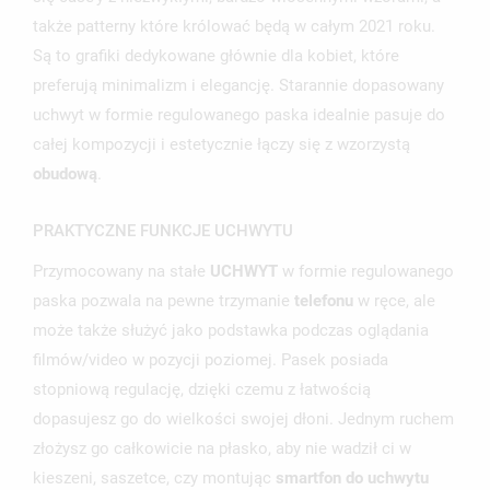
także patterny które królować będą w całym 2021 roku.
Są to grafiki dedykowane głównie dla kobiet, które
preferują minimalizm i elegancję. Starannie dopasowany
uchwyt w formie regulowanego paska idealnie pasuje do
całej kompozycji i estetycznie łączy się z wzorzystą
obudową
.
PRAKTYCZNE FUNKCJE UCHWYTU
Przymocowany na stałe
UCHWYT
w formie regulowanego
paska pozwala na pewne trzymanie
telefonu
w ręce, ale
może także służyć jako podstawka podczas oglądania
filmów/video w pozycji poziomej. Pasek posiada
stopniową regulację, dzięki czemu z łatwością
dopasujesz go do wielkości swojej dłoni. Jednym ruchem
złożysz go całkowicie na płasko, aby nie wadził ci w
kieszeni, saszetce, czy montując
smartfon do uchwytu