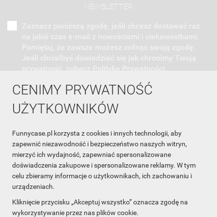
NEWSLETTER
Zaznacz poniższą zgodę, jeśli chcesz dostawać raz
na jakiś czas e-mail z nowościami i ciekawostkami.
Pamiętaj, że zawsze możesz cofnąć swoją zgodę.
Jeśli chciałbyś dowiedzieć się jak chronimy Twoją
prywatność, zobacz Politykę Prywatności.
CENIMY PRYWATNOŚĆ
UŻYTKOWNIKÓW
Funnycase.pl korzysta z cookies i innych technologii, aby
INFORMACJA O SKLEPIE

zapewnić niezawodność i bezpieczeństwo naszych witryn,
mierzyć ich wydajność, zapewniać spersonalizowane
INFORMACJE

doświadczenia zakupowe i spersonalizowane reklamy. W tym
celu zbieramy informacje o użytkownikach, ich zachowaniu i
OBSŁUGA KLIENTA

urządzeniach.
WSPÓŁPRACA

Kliknięcie przycisku „Akceptuj wszystko” oznacza zgodę na
wykorzystywanie przez nas plików cookie.