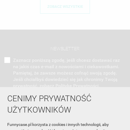
ZOBACZ WSZYSTKIE
NEWSLETTER
Zaznacz poniższą zgodę, jeśli chcesz dostawać raz
na jakiś czas e-mail z nowościami i ciekawostkami.
Pamiętaj, że zawsze możesz cofnąć swoją zgodę.
Jeśli chciałbyś dowiedzieć się jak chronimy Twoją
prywatność, zobacz Politykę Prywatności.
CENIMY PRYWATNOŚĆ
UŻYTKOWNIKÓW
Funnycase.pl korzysta z cookies i innych technologii, aby
INFORMACJA O SKLEPIE
