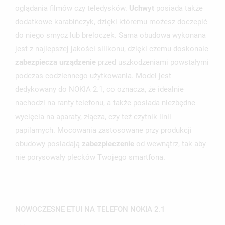
oglądania filmów czy teledysków.
Uchwyt
posiada także
dodatkowe karabińczyk, dzięki któremu możesz doczepić
do niego smycz lub breloczek. Sama obudowa wykonana
jest z najlepszej jakości silikonu, dzięki czemu doskonale
UTWÓRZ LISTĘ ŻYCZEŃ
zabezpiecza urządzenie
przed uszkodzeniami powstałymi
ZALOGUJ SIĘ
podczas codziennego użytkowania. Model jest
NAZWA LISTY ŻYCZEŃ
dedykowany do NOKIA 2.1, co oznacza, że idealnie
MUSISZ BYĆ ZALOGOWANY BY ZAPISAĆ PRODUKTY NA
MOJE LISTY ŻYCZEŃ
SWOJEJ LIŚCIE ŻYCZEŃ.
nachodzi na ranty telefonu, a także posiada niezbędne
wycięcia na aparaty, złącza, czy też czytnik linii
UTWÓRZ NOWĄ LISTĘ
add_circle_outline
papilarnych. Mocowania zastosowane przy produkcji
ANULUJ
ZALOGUJ SIĘ
obudowy posiadają
zabezpieczenie
od wewnątrz, tak aby
ANULUJ
UTWÓRZ LISTĘ ŻYCZEŃ
nie porysowały plecków Twojego smartfona.
NOWOCZESNE ETUI NA TELEFON NOKIA 2.1