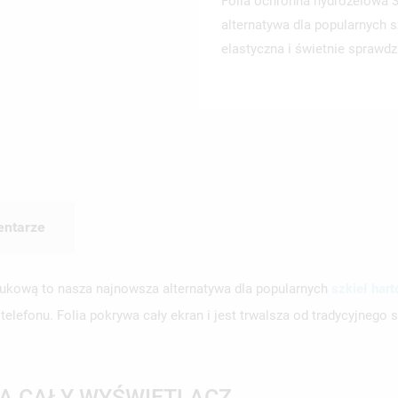
Folia ochronna hydrożelowa 3
alternatywa dla popularnych s
elastyczna i świetnie sprawd
ntarze
czukową to nasza najnowsza alternatywa dla popularnych
szkieł har
lefonu. Folia pokrywa cały ekran i jest trwalsza od tradycyjnego 
A CAŁY WYŚWIETLACZ