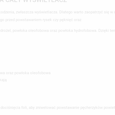
odzenia, zwłaszcza wyświetlacza. Dlatego warto zaopatrzyć się 
 go przed powstawaniem rysek czy pęknięć oraz
 hydrożel, powłoka oleofobowa oraz powłoka hydrofobowa. Dzięki t
bowa oraz powłoka oleofobowa
kają
 dociśnięcia foli, aby zniwelować powstawanie pęcherzyków powiet
WÓRZ LISTĘ ŻYCZEŃ