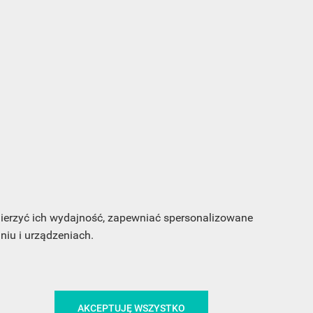
s e-
sz
my
 mierzyć ich wydajność, zapewniać spersonalizowane
iu i urządzeniach.
CA
ŚLEDŹ NAS NA FACEBOOKU
AKCEPTUJĘ WSZYSTKO