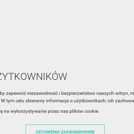
NEWSLETTER
Zaznacz poniższą zgodę, jeśli chcesz dostawać raz na jakiś cza
mail z nowościami i ciekawostkami. Pamiętaj, że zawsze może
cofnąć swoją zgodę. Jeśli chciałbyś dowiedzieć się jak chroni
Twoją prywatność, zobacz Politykę Prywatności.
UŻYTKOWNIKÓW
, aby zapewnić niezawodność i bezpieczeństwo naszych witryn,
W tym celu zbieramy informacje o użytkownikach, ich zachowan
dę na wykorzystywanie przez nas plików cookie.
ACJE
OBSŁUGA KLIENTA
WSPÓŁPRA
USTAWIENIA ZAAWANSOWANE