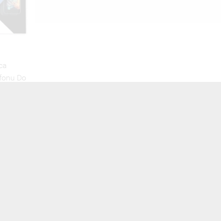
ca
fonu Do
NTNY