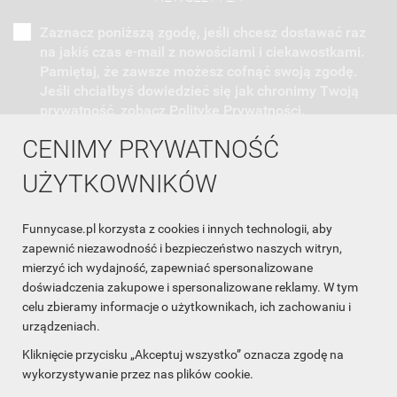
Zaznacz poniższą zgodę, jeśli chcesz dostawać raz
na jakiś czas e-mail z nowościami i ciekawostkami.
Pamiętaj, że zawsze możesz cofnąć swoją zgodę.
Jeśli chciałbyś dowiedzieć się jak chronimy Twoją
prywatność, zobacz Politykę Prywatności.
CENIMY PRYWATNOŚĆ
UŻYTKOWNIKÓW
Funnycase.pl korzysta z cookies i innych technologii, aby
INFORMACJA O SKLEPIE

zapewnić niezawodność i bezpieczeństwo naszych witryn,
mierzyć ich wydajność, zapewniać spersonalizowane
INFORMACJE

doświadczenia zakupowe i spersonalizowane reklamy. W tym
celu zbieramy informacje o użytkownikach, ich zachowaniu i
OBSŁUGA KLIENTA

urządzeniach.
WSPÓŁPRACA

Kliknięcie przycisku „Akceptuj wszystko” oznacza zgodę na
wykorzystywanie przez nas plików cookie.
ŚLEDŹ NAS NA FACEBOOKU
