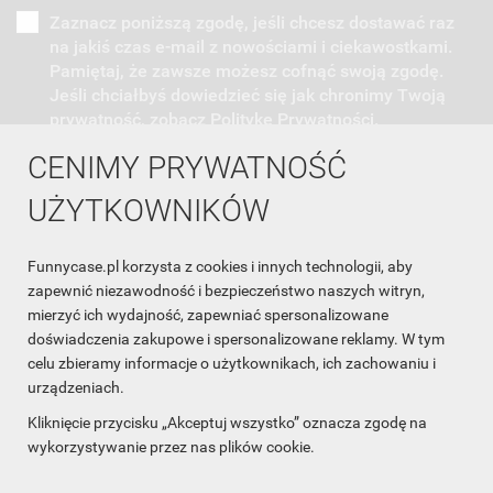
Zaznacz poniższą zgodę, jeśli chcesz dostawać raz
na jakiś czas e-mail z nowościami i ciekawostkami.
Pamiętaj, że zawsze możesz cofnąć swoją zgodę.
Jeśli chciałbyś dowiedzieć się jak chronimy Twoją
prywatność, zobacz Politykę Prywatności.
CENIMY PRYWATNOŚĆ
UŻYTKOWNIKÓW
Funnycase.pl korzysta z cookies i innych technologii, aby
INFORMACJA O SKLEPIE

zapewnić niezawodność i bezpieczeństwo naszych witryn,
mierzyć ich wydajność, zapewniać spersonalizowane
INFORMACJE

doświadczenia zakupowe i spersonalizowane reklamy. W tym
celu zbieramy informacje o użytkownikach, ich zachowaniu i
OBSŁUGA KLIENTA

urządzeniach.
WSPÓŁPRACA

Kliknięcie przycisku „Akceptuj wszystko” oznacza zgodę na
wykorzystywanie przez nas plików cookie.
ŚLEDŹ NAS NA FACEBOOKU
