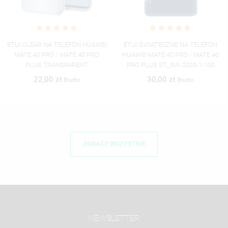
HUAWEI
ETUI ŚWIĄTECZNE NA TELEFON
ETUI ŚWIĄTECZNE NA TE
 PRO
HUAWEI MATE 40 PRO / MATE 40
HUAWEI MATE 40 PRO / M
T
PRO PLUS ST_SW-2020-1-100
PRO PLUS ST_SW-2020-1
30,00 zł
30,00 zł
Brutto
Brutto
ZOBACZ WSZYSTKIE
NEWSLETTER