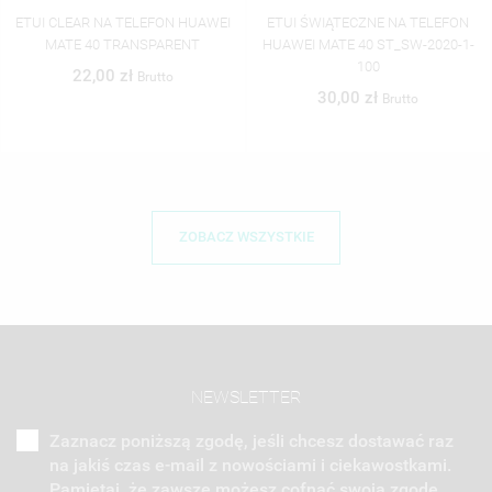
LEFON HUAWEI
ETUI ŚWIĄTECZNE NA TELEFON
ETUI ŚWIĄTECZNE
NSPARENT
HUAWEI MATE 40 ST_SW-2020-1-
HUAWEI MATE 40 S
100
101
Brutto
30,00 zł
30,00 zł
Brutto
ZOBACZ WSZYSTKIE
NEWSLETTER
Zaznacz poniższą zgodę, jeśli chcesz dostawać raz
na jakiś czas e-mail z nowościami i ciekawostkami.
Pamiętaj, że zawsze możesz cofnąć swoją zgodę.