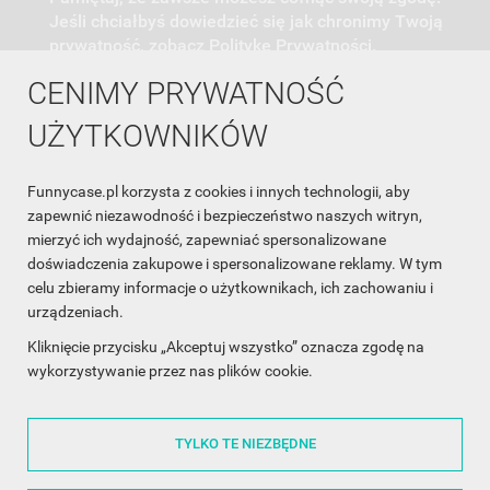
Jeśli chciałbyś dowiedzieć się jak chronimy Twoją
prywatność, zobacz Politykę Prywatności.
CENIMY PRYWATNOŚĆ
UŻYTKOWNIKÓW
Funnycase.pl korzysta z cookies i innych technologii, aby
INFORMACJA O SKLEPIE

zapewnić niezawodność i bezpieczeństwo naszych witryn,
mierzyć ich wydajność, zapewniać spersonalizowane
INFORMACJE

doświadczenia zakupowe i spersonalizowane reklamy. W tym
celu zbieramy informacje o użytkownikach, ich zachowaniu i
OBSŁUGA KLIENTA

urządzeniach.
WSPÓŁPRACA

Kliknięcie przycisku „Akceptuj wszystko” oznacza zgodę na
wykorzystywanie przez nas plików cookie.
ŚLEDŹ NAS NA FACEBOOKU

TYLKO TE NIEZBĘDNE
Made with
❤
in Poland