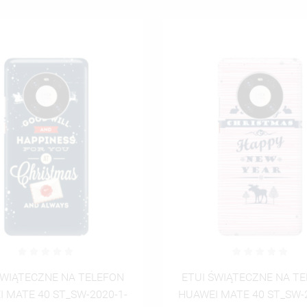
UTWÓRZ NOWĄ L
add_circle_outline
ANULUJ
ZALOGUJ SIĘ
ANULUJ
UTWÓRZ LISTĘ ŻYCZEŃ
ŚWIĄTECZNE NA TELEFON
ETUI ŚWIĄTECZNE NA T
 MATE 40 ST_SW-2020-1-
HUAWEI MATE 40 ST_SW-2