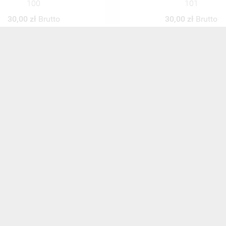
101
102
30,00 zł
Brutto
30,00 zł
Brutto
ZOBACZ WSZYSTKIE
NEWSLETTER
Zaznacz poniższą zgodę, jeśli chcesz dostawać raz na jakiś cza