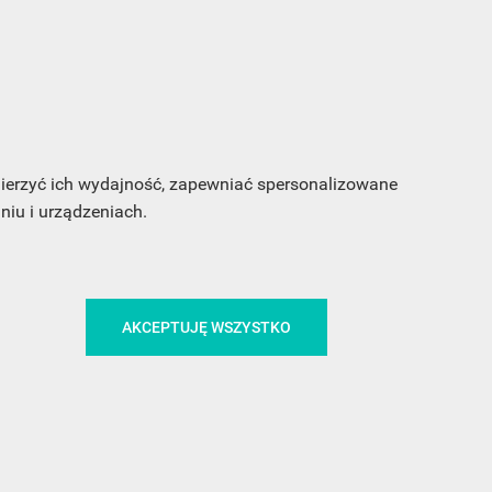
sz
my
 mierzyć ich wydajność, zapewniać spersonalizowane
iu i urządzeniach.
CA
ŚLEDŹ NAS NA FACEBOOKU
AKCEPTUJĘ WSZYSTKO
!
MEDIA