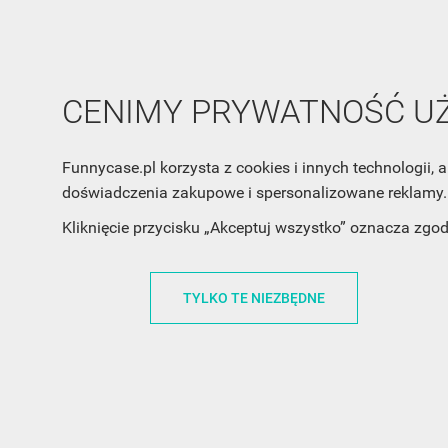
CENIMY PRYWATNOŚĆ 
Funnycase.pl korzysta z cookies i innych technologii
doświadczenia zakupowe i spersonalizowane reklamy. 
Kliknięcie przycisku „Akceptuj wszystko” oznacza zgo
INFORMACJA O SKLEPIE
INFORM
FunnyCase.pl
O MARCE
TYLKO TE NIEZBĘDNE
Trudna 13
REGULAMI
32-700 Bochnia
RABATOWY
Polska
REGULAMI
office@funnycase.pl
POLITYKA 