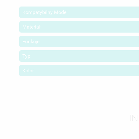
Kompatybilny Model
Materiał
Funkcje
Typ
Kolor
UT
ZA
I
NA
MU
MO
ŻY