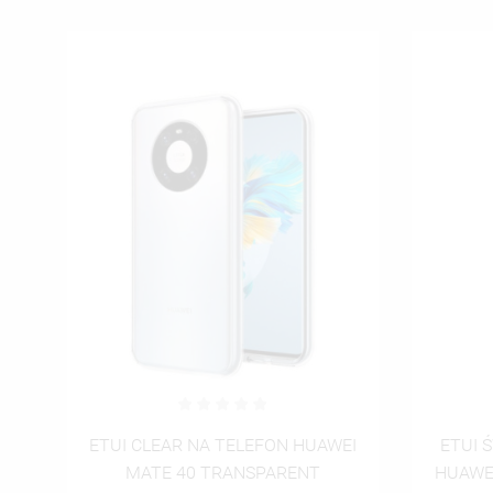
EI
ETUI ŚWIĄTECZNE NA TELEFON
ETUI 
HUAWEI MATE 40 ST_SW-2020-1-
HUAWEI