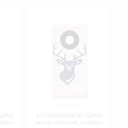
ISTĘ
ELEFON
ETUI ŚWIĄTECZNE NA TELEFON
020-1-
HUAWEI MATE 40 ST_SW-2020-1-
H