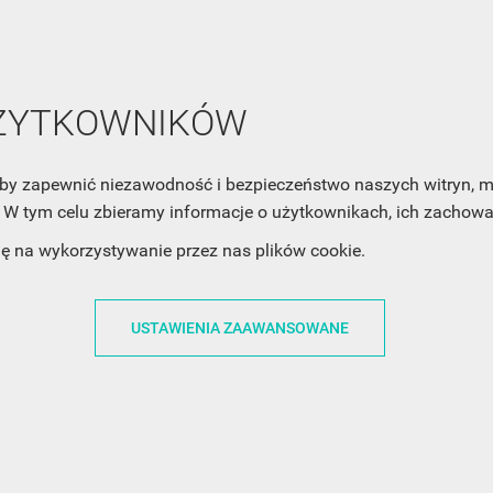
mail z nowościami i ciekawostkami. Pamiętaj, że zawsze może
cofnąć swoją zgodę. Jeśli chciałbyś dowiedzieć się jak chroni
Twoją prywatność, zobacz Politykę Prywatności.
UŻYTKOWNIKÓW
, aby zapewnić niezawodność i bezpieczeństwo naszych witryn,
W tym celu zbieramy informacje o użytkownikach, ich zachowan
dę na wykorzystywanie przez nas plików cookie.
ACJE
OBSŁUGA KLIENTA
WSPÓŁPRA
ZWROTY I WYMIANY
DLA FIRM
USTAWIENIA ZAAWANSOWANE
N KODÓW
PŁATNOŚCI I DOSTAWY
DLA GRAFIKÓW
CH
ŚLEDZENIE PRZESYŁKI
DOŁĄCZ DO NAS
N
FAQ
NASZE SOCIAL 
PRYWATNOŚCI
KONTAKT Z NAMI