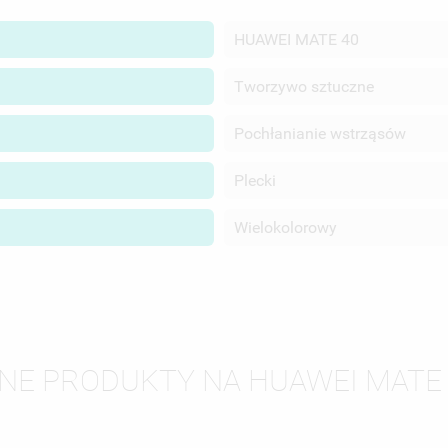
HUAWEI MATE 40
Tworzywo sztuczne
Pochłanianie wstrząsów
Plecki
Wielokolorowy
WÓRZ LISTĘ ŻYCZEŃ
LOGUJ SIĘ
NNE PRODUKTY NA HUAWEI MATE 
ZWA LISTY ŻYCZEŃ
SISZ BYĆ ZALOGOWANY BY ZAPISAĆ PRODUKTY NA SWOJEJ LIŚCIE
JE LISTY ŻYCZEŃ
CZEŃ.