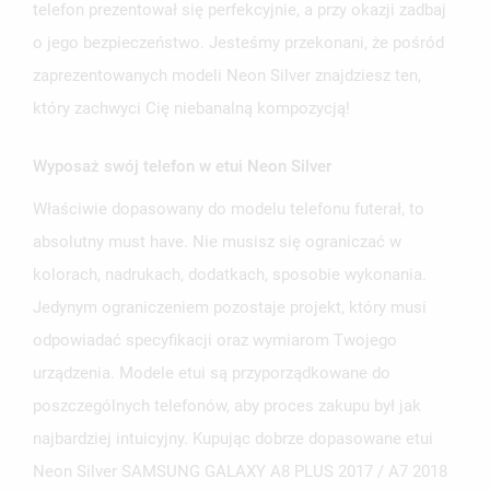
telefon prezentował się perfekcyjnie, a przy okazji zadbaj
o jego bezpieczeństwo. Jesteśmy przekonani, że pośród
zaprezentowanych modeli Neon Silver znajdziesz ten,
który zachwyci Cię niebanalną kompozycją!
Wyposaż swój telefon w etui Neon Silver
UTWÓRZ LISTĘ ŻYCZEŃ
Właściwie dopasowany do modelu telefonu futerał, to
ZALOGUJ SIĘ
absolutny must have. Nie musisz się ograniczać w
kolorach, nadrukach, dodatkach, sposobie wykonania.
NAZWA LISTY ŻYCZEŃ
MUSISZ BYĆ ZALOGOWANY BY ZAPISAĆ PRODUKTY NA
MOJE LISTY ŻYCZEŃ
SWOJEJ LIŚCIE ŻYCZEŃ.
Jedynym ograniczeniem pozostaje projekt, który musi
odpowiadać specyfikacji oraz wymiarom Twojego
UTWÓRZ NOWĄ LISTĘ
add_circle_outline
urządzenia. Modele etui są przyporządkowane do
ANULUJ
ZALOGUJ SIĘ
ANULUJ
UTWÓRZ LISTĘ ŻYCZEŃ
poszczególnych telefonów, aby proces zakupu był jak
najbardziej intuicyjny. Kupując dobrze dopasowane etui
Neon Silver SAMSUNG GALAXY A8 PLUS 2017 / A7 2018