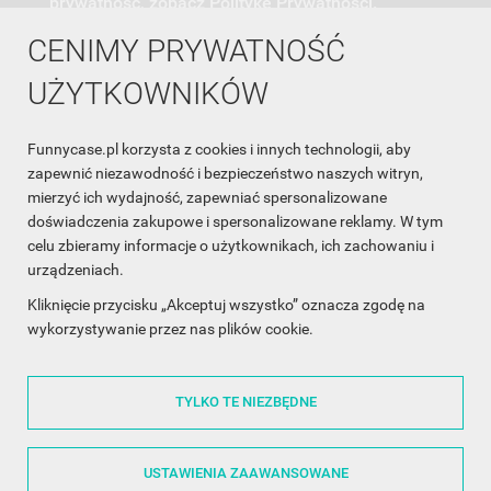
prywatność, zobacz Politykę Prywatności.
CENIMY PRYWATNOŚĆ
UŻYTKOWNIKÓW
Funnycase.pl korzysta z cookies i innych technologii, aby
INFORMACJA O SKLEPIE

zapewnić niezawodność i bezpieczeństwo naszych witryn,
mierzyć ich wydajność, zapewniać spersonalizowane
INFORMACJE

doświadczenia zakupowe i spersonalizowane reklamy. W tym
celu zbieramy informacje o użytkownikach, ich zachowaniu i
OBSŁUGA KLIENTA

urządzeniach.
WSPÓŁPRACA

Kliknięcie przycisku „Akceptuj wszystko” oznacza zgodę na
wykorzystywanie przez nas plików cookie.
ŚLEDŹ NAS NA FACEBOOKU

TYLKO TE NIEZBĘDNE
Made with
❤
in Poland
USTAWIENIA ZAAWANSOWANE