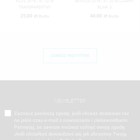
PLUS 2018 / A7 2018
A8 PLUS 2018 / A7 2018 CZARNY
TRANSPARENTNY
BLINK 3
25,00 zł
40,00 zł
Brutto
Brutto
ZOBACZ WSZYSTKIE
NEWSLETTER
Zaznacz poniższą zgodę, jeśli chcesz dostawać raz
na jakiś czas e-mail z nowościami i ciekawostkami.
Pamiętaj, że zawsze możesz cofnąć swoją zgodę.
Jeśli chciałbyś dowiedzieć się jak chronimy Twoją