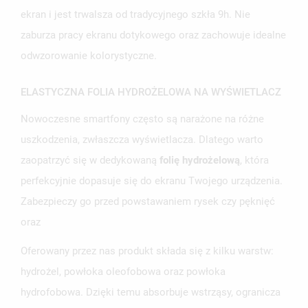
ekran i jest trwalsza od tradycyjnego szkła 9h. Nie
zaburza pracy ekranu dotykowego oraz zachowuje idealne
odwzorowanie kolorystyczne.
ELASTYCZNA FOLIA HYDROŻELOWA NA WYŚWIETLACZ
Nowoczesne smartfony często są narażone na różne
uszkodzenia, zwłaszcza wyświetlacza. Dlatego warto
UTWÓRZ LISTĘ ŻYCZEŃ
zaopatrzyć się w dedykowaną
folię hydrożelową
, która
ZALOGUJ SIĘ
perfekcyjnie dopasuje się do ekranu Twojego urządzenia.
NAZWA LISTY ŻYCZEŃ
Zabezpieczy go przed powstawaniem rysek czy pęknięć
MUSISZ BYĆ ZALOGOWANY BY ZAPISAĆ PRODUKTY NA
MOJE LISTY ŻYCZEŃ
SWOJEJ LIŚCIE ŻYCZEŃ.
oraz
UTWÓRZ NOWĄ LISTĘ
add_circle_outline
Oferowany przez nas produkt składa się z kilku warstw:
ANULUJ
ZALOGUJ SIĘ
hydrożel, powłoka oleofobowa oraz powłoka
ANULUJ
UTWÓRZ LISTĘ ŻYCZEŃ
hydrofobowa. Dzięki temu absorbuje wstrząsy, ogranicza