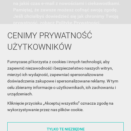
na jakiś czas e-mail z nowościami i ciekawostkami.
Pamiętaj, że zawsze możesz cofnąć swoją zgodę.
Jeśli chciałbyś dowiedzieć się jak chronimy Twoją
prywatność, zobacz Politykę Prywatności.
CENIMY PRYWATNOŚĆ
UŻYTKOWNIKÓW
Funnycase.pl korzysta z cookies i innych technologii, aby
INFORMACJA O SKLEPIE

zapewnić niezawodność i bezpieczeństwo naszych witryn,
mierzyć ich wydajność, zapewniać spersonalizowane
INFORMACJE

doświadczenia zakupowe i spersonalizowane reklamy. W tym
celu zbieramy informacje o użytkownikach, ich zachowaniu i
OBSŁUGA KLIENTA

urządzeniach.
WSPÓŁPRACA

Kliknięcie przycisku „Akceptuj wszystko” oznacza zgodę na
wykorzystywanie przez nas plików cookie.
ŚLEDŹ NAS NA FACEBOOKU

TYLKO TE NIEZBĘDNE