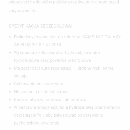
widoczność odcisków palców oraz świetnie chroni przed
zarysowaniem.
SPECYFIKACJA SZCZEGÓŁOWA:
Folia
dedykowana jest do telefonu: SAMSUNG GALAXY
A8 PLUS 2018 / A7 2018
Wykonana z kilku warstw: hydrożel, powłoka
hydrofobowa oraz powłoka oleofobowa
Ma zdolności auto regeneracji – drobne ryski same
znikają
Całkowicie przezroczysta
Nie zmienia czułości ekranu
Bardzo łatwa w montażu i demontażu
W zestawie znajdziesz:
folię hydrożelową
oraz kartę do
dociśnięcia foli, aby zniwelować powstawanie
pęcherzyków powietrza