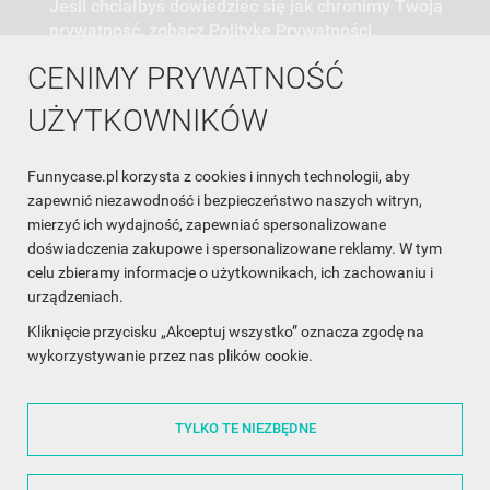
Jeśli chciałbyś dowiedzieć się jak chronimy Twoją
prywatność, zobacz Politykę Prywatności.
CENIMY PRYWATNOŚĆ
UŻYTKOWNIKÓW
Funnycase.pl korzysta z cookies i innych technologii, aby
INFORMACJA O SKLEPIE

zapewnić niezawodność i bezpieczeństwo naszych witryn,
mierzyć ich wydajność, zapewniać spersonalizowane
INFORMACJE

doświadczenia zakupowe i spersonalizowane reklamy. W tym
celu zbieramy informacje o użytkownikach, ich zachowaniu i
OBSŁUGA KLIENTA

urządzeniach.
WSPÓŁPRACA

Kliknięcie przycisku „Akceptuj wszystko” oznacza zgodę na
wykorzystywanie przez nas plików cookie.
ŚLEDŹ NAS NA FACEBOOKU

TYLKO TE NIEZBĘDNE
Made with
❤
in Poland