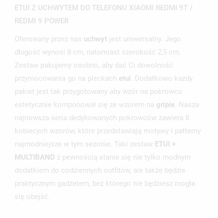
ETUI Z UCHWYTEM DO TELEFONU XIAOMI REDMI 9T /
REDMI 9 POWER
Oferowany przez nas
uchwyt
jest uniwersalny. Jego
długość wynosi 8 cm, natomiast szerokość 2,5 cm.
Zestaw pakujemy osobno, aby dać Ci dowolność
przymocowania go na pleckach
etui
. Dodatkowo każdy
pakiet jest tak przygotowany aby wzór na pokrowcu
estetycznie komponował się ze wzorem na
gripie
. Nasza
najnowsza seria dedykowanych pokrowców zawiera 8
kobiecych wzorów, które przedstawiają motywy i patterny
najmodniejsze w tym sezonie. Taki zestaw
ETUI +
MULTIBAND
z pewnością stanie się nie tylko modnym
dodatkiem do codziennych outfitów, ale także będzie
praktycznym gadżetem, bez którego nie będziesz mogła
się obejść.