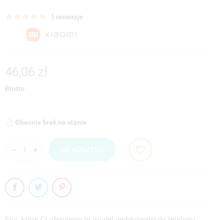
1 recenzje
46,06 zł
Brutto
Obecnie brak na stanie

DO KOSZYKA
Etui, które Ci oferujemy to model dedykowany do telefonu