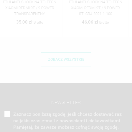
ETUI ANTI-SHOCK NA TELEFON
ETUI ANTI-SHOCK NA TELEFON
XIAOMI REDMI 9T / 9 POWER
XIAOMI REDMI 9T / 9 POWER
ST_CRJ-2021-1-100
ST_CRJ-2021-1-101
46,06 zł
46,06 zł
Brutto
Brutto
ZOBACZ WSZYSTKIE
NEWSLETTER
Zaznacz poniższą zgodę, jeśli chcesz dostawać raz
na jakiś czas e-mail z nowościami i ciekawostkami.
Pamiętaj, że zawsze możesz cofnąć swoją zgodę.