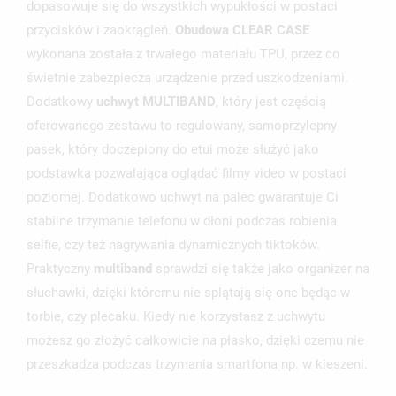
dopasowuje się do wszystkich wypukłości w postaci
przycisków i zaokrągleń.
Obudowa CLEAR CASE
wykonana została z trwałego materiału TPU, przez co
świetnie zabezpiecza urządzenie przed uszkodzeniami.
Dodatkowy
uchwyt MULTIBAND
, który jest częścią
oferowanego zestawu to regulowany, samoprzylepny
pasek, który doczepiony do etui może służyć jako
podstawka pozwalająca oglądać filmy video w postaci
UTWÓRZ LISTĘ ŻYCZEŃ
ZALOGUJ SIĘ
poziomej. Dodatkowo uchwyt na palec gwarantuje Ci
stabilne trzymanie telefonu w dłoni podczas robienia
NAZWA LISTY ŻYCZEŃ
MUSISZ BYĆ ZALOGOWANY BY ZAPISAĆ PRODUKTY NA
selfie, czy też nagrywania dynamicznych tiktoków.
MOJE LISTY ŻYCZEŃ
SWOJEJ LIŚCIE ŻYCZEŃ.
Praktyczny
multiband
sprawdzi się także jako organizer na
UTWÓRZ NOWĄ LISTĘ
add_circle_outline
słuchawki, dzięki któremu nie splątają się one będąc w
torbie, czy plecaku. Kiedy nie korzystasz z uchwytu
ANULUJ
ZALOGUJ SIĘ
ANULUJ
UTWÓRZ LISTĘ ŻYCZEŃ
możesz go złożyć całkowicie na płasko, dzięki czemu nie
przeszkadza podczas trzymania smartfona np. w kieszeni.