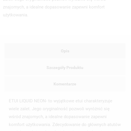
znajomych, a idealne dopasowanie zapewni komfort
użytkowania.
Opis
Szczegóły Produktu
Komentarze
ETUI LIQUID NEON- to wyjątkowe etui charakteryzuje
UTWÓRZ LISTĘ ŻYCZEŃ
ZALOGUJ SIĘ
wiele zalet. Jego oryginalność pozwoli wyróżnić się
wśród znajomych, a idealne dopasowanie zapewni
NAZWA LISTY ŻYCZEŃ
MUSISZ BYĆ ZALOGOWANY BY ZAPISAĆ PRODUKTY NA
MOJE LISTY ŻYCZEŃ
komfort użytkowania. Zdecydowanie do głównych atutów
SWOJEJ LIŚCIE ŻYCZEŃ.