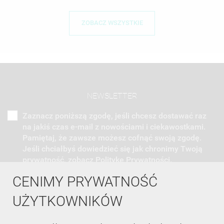
ZOBACZ WSZYSTKIE
NEWSLETTER
Zaznacz poniższą zgodę, jeśli chcesz dostawać raz
na jakiś czas e-mail z nowościami i ciekawostkami.
Pamiętaj, że zawsze możesz cofnąć swoją zgodę.
Jeśli chciałbyś dowiedzieć się jak chronimy Twoją
prywatność, zobacz Politykę Prywatności.
CENIMY PRYWATNOŚĆ
UŻYTKOWNIKÓW