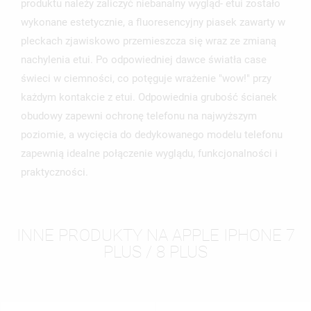
produktu należy zaliczyć niebanalny wygląd- etui zostało
UTWÓRZ NOWĄ LISTĘ
add_circle_outline
wykonane estetycznie, a fluoresencyjny piasek zawarty w
ANULUJ
ZALOGUJ SIĘ
pleckach zjawiskowo przemieszcza się wraz ze zmianą
ANULUJ
UTWÓRZ LISTĘ ŻYCZEŃ
nachylenia etui. Po odpowiedniej dawce światła case
świeci w ciemności, co potęguje wrażenie "wow!" przy
każdym kontakcie z etui. Odpowiednia grubość ścianek
obudowy zapewni ochronę telefonu na najwyższym
poziomie, a wycięcia do dedykowanego modelu telefonu
zapewnią idealne połączenie wyglądu, funkcjonalności i
praktyczności.
INNE PRODUKTY NA APPLE IPHONE 7
PLUS / 8 PLUS