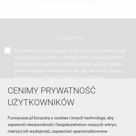
NEWSLETTER
Zaznacz poniższą zgodę, jeśli chcesz dostawać raz
na jakiś czas e-mail z nowościami i ciekawostkami.
Pamiętaj, że zawsze możesz cofnąć swoją zgodę.
Jeśli chciałbyś dowiedzieć się jak chronimy Twoją
prywatność, zobacz Politykę Prywatności.
CENIMY PRYWATNOŚĆ
UŻYTKOWNIKÓW
Funnycase.pl korzysta z cookies i innych technologii, aby
INFORMACJA O SKLEPIE

zapewnić niezawodność i bezpieczeństwo naszych witryn,
mierzyć ich wydajność, zapewniać spersonalizowane
INFORMACJE
