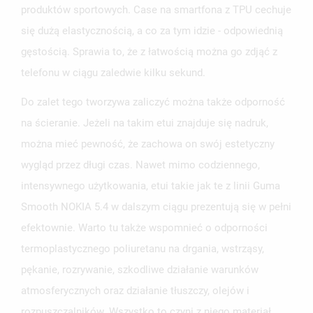
produktów sportowych. Case na smartfona z TPU cechuje
się dużą elastycznością, a co za tym idzie - odpowiednią
gęstością. Sprawia to, że z łatwością można go zdjąć z
UTWÓRZ LISTĘ ŻYCZEŃ
telefonu w ciągu zaledwie kilku sekund.
ZALOGUJ SIĘ
Do zalet tego tworzywa zaliczyć można także odporność
NAZWA LISTY ŻYCZEŃ
MUSISZ BYĆ ZALOGOWANY BY ZAPISAĆ PRODUKTY NA
MOJE LISTY ŻYCZEŃ
na ścieranie. Jeżeli na takim etui znajduje się nadruk,
SWOJEJ LIŚCIE ŻYCZEŃ.
można mieć pewność, że zachowa on swój estetyczny
UTWÓRZ NOWĄ LISTĘ
add_circle_outline
wygląd przez długi czas. Nawet mimo codziennego,
ANULUJ
ZALOGUJ SIĘ
ANULUJ
UTWÓRZ LISTĘ ŻYCZEŃ
intensywnego użytkowania, etui takie jak te z linii Guma
Smooth NOKIA 5.4 w dalszym ciągu prezentują się w pełni
efektownie. Warto tu także wspomnieć o odporności
termoplastycznego poliuretanu na drgania, wstrząsy,
pękanie, rozrywanie, szkodliwe działanie warunków
atmosferycznych oraz działanie tłuszczy, olejów i
rozpuszczalników. Wszystko to czyni z niego materiał