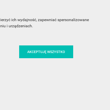
sz
my
 mierzyć ich wydajność, zapewniać spersonalizowane
iu i urządzeniach.
AKCEPTUJĘ WSZYSTKO
CA
ŚLEDŹ NAS NA FACEBOOKU
!
MEDIA