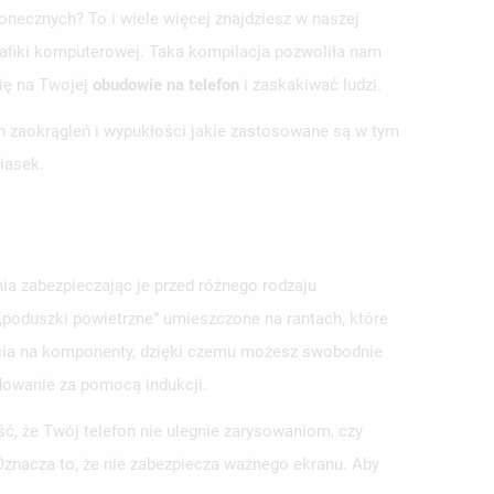
onecznych? To i wiele więcej znajdziesz w naszej
 grafiki komputerowej. Taka kompilacja pozwoliła nam
ię na Twojej
obudowie na telefon
i zaskakiwać ludzi.
h zaokrągleń i wypukłości jakie zastosowane są w tym
iasek.
ia zabezpieczając je przed różnego rodzaju
„poduszki powietrzne” umieszczone na rantach, które
cia na komponenty, dzięki czemu możesz swobodnie
adowanie za pomocą indukcji.
ść, że Twój telefon nie ulegnie zarysowaniom, czy
znacza to, że nie zabezpiecza ważnego ekranu. Aby