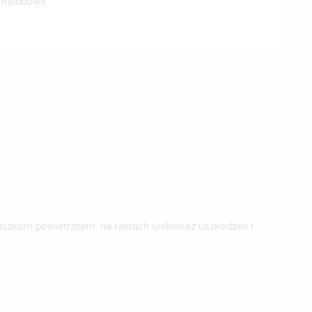
y Rainbows
uszkom powietrznym" na rantach unikniesz uszkodzeń i