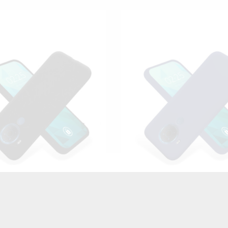
ETUI ANTI-SHOCK NA T
UMA SMOOTH NA TELEFON
NOKIA 5,4 ST_CRJ-2021-
KIA 5.4 GRANATOWY