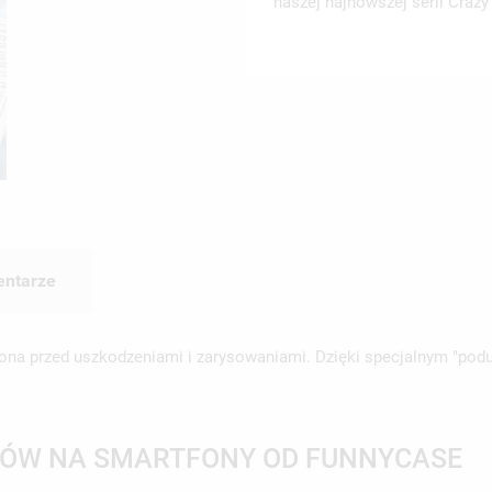
naszej najnowszej serii Craz
ntarze
na przed uszkodzeniami i zarysowaniami. Dzięki specjalnym "pod
ŁÓW NA SMARTFONY OD FUNNYCASE