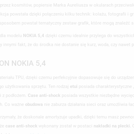
 przez kosmitów, popiersie Marka Aureliusza w okularach przeciwsł
cja powstała dzięki połączeniu kilku technik: kolażu, fotografii i
 sposobem powstał tematyczny zestaw grafik, które mogą znaleźć s
 dla modelu
NOKIA 5,4
dzięki czemu idealnie przylega do wszystkic
y innymi fakt, że do środka nie dostanie się kurz, woda, czy nawet p
N NOKIA 5,4
eriału TPU, dzięki czemu perfekcyjnie dopasowuje się do urządzen
o użytkowania sprzętu. Ten rodzaj
etui
posiada charakterystyczne 
ui z podłożem.
Case anti-shock
posiada wszystkie niezbędne wycię
ch. Co ważne
obudowa
nie zaburza działania sieci oraz umożliwia ł
wytrzymały, że doskonale amortyzuje upadki, dzięki temu masz pewno
 że
case anti-shock
wykonany został w postaci
nakładki na plecki.
O