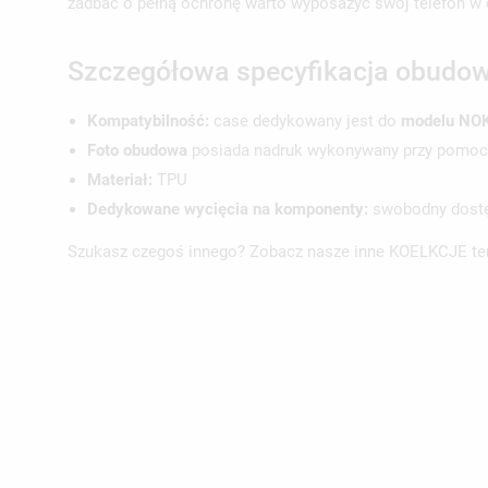
zadbać o pełną ochronę warto wyposażyć swój telefon 
Szczegółowa specyfikacja obudow
Kompatybilność:
case dedykowany jest do
modelu NOK
UT
ZA
Foto obudowa
posiada nadruk wykonywany przy pomocy 
Materiał:
TPU
NA
MU
MO
Dedykowane wycięcia na komponenty:
swobodny dostęp
ŻY
Szukasz czegoś innego? Zobacz nasze inne KOELKCJE t