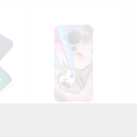
ELEFON
ETUI ANTI-SHOCK NA TELEFON
1-100
NOKIA 5,4 ST_CRJ-2021-1-101