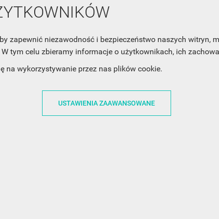
mail z nowościami i ciekawostkami. Pamiętaj, że zawsze może
UŻYTKOWNIKÓW
cofnąć swoją zgodę. Jeśli chciałbyś dowiedzieć się jak chroni
Twoją prywatność, zobacz Politykę Prywatności.
, aby zapewnić niezawodność i bezpieczeństwo naszych witryn,
W tym celu zbieramy informacje o użytkownikach, ich zachowan
dę na wykorzystywanie przez nas plików cookie.
USTAWIENIA ZAAWANSOWANE
ACJE
OBSŁUGA KLIENTA
WSPÓŁPRA
ZWROTY I WYMIANY
DLA FIRM
N KODÓW
PŁATNOŚCI I DOSTAWY
DLA GRAFIKÓW
CH
ŚLEDZENIE PRZESYŁKI
DOŁĄCZ DO NAS
N
FAQ
NASZE SOCIAL 
PRYWATNOŚCI
KONTAKT Z NAMI