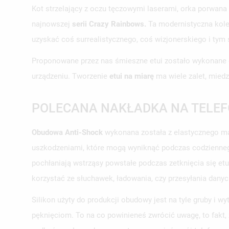
Kot strzelający z oczu tęczowymi laserami, orka porwana
najnowszej
serii Crazy Rainbows.
Ta modernistyczna kolek
uzyskać coś surrealistycznego, coś wizjonerskiego i tym
Proponowane przez nas śmieszne etui zostało wykonane
urządzeniu. Tworzenie
etui na miarę
ma wiele zalet, miedz
POLECANA NAKŁADKA NA TELEFO
Obudowa Anti-Shock
wykonana została z elastycznego mat
uszkodzeniami, które mogą wyniknąć podczas codzienneg
pochłaniają wstrząsy powstałe podczas zetknięcia się et
korzystać ze słuchawek, ładowania, czy przesyłania dany
Silikon użyty do produkcji obudowy jest na tyle gruby i 
pęknięciom. To na co powinieneś zwrócić uwagę, to fakt,