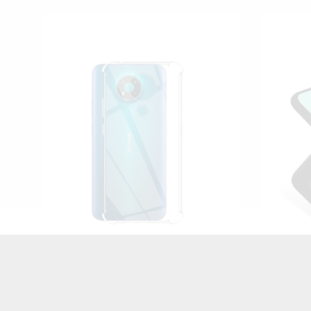
N
ETUI GUMA SMOOTH NA TELEFON
ETUI G
NOKIA 5.4 CZARNY
NO