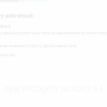
w dedykowane
szkło hartowane
.
y anti-shock:
IA 5,4
WÓRZ LISTĘ ŻYCZEŃ
LOGUJ SIĘ
specjalistycznych tuszy, które są odpowiedzialne za mocne nasyc
ZWA LISTY ŻYCZEŃ
SISZ BYĆ ZALOGOWANY BY ZAPISAĆ PRODUKTY NA SWOJEJ LIŚCIE
JE LISTY ŻYCZEŃ
 do wszystkich funkcji tj. głośnik, aparat, porty
CZEŃ.
ematyczne
UTWÓRZ NOWĄ L
add_circle_outline
ANULUJ
ZALOGUJ SIĘ
ANULUJ
UTWÓRZ LISTĘ ŻYCZEŃ
INNE PRODUKTY NA NOKIA 5.4