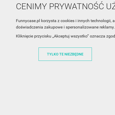
CENIMY PRYWATNOŚĆ 
Funnycase.pl korzysta z cookies i innych technologii
doświadczenia zakupowe i spersonalizowane reklamy. 
Kliknięcie przycisku „Akceptuj wszystko” oznacza zgo
TYLKO TE NIEZBĘDNE
INFORMACJA O SKLEPIE
INFORM
FunnyCase.pl
O MARCE
Trudna 13
REGULAMI
32-700 Bochnia
RABATOWY
Polska
REGULAMI
office@funnycase.pl
POLITYKA 
+48574304204
COOKIES