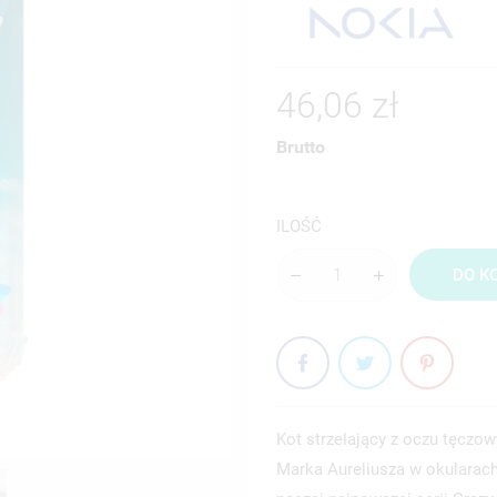
46,06 zł
Brutto
ILOŚĆ
DO K
Kot strzelający z oczu tęczo
Marka Aureliusza w okularach