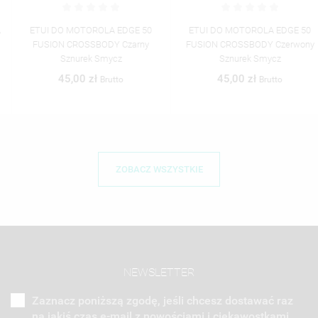
ETUI DO MOTOROLA EDGE 50
ETUI DO MOTOROLA EDGE 50
FUSION CROSSBODY Czarny
FUSION CROSSBODY Czerwony
Sznurek Smycz
Sznurek Smycz
45,00 zł
45,00 zł
Brutto
Brutto
ZOBACZ WSZYSTKIE
NEWSLETTER
Zaznacz poniższą zgodę, jeśli chcesz dostawać raz
na jakiś czas e-mail z nowościami i ciekawostkami.