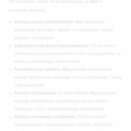
Oto kluczowe zalety, które przekonują, że
etui
to
niezbędny dodatek:
Ochrona przed uszkodzeniami: Etui
skutecznie
amortyzuje wstrząsy i upadki, minimalizując ryzyko
pęknięć i zarysowań.
Zabezpieczenie przed zarysowaniami:
Chroni ekran i
obudowę przed zarysowaniami, które mogą powstać w
wyniku codziennego użytkowania.
Personalizacja telefonu: Etui
pozwala dostosować
wygląd telefonu do własnego stylu, podkreślając Twoją
indywidualność.
Komfort użytkowania:
Dobrze dobrane
etui
zwiększa
wygodę użytkowania, zapewniając pewny chwyt i
redukując ryzyko przypadkowego upuszczenia.
Dłuższa żywotność urządzenia:
Ochrona przed
uszkodzeniami i zabrudzeniami sprawia, że telefon