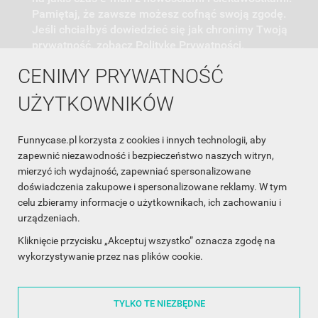
Pamiętaj, że zawsze możesz cofnąć swoją zgodę.
Jeśli chciałbyś dowiedzieć się jak chronimy Twoją
prywatność, zobacz Politykę Prywatności.
CENIMY PRYWATNOŚĆ
UŻYTKOWNIKÓW
Funnycase.pl korzysta z cookies i innych technologii, aby
INFORMACJA O SKLEPIE

zapewnić niezawodność i bezpieczeństwo naszych witryn,
mierzyć ich wydajność, zapewniać spersonalizowane
INFORMACJE

doświadczenia zakupowe i spersonalizowane reklamy. W tym
celu zbieramy informacje o użytkownikach, ich zachowaniu i
OBSŁUGA KLIENTA

urządzeniach.
WSPÓŁPRACA

Kliknięcie przycisku „Akceptuj wszystko” oznacza zgodę na
wykorzystywanie przez nas plików cookie.
ŚLEDŹ NAS NA FACEBOOKU

TYLKO TE NIEZBĘDNE