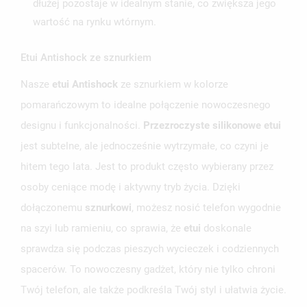
UTWÓRZ LISTĘ ŻYCZEŃ
dłużej pozostaje w idealnym stanie, co zwiększa jego
ZALOGUJ SIĘ
wartość na rynku wtórnym.
NAZWA LISTY ŻYCZEŃ
MUSISZ BYĆ ZALOGOWANY BY ZAPISAĆ PRODUKTY NA
MOJE LISTY ŻYCZEŃ
SWOJEJ LIŚCIE ŻYCZEŃ.
Etui Antishock ze sznurkiem
UTWÓRZ NOWĄ LISTĘ
add_circle_outline
Nasze
etui Antishock
ze sznurkiem w kolorze
pomarańczowym to idealne połączenie nowoczesnego
ANULUJ
ZALOGUJ SIĘ
ANULUJ
UTWÓRZ LISTĘ ŻYCZEŃ
designu i funkcjonalności.
Przezroczyste silikonowe etui
jest subtelne, ale jednocześnie wytrzymałe, co czyni je
hitem tego lata. Jest to produkt często wybierany przez
osoby ceniące modę i aktywny tryb życia. Dzięki
dołączonemu
sznurkowi
, możesz nosić telefon wygodnie
na szyi lub ramieniu, co sprawia, że
etui
doskonale
sprawdza się podczas pieszych wycieczek i codziennych
spacerów. To nowoczesny gadżet, który nie tylko chroni
Twój telefon, ale także podkreśla Twój styl i ułatwia życie.