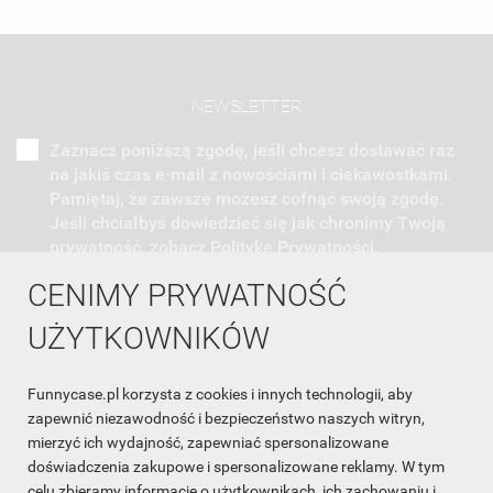
NEWSLETTER
Zaznacz poniższą zgodę, jeśli chcesz dostawać raz
na jakiś czas e-mail z nowościami i ciekawostkami.
Pamiętaj, że zawsze możesz cofnąć swoją zgodę.
Jeśli chciałbyś dowiedzieć się jak chronimy Twoją
prywatność, zobacz Politykę Prywatności.
CENIMY PRYWATNOŚĆ
UŻYTKOWNIKÓW
Funnycase.pl korzysta z cookies i innych technologii, aby
INFORMACJA O SKLEPIE

zapewnić niezawodność i bezpieczeństwo naszych witryn,
mierzyć ich wydajność, zapewniać spersonalizowane
INFORMACJE

doświadczenia zakupowe i spersonalizowane reklamy. W tym
celu zbieramy informacje o użytkownikach, ich zachowaniu i