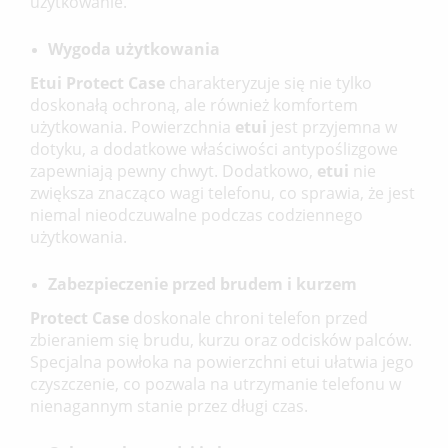
użytkowanie.
ANULUJ
ZALOGUJ SIĘ
ANULUJ
UTWÓRZ LISTĘ ŻYCZEŃ
Wygoda użytkowania
Etui Protect Case
charakteryzuje się nie tylko
doskonałą ochroną, ale również komfortem
użytkowania. Powierzchnia
etui
jest przyjemna w
dotyku, a dodatkowe właściwości antypoślizgowe
zapewniają pewny chwyt. Dodatkowo,
etui
nie
zwiększa znacząco wagi telefonu, co sprawia, że jest
niemal nieodczuwalne podczas codziennego
użytkowania.
Zabezpieczenie przed brudem i kurzem
Protect Case
doskonale chroni telefon przed
zbieraniem się brudu, kurzu oraz odcisków palców.
Specjalna powłoka na powierzchni etui ułatwia jego
czyszczenie, co pozwala na utrzymanie telefonu w
nienagannym stanie przez długi czas.