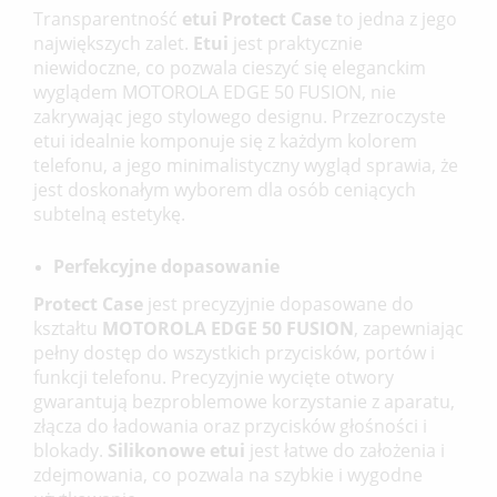
Transparentność
etui Protect Case
to jedna z jego
największych zalet.
Etui
jest praktycznie
niewidoczne, co pozwala cieszyć się eleganckim
wyglądem MOTOROLA EDGE 50 FUSION, nie
zakrywając jego stylowego designu. Przezroczyste
etui idealnie komponuje się z każdym kolorem
telefonu, a jego minimalistyczny wygląd sprawia, że
jest doskonałym wyborem dla osób ceniących
subtelną estetykę.
Perfekcyjne dopasowanie
Protect Case
jest precyzyjnie dopasowane do
kształtu
MOTOROLA EDGE 50 FUSION
, zapewniając
UTWÓRZ LISTĘ ŻYCZEŃ
pełny dostęp do wszystkich przycisków, portów i
ZALOGUJ SIĘ
funkcji telefonu. Precyzyjnie wycięte otwory
gwarantują bezproblemowe korzystanie z aparatu,
NAZWA LISTY ŻYCZEŃ
MUSISZ BYĆ ZALOGOWANY BY ZAPISAĆ PRODUKTY NA
MOJE LISTY ŻYCZEŃ
złącza do ładowania oraz przycisków głośności i
SWOJEJ LIŚCIE ŻYCZEŃ.
blokady.
Silikonowe etui
jest łatwe do założenia i
zdejmowania, co pozwala na szybkie i wygodne
UTWÓRZ NOWĄ LISTĘ
add_circle_outline