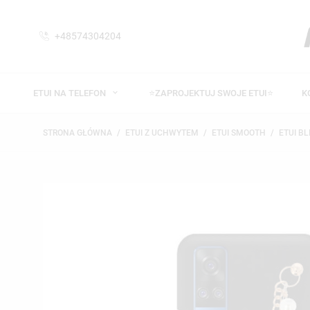
+48574304204
ETUI NA TELEFON
⭐ZAPROJEKTUJ SWOJE ETUI⭐
K
STRONA GŁÓWNA
ETUI Z UCHWYTEM
ETUI SMOOTH
ETUI BL