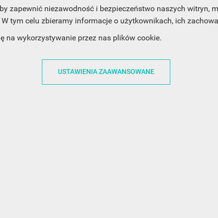
, aby zapewnić niezawodność i bezpieczeństwo naszych witryn,
W tym celu zbieramy informacje o użytkownikach, ich zachowan
dę na wykorzystywanie przez nas plików cookie.
ACJE
OBSŁUGA KLIENTA
WSPÓŁPRA
USTAWIENIA ZAAWANSOWANE
ZWROTY I WYMIANY
DLA FIRM
N KODÓW
PŁATNOŚCI I DOSTAWY
DLA GRAFIKÓW
CH
ŚLEDZENIE PRZESYŁKI
DOŁĄCZ DO NAS
N
FAQ
NASZE SOCIAL 
PRYWATNOŚCI
KONTAKT Z NAMI
N NEWSLETTERA
 EOG