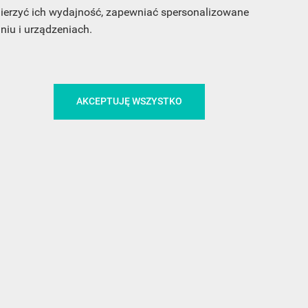
 mierzyć ich wydajność, zapewniać spersonalizowane
iu i urządzeniach.
CA
ŚLEDŹ NAS NA FACEBOOKU
AKCEPTUJĘ WSZYSTKO
!
MEDIA