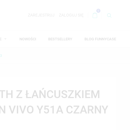
0
ZAREJESTRUJ
ZALOGUJ SIĘ
WE
NOWOŚCI
BESTSELLERY
BLOG FUNNYCASE
 3
TH Z ŁAŃCUSZKIEM
N VIVO Y51A CZARNY