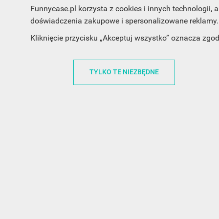
Funnycase.pl korzysta z cookies i innych technologii
doświadczenia zakupowe i spersonalizowane reklamy. 
Kliknięcie przycisku „Akceptuj wszystko” oznacza zgo
INFORMACJA O SKLEPIE
INFORM
TYLKO TE NIEZBĘDNE
FunnyCase.pl
O MARCE
Trudna 13
REGULAMI
32-700 Bochnia
RABATOWY
Polska
REGULAMI
office@funnycase.pl
POLITYKA 
+48574304204
COOKIES
REGULAMI
KLAUZULA