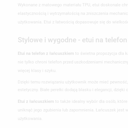
Wykonane z matowego materiału TPU, etui doskonale chro
elastycznością i wytrzymałością na zniszczenia mechanic
użytkowania. Etui z łatwością dopasowuje się do wielkoś
Stylowe i wygodne - etui na telefo
Etui na telefon z łańcuszkiem
to świetna propozycja dla 
nie tylko chroni telefon przed uszkodzeniami mechaniczny
więcej klasy i szyku.
Dzięki temu rozwiązaniu użytkownik może mieć pewność, że 
estetyczny. Białe perełki dodają blasku i elegancji, dzięk
Etui z łańcuszkiem
to także idealny wybór dla osób, któr
uniknąć jego zgubienia lub zapomnienia. Łańcuszek jest 
użytkowania.