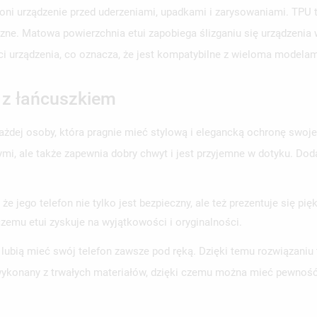
ni urządzenie przed uderzeniami, upadkami i zarysowaniami. TPU t
zne. Matowa powierzchnia etui zapobiega ślizganiu się urządzenia 
ci urządzenia, co oznacza, że jest kompatybilne z wieloma modela
n z łańcuszkiem
każdej osoby, która pragnie mieć stylową i elegancką ochronę swo
mi, ale także zapewnia dobry chwyt i jest przyjemne w dotyku. Dod
jego telefon nie tylko jest bezpieczny, ale też prezentuje się piękn
i czemu etui zyskuje na wyjątkowości i oryginalności.
e lubią mieć swój telefon zawsze pod ręką. Dzięki temu rozwiązani
wykonany z trwałych materiałów, dzięki czemu można mieć pewność,