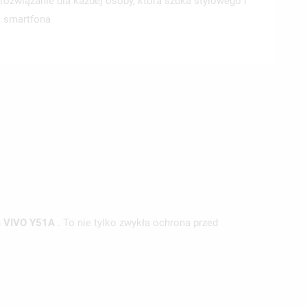
 rozwiązanie dla każdej osoby, która szuka stylowego i
o smartfona
na VIVO Y51A
. To nie tylko zwykła ochrona przed