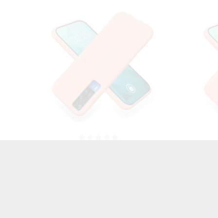
ON
ETUI GUMA SMOOTH NA TELEFON
ETUI G
VIVO Y51A ŁOSOSIOWY
27,00 zł
Brutto