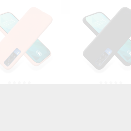
UMA SMOOTH NA TELEFON
ETUI GUMA SMOOTH NA 
VIVO Y51A CZARNY
VIVO Y51A CZARN
27,00 zł
Brutto
27,00 zł
Brutto