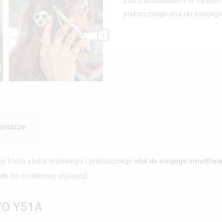
Etui z łańcuszkiem to idealne
praktycznego etui do swojeg

ntarze
by, która szuka stylowego i praktycznego
etui do swojego smartfo
k do codziennej stylizacji.
VO Y51A