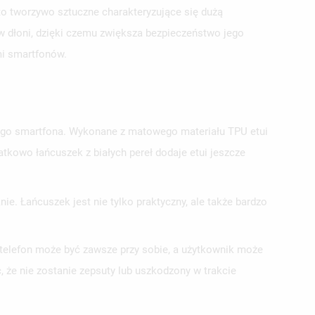
o tworzywo sztuczne charakteryzujące się dużą
w dłoni, dzięki czemu zwiększa bezpieczeństwo jego
mi smartfonów.
jego smartfona. Wykonane z matowego materiału TPU etui
atkowo łańcuszek z białych pereł dodaje etui jeszcze
ie. Łańcuszek jest nie tylko praktyczny, ale także bardzo
u telefon może być zawsze przy sobie, a użytkownik może
 że nie zostanie zepsuty lub uszkodzony w trakcie