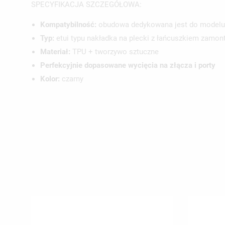
SPECYFIKACJA SZCZEGÓŁOWA:
Kompatybilność:
obudowa dedykowana jest do model
UT
Typ:
etui typu nakładka na plecki z łańcuszkiem zamo
ZA
Materiał:
TPU + tworzywo sztuczne
Perfekcyjnie dopasowane wycięcia na złącza i porty
NA
MU
MO
Kolor:
czarny
ŻY