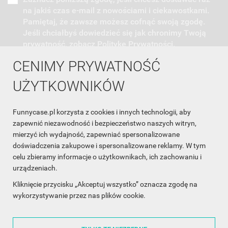
na jakiś czas e-mail z nowościami i ciekawostkami.
Pamiętaj, że zawsze możesz cofnąć swoją zgodę.
Jeśli chciałbyś dowiedzieć się jak chronimy Twoją
prywatność, zobacz Politykę Prywatności.
CENIMY PRYWATNOŚĆ
UŻYTKOWNIKÓW
Funnycase.pl korzysta z cookies i innych technologii, aby
INFORMACJA O SKLEPIE

zapewnić niezawodność i bezpieczeństwo naszych witryn,
mierzyć ich wydajność, zapewniać spersonalizowane
INFORMACJE

doświadczenia zakupowe i spersonalizowane reklamy. W tym
celu zbieramy informacje o użytkownikach, ich zachowaniu i
OBSŁUGA KLIENTA

urządzeniach.
WSPÓŁPRACA

Kliknięcie przycisku „Akceptuj wszystko” oznacza zgodę na
wykorzystywanie przez nas plików cookie.
ŚLEDŹ NAS NA FACEBOOKU
