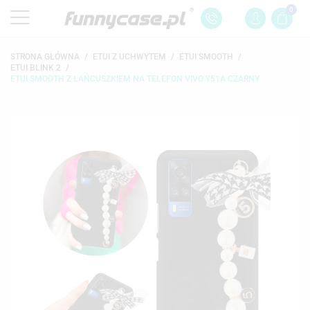
0
STRONA GŁÓWNA
ETUI Z UCHWYTEM
ETUI SMOOTH
ETUI BLINK 2
ETUI SMOOTH Z ŁAŃCUSZKIEM NA TELEFON VIVO Y51A CZARNY