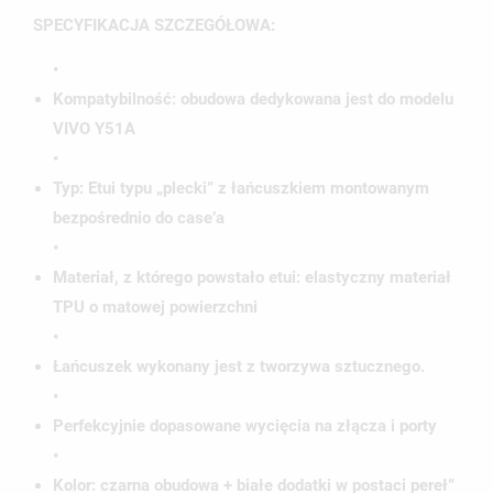
SPECYFIKACJA SZCZEGÓŁOWA:
•
Kompatybilność
: obudowa dedykowana jest do modelu
VIVO Y51A
•
Typ: Etui typu „plecki” z łańcuszkiem montowanym
bezpośrednio do case’a
•
Materiał, z którego powstało etui:
elastyczny materiał
TPU o matowej powierzchni
•
Łańcuszek
wykonany jest z tworzywa sztucznego.
•
Perfekcyjnie dopasowane wycięcia na złącza i porty
•
Kolor:
czarna obudowa + białe dodatki w postaci pereł”