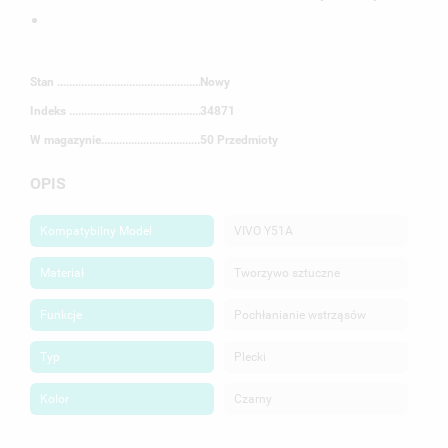
Stan
Nowy
Indeks
34871
W magazynie
50 Przedmioty
OPIS
Kompatybilny Model
VIVO Y51A
Materiał
Tworzywo sztuczne
Funkcje
Pochłanianie wstrząsów
Typ
Plecki
Kolor
Czarny