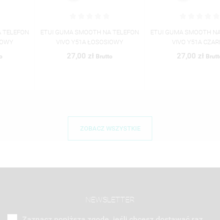
ETUI GUMA SMOOTH NA TELEFON
ETUI GUMA SMOOTH NA TELEFON
VIVO Y51A ŁOSOSIOWY
VIVO Y51A CZARNY
27,00 zł
27,00 zł
Brutto
Brutto
ZOBACZ WSZYSTKIE
NEWSLETTER
Zaznacz poniższą zgodę, jeśli chcesz dostawać raz