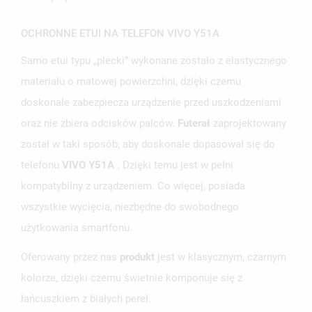
OCHRONNE ETUI NA TELEFON VIVO Y51A
Samo etui typu „plecki” wykonane zostało z elastycznego
materiału o matowej powierzchni, dzięki czemu
doskonale zabezpiecza urządzenie przed uszkodzeniami
oraz nie zbiera odcisków palców.
Futerał
zaprojektowany
został w taki sposób, aby doskonale dopasował się do
UTWÓRZ LISTĘ ŻYCZEŃ
telefonu
VIVO Y51A
. Dzięki temu jest w pełni
ZALOGUJ SIĘ
kompatybilny z urządzeniem. Co więcej, posiada
NAZWA LISTY ŻYCZEŃ
wszystkie wycięcia, niezbędne do swobodnego
MUSISZ BYĆ ZALOGOWANY BY ZAPISAĆ PRODUKTY NA
MOJE LISTY ŻYCZEŃ
SWOJEJ LIŚCIE ŻYCZEŃ.
użytkowania smartfonu.
UTWÓRZ NOWĄ LISTĘ
add_circle_outline
Oferowany przez nas
produkt
jest w klasycznym, czarnym
ANULUJ
ZALOGUJ SIĘ
kolorze, dzięki czemu świetnie komponuje się z
ANULUJ
UTWÓRZ LISTĘ ŻYCZEŃ
łańcuszkiem z białych pereł.