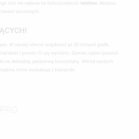
ego etui nie wpływa na funkcjonalność
telefonu
. Możesz
ustawień sieciowych
ĄCYCH!
. W naszej ofercie znajdziesz aż 28 różnych grafik,
harakter i pomóc Ci się wyróżnić. Szeroki wybór pozwoli
du na delikatną, pastelową kolorystykę. Wśród naszych
ierzaków, które wyskakują z kieszonki.
 PRO