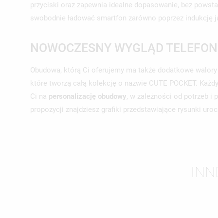
przyciski oraz zapewnia idealne dopasowanie, bez powst
swobodnie ładować smartfon zarówno poprzez indukcję jak
NOWOCZESNY WYGLĄD TELEFON
Obudowa, którą Ci oferujemy ma także dodatkowe walory e
które tworzą całą kolekcję o nazwie CUTE POCKET. Każdy 
Ci na
personalizację
obudowy
, w zależności od potrzeb i 
propozycji znajdziesz grafiki przedstawiające rysunki urocz
UT
ZA
INN
NA
MU
MO
ŻY