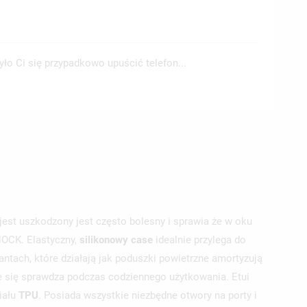
zyło Ci się przypadkowo upuścić telefon...
jest uszkodzony jest często bolesny i sprawia że w oku
HOCK. Elastyczny,
silikonowy
case
idealnie przylega do
ntach, które działają jak poduszki powietrzne amortyzują
ie się sprawdza podczas codziennego użytkowania. Etui
iału
TPU
. Posiada wszystkie niezbędne otwory na porty i