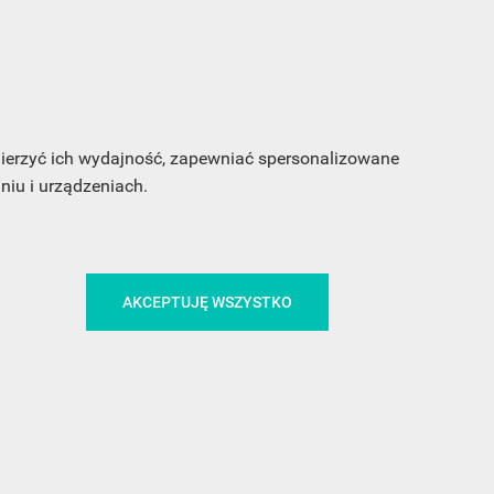
my
 mierzyć ich wydajność, zapewniać spersonalizowane
iu i urządzeniach.
CA
ŚLEDŹ NAS NA FACEBOOKU
AKCEPTUJĘ WSZYSTKO
!
MEDIA