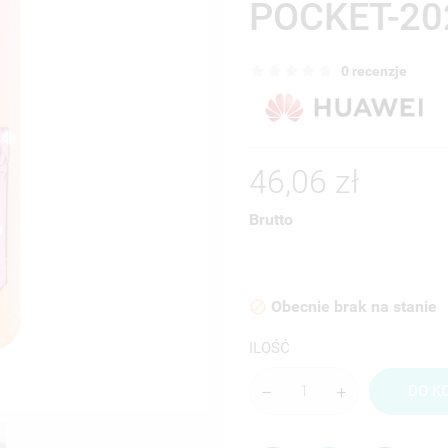
POCKET-20
0 recenzje
46,06 zł
Brutto
Obecnie brak na stanie

ILOŚĆ
DO K