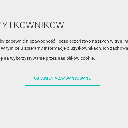
cofnąć swoją zgodę. Jeśli chciałbyś dowiedzieć się jak chroni
Twoją prywatność, zobacz Politykę Prywatności.
UŻYTKOWNIKÓW
, aby zapewnić niezawodność i bezpieczeństwo naszych witryn,
W tym celu zbieramy informacje o użytkownikach, ich zachowan
ACJE
OBSŁUGA KLIENTA
WSPÓŁPRA
dę na wykorzystywanie przez nas plików cookie.
ZWROTY I WYMIANY
DLA FIRM
USTAWIENIA ZAAWANSOWANE
N KODÓW
PŁATNOŚCI I DOSTAWY
DLA GRAFIKÓW
CH
ŚLEDZENIE PRZESYŁKI
DOŁĄCZ DO NAS
N
FAQ
NASZE SOCIAL 
PRYWATNOŚCI
KONTAKT Z NAMI