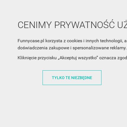
CENIMY PRYWATNOŚĆ 
Funnycase.pl korzysta z cookies i innych technologii
doświadczenia zakupowe i spersonalizowane reklamy. 
INFORMACJA O SKLEPIE
INFORM
Kliknięcie przycisku „Akceptuj wszystko” oznacza zgo
FunnyCase.pl
O MARCE
TYLKO TE NIEZBĘDNE
Trudna 13
REGULAMI
32-700 Bochnia
RABATOWY
Polska
REGULAMI
office@funnycase.pl
POLITYKA 
+48574304204
COOKIES