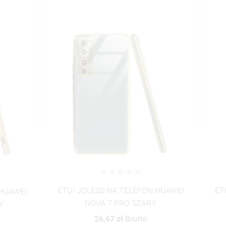
UTWÓRZ NOWĄ L
add_circle_outline
ANULUJ
ZALOGUJ SIĘ
ANULUJ
UTWÓRZ LISTĘ ŻYCZEŃ
OLESS NA TELEFON HUAWEI
ETUI JOLESS NA TELEFON
NOVA 7 PRO SZARY
NOVA 7 PRO ZIELON
26,67 zł
Brutto
26,67 zł
Brutto