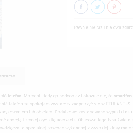
Pewnie nie raz i nie dwa zdar
ntarze
ścić
telefon
. Moment kiedy go podnosisz i okazuje się, że
smartfon
dnosić telefon ze spokojem wystarczy zaopatrzyć się w ETUI ANTI-S
, zarysowaniem lub obiciem. Dodatkowo zastosowane wypustki na ra
nąć energię i zmniejszyć siłę uderzenia. Obudowa tego typu świetn
awdzięcza to specjalnej powłoce wykonanej z wysokiej klasy mater