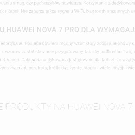
awania smug, czy pęcherzyków powietrza. Korzystanie z dedykowan
 i kabel. Nie zaburza także sygnału Wi-Fi, bluetooth oraz innych 
U HUAWEI NOVA 7 PRO DLA WYMAGAJ
stetyczne. Posiada bowiem modny wzór, który zdobi silikonowy case
z wzorów został starannie przygotowany, tak aby podkreślić Twój c
preferencji. Cała
seria
dedykowana jest głównie dla kobiet, ze wzglę
ych zwierząt, psa, kota, króliczka, żyrafę, słonia i wiele innych zw
WÓRZ LISTĘ ŻYCZEŃ
LOGUJ SIĘ
E PRODUKTY NA HUAWEI NOVA 7
ZWA LISTY ŻYCZEŃ
SISZ BYĆ ZALOGOWANY BY ZAPISAĆ PRODUKTY NA SWOJEJ LIŚCIE
JE LISTY ŻYCZEŃ
CZEŃ.