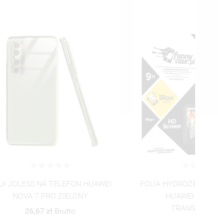
ISTĘ
 HUAWEI
FOLIA HYDROŻELOWA NA TELEFON
ET
Y
HUAWEI NOVA 7 PRO
TRANSPARENTNY