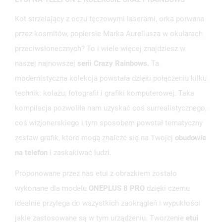
Kot strzelający z oczu tęczowymi laserami, orka porwana
przez kosmitów, popiersie Marka Aureliusza w okularach
przeciwsłonecznych? To i wiele więcej znajdziesz w
naszej najnowszej
serii Crazy Rainbows.
Ta
modernistyczna kolekcja powstała dzięki połączeniu kilku
technik: kolażu, fotografii i grafiki komputerowej. Taka
kompilacja pozwoliła nam uzyskać coś surrealistycznego,
coś wizjonerskiego i tym sposobem powstał tematyczny
zestaw grafik, które mogą znaleźć się na Twojej
obudowie
na telefon
i zaskakiwać ludzi.
Proponowane przez nas etui z obrazkiem zostało
wykonane dla modelu
ONEPLUS 8 PRO
dzięki czemu
idealnie przylega do wszystkich zaokrągleń i wypukłości
jakie zastosowane są w tym urządzeniu. Tworzenie
etui