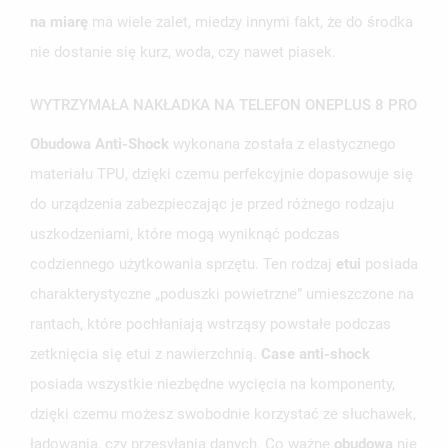
na miarę
ma wiele zalet, miedzy innymi fakt, że do środka
nie dostanie się kurz, woda, czy nawet piasek.
WYTRZYMAŁA NAKŁADKA NA TELEFON ONEPLUS 8 PRO
UTWÓRZ LISTĘ ŻYCZEŃ
ZALOGUJ SIĘ
Obudowa Anti-Shock
wykonana została z elastycznego
materiału TPU, dzięki czemu perfekcyjnie dopasowuje się
NAZWA LISTY ŻYCZEŃ
MUSISZ BYĆ ZALOGOWANY BY ZAPISAĆ PRODUKTY NA
MOJE LISTY ŻYCZEŃ
do urządzenia zabezpieczając je przed różnego rodzaju
SWOJEJ LIŚCIE ŻYCZEŃ.
uszkodzeniami, które mogą wyniknąć podczas
UTWÓRZ NOWĄ LISTĘ
add_circle_outline
codziennego użytkowania sprzętu. Ten rodzaj
etui
posiada
ANULUJ
ZALOGUJ SIĘ
charakterystyczne „poduszki powietrzne” umieszczone na
ANULUJ
UTWÓRZ LISTĘ ŻYCZEŃ
rantach, które pochłaniają wstrząsy powstałe podczas
zetknięcia się etui z nawierzchnią.
Case anti-shock
posiada wszystkie niezbędne wycięcia na komponenty,
dzięki czemu możesz swobodnie korzystać ze słuchawek,
ładowania, czy przesyłania danych. Co ważne
obudowa
nie