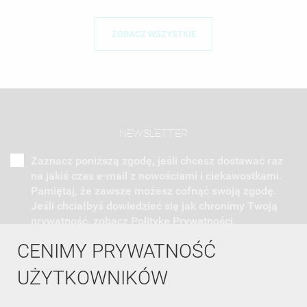
ZOBACZ WSZYSTKIE
NEWSLETTER
Zaznacz poniższą zgodę, jeśli chcesz dostawać raz
na jakiś czas e-mail z nowościami i ciekawostkami.
Pamiętaj, że zawsze możesz cofnąć swoją zgodę.
Jeśli chciałbyś dowiedzieć się jak chronimy Twoją
prywatność, zobacz Politykę Prywatności.
CENIMY PRYWATNOŚĆ
UŻYTKOWNIKÓW