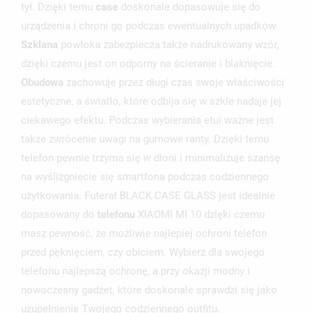
tył. Dzięki temu
case
doskonale dopasowuje się do
urządzenia i chroni go podczas ewentualnych upadków.
Szklana
powłoka zabezpiecza także nadrukowany wzór,
dzięki czemu jest on odporny na ścieranie i blaknięcie.
Obudowa
zachowuje przez długi czas swoje właściwości
estetyczne, a światło, które odbija się w szkle nadaje jej
ciekawego efektu. Podczas wybierania etui ważne jest
także zwrócenie uwagi na gumowe ranty. Dzięki temu
telefon pewnie trzyma się w dłoni i minimalizuje szansę
na wyślizgniecie się smartfona podczas codziennego
użytkowania. Futerał BLACK CASE GLASS jest idealnie
dopasowany do
telefonu
XIAOMI MI 10 dzięki czemu
masz pewność, że możliwie najlepiej ochroni telefon
przed pęknięciem, czy obiciem. Wybierz dla swojego
telefonu najlepszą ochronę, a przy okazji modny i
nowoczesny gadżet, które doskonale sprawdzi się jako
uzupełnienie Twojego codziennego outfitu.