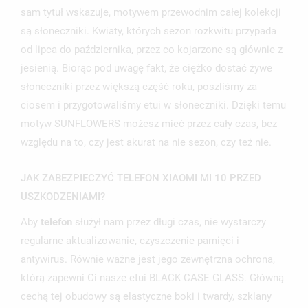
sam tytuł wskazuje, motywem przewodnim całej kolekcji
są słoneczniki. Kwiaty, których sezon rozkwitu przypada
od lipca do października, przez co kojarzone są głównie z
jesienią. Biorąc pod uwagę fakt, że ciężko dostać żywe
słoneczniki przez większą część roku, poszliśmy za
ciosem i przygotowaliśmy etui w słoneczniki. Dzięki temu
motyw SUNFLOWERS możesz mieć przez cały czas, bez
względu na to, czy jest akurat na nie sezon, czy też nie.
UTWÓRZ LISTĘ ŻYCZEŃ
ZALOGUJ SIĘ
JAK ZABEZPIECZYĆ TELEFON XIAOMI MI 10 PRZED
NAZWA LISTY ŻYCZEŃ
USZKODZENIAMI?
MUSISZ BYĆ ZALOGOWANY BY ZAPISAĆ PRODUKTY NA
MOJE LISTY ŻYCZEŃ
SWOJEJ LIŚCIE ŻYCZEŃ.
Aby
telefon
służył nam przez długi czas, nie wystarczy
UTWÓRZ NOWĄ LISTĘ
add_circle_outline
regularne aktualizowanie, czyszczenie pamięci i
antywirus. Równie ważne jest jego zewnętrzna ochrona,
ANULUJ
ZALOGUJ SIĘ
ANULUJ
UTWÓRZ LISTĘ ŻYCZEŃ
którą zapewni Ci nasze etui BLACK CASE GLASS. Główną
cechą tej obudowy są elastyczne boki i twardy, szklany