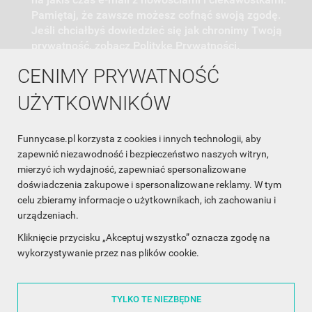
Pamiętaj, że zawsze możesz cofnąć swoją zgodę.
Jeśli chciałbyś dowiedzieć się jak chronimy Twoją
prywatność, zobacz Politykę Prywatności.
CENIMY PRYWATNOŚĆ
UŻYTKOWNIKÓW
Funnycase.pl korzysta z cookies i innych technologii, aby
INFORMACJA O SKLEPIE

zapewnić niezawodność i bezpieczeństwo naszych witryn,
mierzyć ich wydajność, zapewniać spersonalizowane
INFORMACJE

doświadczenia zakupowe i spersonalizowane reklamy. W tym
celu zbieramy informacje o użytkownikach, ich zachowaniu i
OBSŁUGA KLIENTA

urządzeniach.
WSPÓŁPRACA

Kliknięcie przycisku „Akceptuj wszystko” oznacza zgodę na
wykorzystywanie przez nas plików cookie.
ŚLEDŹ NAS NA FACEBOOKU

TYLKO TE NIEZBĘDNE