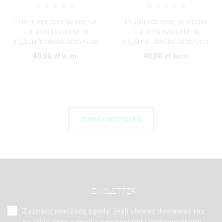
ETUI BLACK CASE GLASS NA
ETUI BLACK CASE GLASS NA
TELEFON XIAOMI MI 10
TELEFON XIAOMI MI 10
ST_SUNFLOWERS-2020-1-101
ST_SUNFLOWERS-2020-1-102
40,00 zł
40,00 zł
Brutto
Brutto
ZOBACZ WSZYSTKIE
NEWSLETTER
Zaznacz poniższą zgodę, jeśli chcesz dostawać raz
na jakiś czas e-mail z nowościami i ciekawostkami.